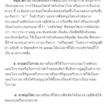
สมุนไพร
หมายถึงพืชที่มีสรรพคุณในการรักษาโรค หรืออาการ
เจ็บป่วยต่างๆ การใช้สมุนไพรสำหรับรักษาโรค หรืออาการเจ็บป่วย
ต่างๆ นี้ จะต้องนำเอาสมุนไพรตั้งแต่สองชนิดขึ้นไปมาผสมรวมกันซึ่ง
จะเรียกว่า "ยา" ในตำรับยา นอกจากพืชสมุนไพรแล้วยังอาจ
ประกอบด้วยสัตว์และแร่ธาตุอีกด้วย เราเรียกพืช สัตว์ หรือแร่ธาตุที่
เป็นส่วนประกอบของยานี้ว่า "เภสัชวัตถุ" พืชสมุนไพรบางชนิดเช่น
เร่ว กระวาน กานพลู และจันทน์เทศ เป็นต้น เป็นพืชที่มีกลิ่นหอม
และมีรสเผ็ดร้อน ใช้เป็นยาสำหรับขับลมแก้ท้องอืด ท้องเฟ้อ พืชเหล่า
นี้ถ้านำมาปรุงอาหาร เราจะเรียกว่า "เครื่องเทศ" ในพระราชบัญญัติ
ยา ฉบับที่ ๓ ปีพุทธศักราช ๒๕๒๒ ได้แบ่งยาที่ได้จากเภสัชวัตถุนี้ไว้
เป็น ๒ ประเภทคือ
๑. ยาแผนโบราณ
หมายถึงยาที่ใช้ในการประกอบโรคศิลปะ
แผนโบราณหรือในการบำบัดโรคของสัตว์ ซึ่งมีปรากฏอยู่ในตำรายา
แผนโบราณที่รัฐมนตรีประกาศ หรือยาที่รัฐมนตรีประกาศให้เป็นยา
แผนโบราณ หรือได้รับอนุญาตให้ขึ้นทะเบียนตำรับยาเป็นยาแผน
โบราณ
๒. ยาสมุนไพร
หมายถึงยาที่ได้จากพืชสัตว์หรือแร่ธาตุที่ยังมิได้
ผสมปรุงหรือแปรสภาพ