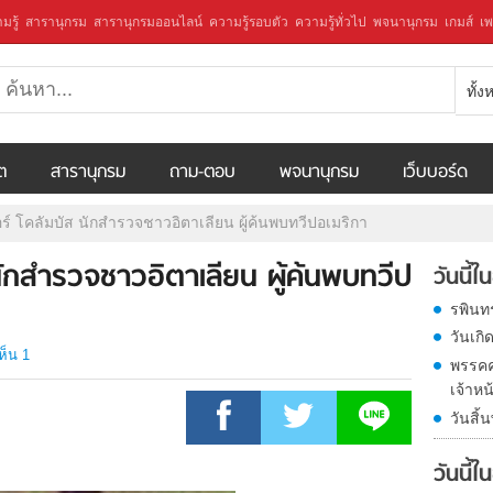
มรู้
สารานุกรม
สารานุกรมออนไลน์
ความรู้รอบตัว
ความรู้ทั่วไป
พจนานุกรม
เกมส์
เพ
ทั้
ีต
สารานุกรม
ถาม-ตอบ
พจนานุกรม
เว็บบอร์ด
ร์ โคลัมบัส นักสำรวจชาวอิตาเลียน ผู้ค้นพบทวีปอเมริกา
นักสำรวจชาวอิตาเลียน ผู้ค้นพบทวีป
วันนี
รพินท
วันเก
ห็น 1
พรรคค
เจ้าหน
วันสิ้
วันนี้