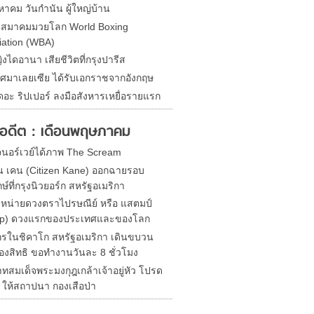
หาคม วันกำนัน ผู้ใหญ่บ้าน
ดสมาคมมวยโลก World Boxing
iation (WBA)
ิงไดอานา เสียชีวิตที่กรุงปารีส
ศมาเลยเซีย ได้รับเอกราชจากอังกฤษ
ดอะ ริปเปอร์ ลงมือสังหารเหยื่อรายแรก
ในอดีต : เดือนพฤษภาคม
นอร์เวย์ได้ภาพ The Scream
ซน เคน (Citizen Kane) ออกฉายรอบ
์ที่กรุงนิวยอร์ก สหรัฐอเมริกา
หน่ายดวงตราไปรษณีย์ หรือ แสตมป์
mp) ดวงแรกของประเทศและของโลก
รในชิคาโก สหรัฐอเมริกา เดินขบวน
้องสิทธิ ขอทำงานวันละ 8 ชั่วโมง
ทสมเด็จพระมงกุฎเกล้าเจ้าอยู่หัว โปรด
ฯ ให้สถาปนา กองเสือป่า