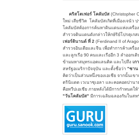
คริสโตเฟอร์ โคลัมบัส
(Christopher C
ใหม่ เสียชีวิต โคลัมบัสเกิดที่เมืองเจนัว 
โคลัมบัสต้องการค้นหาดินแดนแห่งเครื่องเ
สำรวจดินแดนดังกล่าวให้กษัริย์โปรตุเก
เฟอร์ดินานด์ ที่ 2
(Ferdinand II of Arag
สำรวจอินเดียและจีน เพื่อทำการค้าเครื่อง
และลูกเรือ 90 คนและเรืออีก 3 ลำออกเด
ข้ามมหาสมุทรแอตแลนติค และไปถึง
เก
สหรัฐอเมริกาปัจจุบัน และตั้งชื่อว่า
"ซาน 
คิดว่าเป็นส่วนหนึ่งของเอเชีย จากนั้นเข
ตรินิแดด เวเนาซุเอลา และคอคอดปานามา 
คือทวีปเอเชีย ภายหลังได้มีการกำหนดให้วัน
"วันโคลัมบัส"
มีการเฉลิมฉลองกันในสหรั