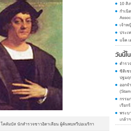
10 สิง
กำเนิ
Assoc
เจ้าหญ
ประเท
แจ็ค เ
วันนี้
ตำรวจ
ซิติเ
ปฐมฤกษ
ออกจำ
(Sta
กรรมก
เรียกร
พระบา
เกล้า
 โคลัมบัส นักสำรวจชาวอิตาเลียน ผู้ค้นพบทวีปอเมริกา