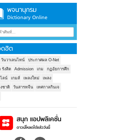
พจนานุกรม
Dictionary Online
ดฮิต
 วันวาเลนไทน์
ประกาศผล O-Net
ว รังสิต
Admission
เกม
กฏอัยการศึก
นไลน์
เกมส์
เพลงใหม่
เพลง
่งชาติ
วันสารทจีน
เทศกาลกินเจ
สนุก แอปพลิเคชั่น
ดาวน์โหลดได้แล้ววันนี้