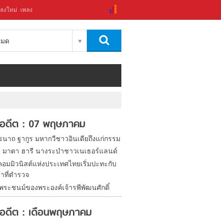
ลงใหม่
เพลง
งหมด
้ในอดีต : 07 พฤษภาคม
รนาถ ฐากูร มหากวีชาวอินเดียถึงแก่กรรม
ิด มาตา ฮารี นางระบำชาวเนเธอร์แลนด์
อมมิวนิสต์แห่งประเทศไทยเริ่มปะทะกับ
้าที่ตำรวจ
นพระชนม์ของพระองค์เจ้ารพีพัฒนศักดิ์
ในอดีต : เดือนพฤษภาคม