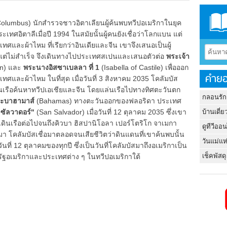
olumbus) นักสำรวจชาวอิตาเลียนผู้ค้นพบทวีปอเมริกาในยุค
ประเทศอิตาลีเมื่อปี 1994 ในสมัยนั้นผู้คนยังเชื่อว่าโลกแบน แต่
ทศและผ้าไหม ที่เรียกว่าอินเดียและจีน เขาจึงเสนอเป็นผู้
สแต่ไม่สำเร็จ จึงเดินทางไปประเทศสเปนและเสนอตัวต่อ
พระเจ้า
on) และ
พระนางอิสซาเบลลา ที่ 1
(Isabella of Castile) เพื่อออก
คำยอ
เทศและผ้าไหม ในที่สุด เมื่อวันที่ 3 สิงหาคม 2035 โคลัมบัส
ินเรือค้นหาทวีปเอเชียและจีน โดยแล่นเรือไปทางทิศตะวันตก
กลอนรัก
าะบาฮามาส์
(Bahamas) ทางตะวันออกของฟลอริดา ประเทศ
บ้านเดี่ย
ซัลวาดอร์"
(San Salvador) เมื่อวันที่ 12 ตุลาคม 2035 ซึ่งเขา
าเดินเรือต่อไปจนถึงคิวบา ฮิสปานิโอลา เปอร์โตริโก จาเมกา
ดูทีวีออ
โคลัมบัสเชื่อมาตลอดจนเสียชีวิตว่าดินแดนที่เขาค้นพบนั้น
วันแม่แห
ที่ 12 ตุลาคมของทุกปี ซึ่งเป็นวันที่โคลัมบัสมาถึงอเมริกาเป็น
เช็คพัสดุ
ฐอเมริกาและประเทศต่าง ๆ ในทวีปอเมริกาใต้