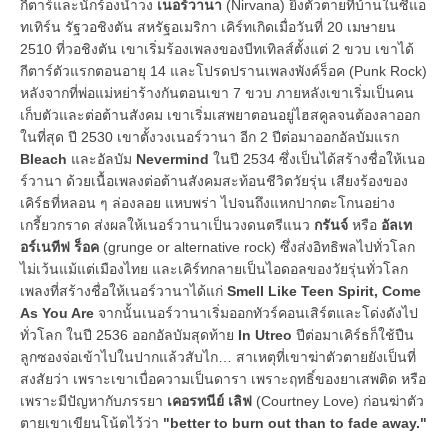
กีตาร์และนักร้องนำวง
เนอร์วานา
(Nirvana) ยิงตัวตายที่บ้านในซีแอ
ทเทิร์น รัฐวอชิงตัน สหรัฐอเมริกา เคิร์ทเกิดเมื่อวันที่ 20 เมษายน
2510 ที่วอชิงตัน เขาเริ่มร้องเพลงของบีทเทิลส์ตั้งแต่ 2 ขวบ เขาได้
กีตาร์ตัวแรกตอนอายุ 14 และโปรดปรานเพลงพังค์ร็อค (Punk Rock)
หลังจากที่พ่อแม่หย่าร้างกันตอนเขา 7 ขวบ ภายหลังเขาเริ่มเป็นคน
เก็บตัวและต่อต้านสังคม เขาเริ่มเสพยาตอนอยู่ไฮสคูลจนต้องลาออก
ในที่สุด ปี 2530 เขาตั้งวงเนอร์วานา อีก 2 ปีต่อมาออกอัลบัมแรก
Bleach
และอัลบัม
Nevermind
ในปี 2534 ซึ่งเป็นได้สร้างชื่อให้เนอ
ร์วานา ด้วยเนื้อเพลงต่อต้านสังคมสะท้อนชีวิตวัยรุ่น เสียงร้องของ
เคิร์ธที่หลอน ๆ ล่องลอย แหบพร่า ไปจนถึงแหกปากตะโกนอย่าง
เกรี้ยวกราด ส่งผลให้เนอร์วานาเป็นวงดนตรีแนว
กรันจ์
หรือ
อัลเท
อร์เนทีฟ ร็อค
(grunge or alternative rock) ซึ่งส่งอิทธิพลไปทั่วโลก
ไม่เว้นแม้แต่เมืองไทย และเคิร์ทกลายเป็นไอดอลของวัยรุ่นทั่วโลก
เพลงที่สร้างชื่อให้เนอร์วานาได้แก่
Smell Like Teen Spirit, Come
As You Are
จากนั้นเนอร์วานาเริ่มออกทัวร์คอนเสิร์ตและโด่งดังไป
ทั่วโลก ในปี 2536 ออกอัลบัมสุดท้าย
In Utreo
ปีต่อมาเคิร์ธก็ใช้ปืน
ลูกซองจ่อเข้าไปในปากแล้วสับไก… สาเหตุที่เขาฆ่าตัวตายยังเป็นที่
สงสัยว่า เพราะเขาเบื่อความเป็นดารา เพราะฤทธิ์ของยาเสพติด หรือ
เพราะมีปัญหากับภรรยา
เคอรทนีย์ เลิฟ
(Courtney Love) ก่อนฆ่าตัว
ตายเขาเขียนโน้ตไว้ว่า
"better to burn out than to fade away."