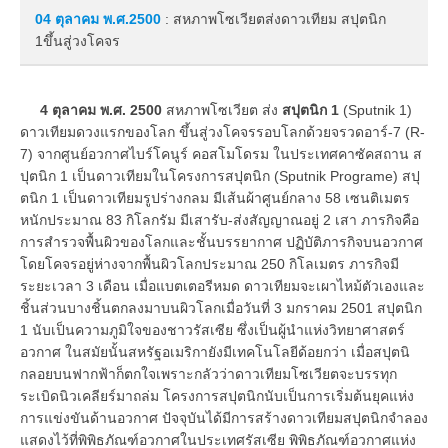
04 ตุลาคม
พ.ศ.2500
: สหภาพโซเวียตส่งดาวเทียม สปุตนิก
1ขึ้นสู่วงโคจร
4 ตุลาคม พ.ศ. 2500
สหภาพโซเวียต ส่ง
สปุตนิก 1
(Sputnik 1)
ดาวเทียมดวงแรกของโลก ขึ้นสู่วงโคจรรอบโลกด้วยจรวดอาร์-7 (R-
7) จากศูนย์อวกาศไบร์โคนูร์ คอสโมโดรม ในประเทศคาซัคสถาน ส
ปุตนิก 1 เป็นดาวเทียมในโครงการสปุตนิก (Sputnik Programe) สปุ
ตนิก 1 เป็นดาวเทียมรูปร่างกลม มีเส้นผ้าศูนย์กลาง 58 เซนติเมตร
หนักประมาณ 83 กิโลกรัม มีเสารับ-ส่งสัญญาณอยู่ 2 เสา ภารกิจคือ
การสำรวจพื้นผิวของโลกและชั้นบรรยากาศ ปฏิบัติภารกิจบนอวกาศ
โดยโคจรอยู่ห่างจากพื้นผิวโลกประมาณ 250 กิโลเมตร ภารกิจมี
ระยะเวลา 3 เดือน เมื่อแบตเตอรีหมด ดาวเทียมจะเผาไหม้ตัวเองและ
ชิ้นส่วนบางชิ้นตกลงมาบนผิวโลกเมื่อวันที่ 3 มกราคม 2501 สปุตนิก
1 นับเป็นความภูมิใจของชาวรัสเซีย ซึ่งเป็นผู้นำแห่งวิทยาศาสตร์
อวกาศ ในสมัยนั้นสหรัฐอเมริกายังมีเทคโนโลยีด้อยกว่า เมื่อสปุตนิ
กลอยบนฟากฟ้าก็ตกใจเพราะกลัวว่าดาวเทียมโซเวียตจะบรรทุก
ระเบิดนิวเคลียร์มาถล่ม โครงการสปุตนิกนับเป็นการเริ่มต้นยุคแห่ง
การแข่งขันด้านอวกาศ ปัจจุบันได้มีการสร้างดาวเทียมสปุตนิกจำลอง
แสดงไว้ที่พิพิธภัณฑ์อวกาศในประเทศรัสเซีย พิพิธภัณฑ์อวกาศแห่ง