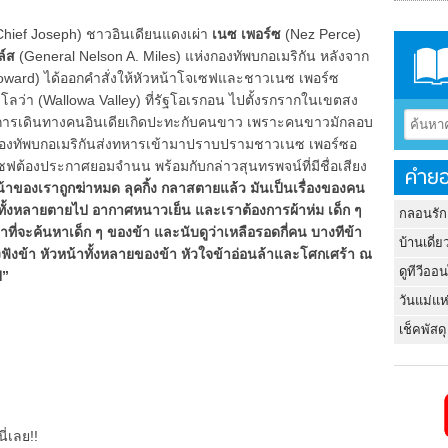
hief Joseph) ชาวอินเดียนแดงเผ่า
เนซ เพอร์ซ
(Nez Perce)
ล์ส
(General Nelson A. Miles) แห่งกองทัพบกอเมริกัน หลังจาก
 Howard) ได้ออกคำสั่งให้หัวหน้าโจเซฟและชาวเนซ เพอร์ซ
ว่า (Wallowa Valley) ที่รัฐโอเรกอน ไปตั้งรกรากในเขตสง
การเดินทางคนอินเดียเกิดปะทะกับคนขาว เพราะคนขาวมักลอบ
กองทัพบกอเมริกันส่งทหารเข้ามาปราบปรามชาวเนซ เพอร์ซอ
ซฟต้องประกาศยอมจำนน พร้อมกับกล่าวสุนทรพจน์ที่มีชื่อเสียง
คำยอ
หน้าของเราถูกฆ่าหมด ลุคกิ้ง กลาสตายแล้ว มันเป็นเรื่องของคน
หนุ่มทั้งหลายตายไป อากาศหนาวเย็น และเราต้องการผ้าห่ม เด็ก ๆ
กลอนรัก
่จะค้นหาเด็ก ๆ ของข้า และนับดูว่าเหลือรอดกี่คน บางทีข้า
บ้านเดี่ย
ข้า หัวหน้าทั้งหลายของข้า หัวใจข้าอ่อนล้าและโศกเศร้า ณ
ดูทีวีออ
ป”
วันแม่แห
เช็คพัสดุ
ี่เลย!!