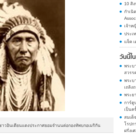
10 สิง
กำเนิ
Assoc
เจ้าหญ
ประเท
แจ็ค เ
วันนี้
พระบาท
สวรร
พระบาท
เถลิงถ
พระยา
การ์ตู
เป็นคร
สมเด็
โรปกา
 ชาวอินเดียนแดงประกาศยอมจำนนต่อกองทัพบกอเมริกัน
ฝรั่งเ