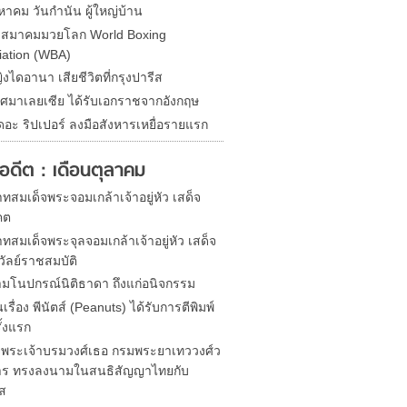
หาคม วันกำนัน ผู้ใหญ่บ้าน
ดสมาคมมวยโลก World Boxing
iation (WBA)
ิงไดอานา เสียชีวิตที่กรุงปารีส
ศมาเลยเซีย ได้รับเอกราชจากอังกฤษ
ดอะ ริปเปอร์ ลงมือสังหารเหยื่อรายแรก
ในอดีต : เดือนตุลาคม
สมเด็จพระจอมเกล้าเจ้าอยู่หัว เสด็จ
คต
สมเด็จพระจุลจอมเกล้าเจ้าอยู่หัว เสด็จ
วัลย์ราชสมบัติ
มโนปกรณ์นิติธาดา ถึงแก่อนิจกรรม
นเรื่อง พีนัตส์ (Peanuts) ได้รับการตีพิมพ์
ั้งแรก
จพระเจ้าบรมวงศ์เธอ กรมพระยาเทววงศ์ว
ร ทรงลงนามในสนธิสัญญาไทยกับ
ศส