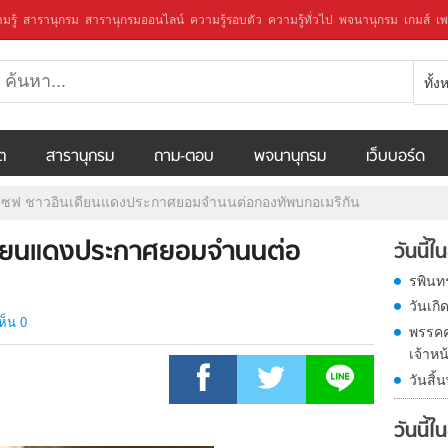
มรู้
สารานุกรม
สารานุกรมออนไลน์
ความรู้รอบตัว
ความรู้ทั่วไป
พจนานุกรม
เกมส์
เพ
ทั้
ีต
สารานุกรม
ถาม-ตอบ
พจนานุกรม
เว็บบอร์ด
จเซฟ ชาวอินเดียนแดงประกาศยอมจำนนต่อกองทัพบกอเมริกัน
เดียนแดงประกาศยอมจำนนต่อ
วันนี้
รพินท
วันเก
ห็น 0
พรรคค
เจ้าหน
วันสิ้
วันนี้