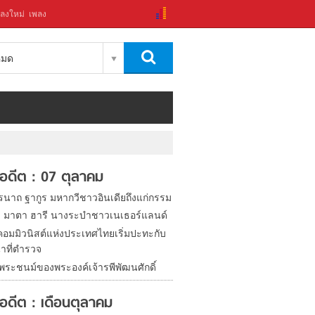
ลงใหม่
เพลง
งหมด
ในอดีต : 07 ตุลาคม
รนาถ ฐากูร มหากวีชาวอินเดียถึงแก่กรรม
ิด มาตา ฮารี นางระบำชาวเนเธอร์แลนด์
อมมิวนิสต์แห่งประเทศไทยเริ่มปะทะกับ
้าที่ตำรวจ
นพระชนม์ของพระองค์เจ้ารพีพัฒนศักดิ์
ในอดีต : เดือนตุลาคม