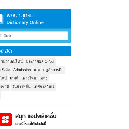
พจนานุกรม
Dictionary Online
ดฮิต
 วันวาเลนไทน์
ประกาศผล O-Net
ว รังสิต
Admission
เกม
กฏอัยการศึก
นไลน์
เกมส์
เพลงใหม่
เพลง
่งชาติ
วันสารทจีน
เทศกาลกินเจ
สนุก แอปพลิเคชั่น
ดาวน์โหลดได้แล้ววันนี้