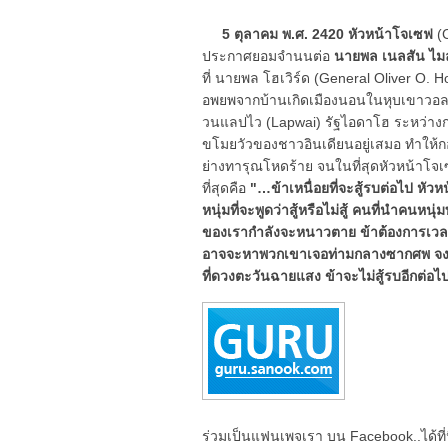
5 ตุลาคม พ.ศ. 2420
หัวหน้าโจเซฟ
(C
ประกาศยอมจำนนต่อ
นายพล เนลสัน ไม
ที่ นายพล โฮเวิร์ด (General Oliver O.
อพยพจากบ้านเกิดเมืองนอนในหุบเขาวอลโล
วนแลปไว (Lapwai) รัฐไอดาโฮ ระหว่าง
ขโมยวัวของชาวอินเดียนอยู่เสมอ ทำให้
ย่างทารุณโหดร้าย จนในที่สุดหัวหน้าโจเ
ที่สุดคือ
"…ข้าเหนื่อยที่จะสู้รบต่อไป หัว
หนุ่มที่จะพูดว่าสู้หรือไม่สู้ คนที่นำคน
ของเรากำลังจะหนาวตาย ข้าต้องการเวลาที
อาจจะหาพวกเขาเจอท่ามกลางซากศพ จงฟัง
ที่ดวงตะวันฉายแสง ข้าจะไม่สู้รบอีกต่อไ
ร่วมเป็นแฟนเพจเรา บน Facebook..ได้ที่น