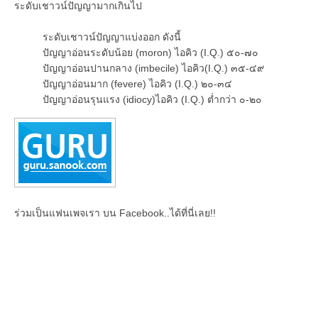
ระดับเชาวน์ปัญญามากเกินไป
ระดับเชาวน์ปัญญาแบ่งออก ดังนี้
ปัญญาอ่อนระดับน้อย (moron) ไอคิว (I.Q.) ๕๐-๗๐
ปัญญาอ่อนปานกลาง (imbecile) ไอคิว(I.Q.) ๓๕-๔๙
ปัญญาอ่อนมาก (fevere) ไอคิว (I.Q.) ๒๐-๓๔
ปัญญาอ่อนรุนแรง (idiocy)ไอคิว (I.Q.) ต่ำกว่า ๐-๒๐
ร่วมเป็นแฟนเพจเรา บน Facebook..ได้ที่นี่เลย!!