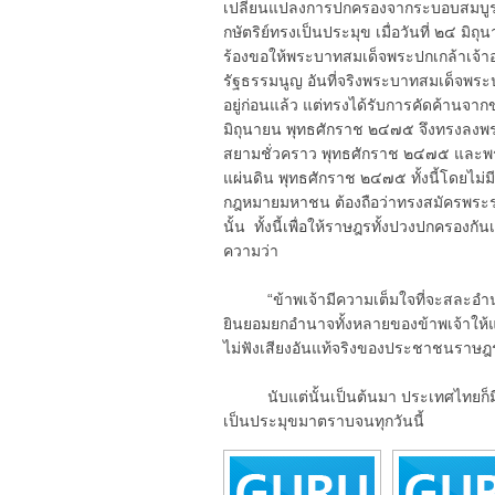
เปลี่ยนแปลงการปกครองจากระบอบสมบูร
กษัตริย์ทรงเป็นประมุข เมื่อวันที่ ๒๔
ร้องขอให้พระบาทสมเด็จพระปกเกล้าเจ้า
รัฐธรรมนูญ อันที่จริงพระบาทสมเด็จพร
อยู่ก่อนแล้ว แต่ทรงได้รับการคัดค้านจาก
มิถุนายน พุทธศักราช ๒๔๗๕ จึงทรงลง
สยามชั่วคราว พุทธศักราช ๒๔๗๕ และ
แผ่นดิน พุทธศักราช ๒๔๗๕ ทั้งนี้โดยไม
กฎหมายมหาชน ต้องถือว่าทรงสมัครพระร
นั้น ทั้งนี้เพื่อให้ราษฎรทั้งปวงปกครอ
ความว่า
“ข้าพเจ้ามีความเต็มใจที่จะสละอำนาจ อ
ยินยอมยกอำนาจทั้งหลายของข้าพเจ้าให้
ไม่ฟังเสียงอันแท้จริงของประชาชนราษฎ
นับแต่นั้นเป็นต้นมา ประเทศไทยก็มี
เป็นประมุขมาตราบจนทุกวันนี้