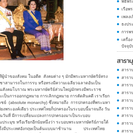
พิธีพ
เรือพร
เพลงเ
ธงประ
การพร
เครื่
ปัจจุบั
สารานุ
สาราน
ู้นำของสังคม ในอดีต สังคมต่าง ๆ มักมีพระมหากษัตริย์ทรง
สาราน
ปรีชาสามารถในการรบ หรือทรงมีความเฉลียวฉลาดอันเป็น
สาราน
ในสังคมโบราณ พระมหากษัตริย์ส่วนใหญ่มักทรงมีพระราช
สาราน
่าจะเป็นการออกกฎหมาย การเลิกกฎหมาย การตัดสินคดี เราเรียก
สาราน
ชย์ (absolute monarchy) ซึ่งหมายถึง การปกครองที่พระมหา
สาราน
เพียงพระองค์เดียว ประเทศไทยก็ปกครองในระบอบนี้มาจนถึง วัน
สาราน
ป็นวันที่ มีการเปลี่ยนแปลงการปกครองมาเป็นระบอบ
ประมุข หรือเรียกอีกนัยหนึ่งว่า ระบอบพระมหากษัตริย์ภายใต้
สาราน
y) ซึ่งมีประเทศอังกฤษเป็นต้นแบบมาช้านาน ประเทศไทย
สาราน