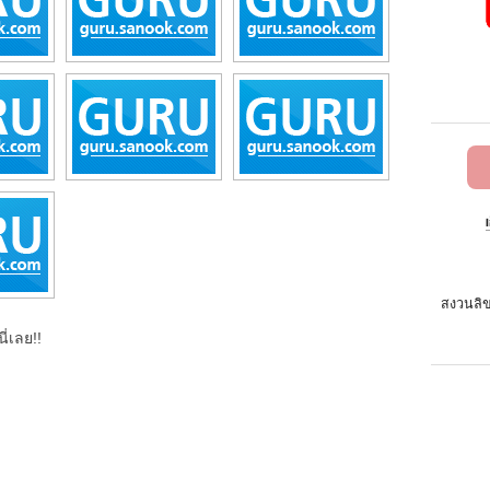
สงวนลิข
ี่เลย!!