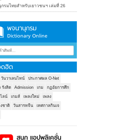
ุกรมไทยสำหรับเยาวชนฯ เล่มที่ 26
พจนานุกรม
Dictionary Online
ดฮิต
 วันวาเลนไทน์
ประกาศผล O-Net
ว รังสิต
Admission
เกม
กฏอัยการศึก
นไลน์
เกมส์
เพลงใหม่
เพลง
่งชาติ
วันสารทจีน
เทศกาลกินเจ
สนุก แอปพลิเคชั่น