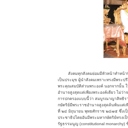
สังคมทุกสังคมย่อมมีหัวหน้าทำหน้าทีผ
เป็นประมุข ผู้นำสังคมเพราะทรงมีพระ
พระคุณสมบัติส่วนพระองค์ นอกจากนั้น 
อำนาจสูงสุดแต่เพียงพระองค์เดียว ไม่ว
การปกครองแบบนี้ว่า สมบูรณาญาสิทธิรา
กษัตริย์มีพระราชอำนาจสูงสุดล้นพ้นแต่
ที่ ๒๔ มิถุนายน พุทธศักราช ๒๔๗๕ ซึ่งเ
ประชาธิปไตยอันมีพระมหากษัตริย์ทรงเป็น
รัฐธรรมนูญ (constitutional monarch