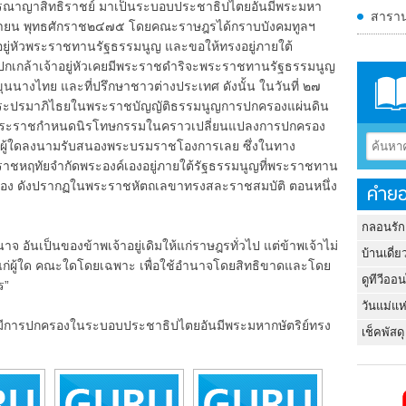
ณาญาสิทธิราชย์ มาเป็นระบอบประชาธิปไตยอันมีพระมหา
สาราน
 มิถุนายน พุทธศักราช๒๔๗๕ โดยคณะราษฎรได้กราบบังคมทูลฯ
อยู่หัวพระราชทานรัฐธรรมนูญ และขอให้ทรงอยู่ภายใต้
ะปกเกล้าเจ้าอยู่หัวเคยมีพระราชดำริจะพระราชทานรัฐธรรมนูญ
ขุนนางไทย และที่ปรึกษาชาวต่างประเทศ ดังนั้น ในวันที่ ๒๗
พระปรมาภิไธยในพระราชบัญญัติธรรมนูญการปกครองแผ่นดิน
พระราชกำหนดนิรโทษกรรมในคราวเปลี่ยนแปลงการปกครอง
่มีผู้ใดลงนามรับสนองพระบรมราชโองการเลย ซึ่งในทาง
าชหฤทัยจำกัดพระองค์เองอยู่ภายใต้รัฐธรรมนูญที่พระราชทาน
งกันเอง ดังปรากฏในพระราชหัตถเลขาทรงสละราชสมบัติ ตอนหนึ่ง
คำยอ
กลอนรัก
ันเป็นของข้าพเจ้าอยู่เดิมให้แก่ราษฎรทั่วไป แต่ข้าพเจ้าไม่
บ้านเดี่ย
แก่ผู้ใด คณะใดโดยเฉพาะ เพื่อใช้อำนาจโดยสิทธิขาดและโดย
ดูทีวีออ
ร”
วันแม่แห
การปกครองในระบอบประชาธิปไตยอันมีพระมหากษัตริย์ทรง
เช็คพัสดุ