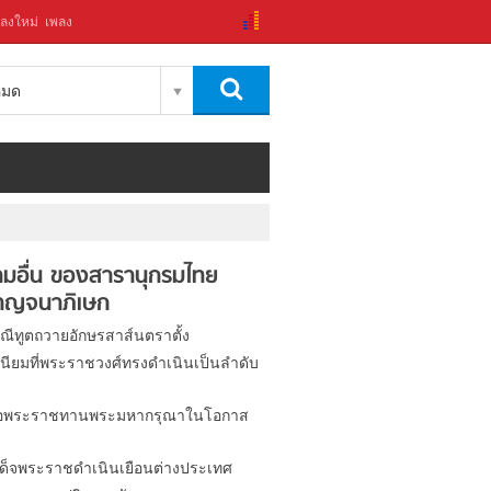
ลงใหม่
เพลง
งหมด
มอื่น ของสารานุกรมไทย
าญจนาภิเษก
ณีทูตถวายอักษรสาส์นตราตั้ง
นียมที่พระราชวงศ์ทรงดำเนินเป็นลำดับ
อพระราชทานพระมหากรุณาในโอกาส
ด็จพระราชดำเนินเยือนต่างประเทศ