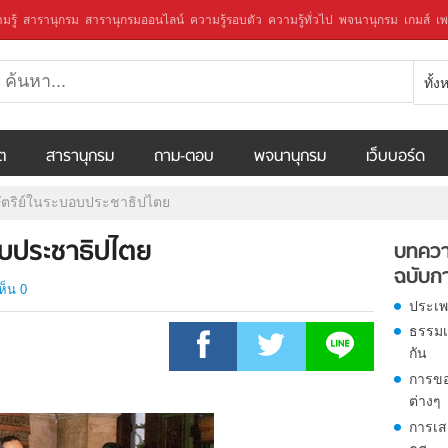
มรู้
สารานุกรม
สารานุกรมออนไลน์
ความรู้รอบตัว
ความรู้ทั่วไป
พจนานุกรม
เกมส์
เพ
ทั้
ีต
สารานุกรม
ถาม-ตอบ
พจนานุกรม
เว็บบอร์ด
ตริย์ในระบอบประชาธิปไตย
อบประชาธิปไตย
บทควา
ฉบับก
ห็น 0
ประเพ
ธรรมเ
กัน
การข
ต่างๆ
การเส