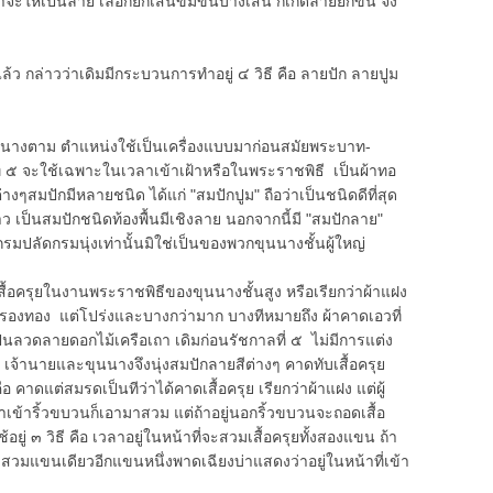
ะให้เป็นลาย เลือกยกเส้นข่มขึ้นบางเส้น ก็เกิดลายยกขึ้น จึง
ล้ว กล่าวว่าเดิมมีกระบวนการทำอยู่ ๔ วิธี คือ ลายปัก ลายปูม
นนางตาม ตำแหน่งใช้เป็นเครื่องแบบมาก่อนสมัยพระบาท-
ที่ ๕ จะใช้เฉพาะในเวลาเข้าเฝ้าหรือในพระราชพิธี เป็นผ้าทอ
ๆสมปักมีหลายชนิด ได้แก่ "สมปักปูม" ถือว่าเป็นชนิดดีที่สุด
ว เป็นสมปักชนิดท้องพื้นมีเชิงลาย นอกจากนี้มี "สมปักลาย"
ากรมปลัดกรมนุ่งเท่านั้นมิใช่เป็นของพวกขุนนางชั้นผู้ใหญ่
สื้อครุยในงานพระราชพิธีของขุนนางชั้นสูง หรือเรียกว่าผ้าแฝง
รองทอง แต่โปร่งและบางกว่ามาก บางทีหมายถึง ผ้าคาดเอวที่
ป็นลวดลายดอกไม้เครือเถา เดิมก่อนรัชกาลที่ ๕ ไม่มีการแต่ง
 เจ้านายและขุนนางจึงนุ่งสมปักลายสีต่างๆ คาดทับเสื้อครุย
ือ คาดแต่สมรดเป็นทีว่าได้คาดเสื้อครุย เรียกว่าผ้าแฝง แต่ผู้
วลาเข้าริ้วขบวนก็เอามาสวม แต่ถ้าอยู่นอกริ้วขบวนจะถอดเสื้อ
อยู่ ๓ วิธี คือ เวลาอยู่ในหน้าที่จะสวมเสื้อครุยทั้งสองแขน ถ้า
าสวมแขนเดียวอีกแขนหนึ่งพาดเฉียงบ่าแสดงว่าอยู่ในหน้าที่เข้า