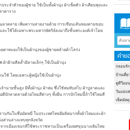
้าประจำตัวของผู้ชาย ใช้เป็นทั้งผ้านุ่ง ผ้าเช็ดตัว ผ้าเคียนพุงและ
ยตาตาราง
เน้นลวดลาย เพิ่มความสวยงามด้วย การเขียนเส้นทองตามขอบ
่ ๑ และใช้ได้เฉพาะพระมหากษัตริย์ลงมาถึงชั้นพระองค์เจ้าโดย
ายตาทแยงใช้เป็นผ้านุ่งของผู้ชายคล้ายผ้าโสร่ง
คำยอ
ก
ผ้าฝ้ายสีคล้ำมีลายเล็กๆ ใช้เป็นผ้านุ่ง
กลอนรัก
บ้านเดี่ย
นใช้ โดยเฉพาะผู้หญิงใช้เป็นผ้านุ่ง
ดูทีวีออ
้านายชั้นสูง มีทั้งผ้านุ่ง ผ้าห่ม ซึ่งใช้ห่มทับสไบ ผ้าปูลาดและ
วันแม่แห
้อดีปักลวดลายด้วยไหมสีต่างๆ ทั้งผืน การปักไหมนี้ถ้าใช้ไหมสี
เช็คพัสดุ
ทราบกันในชื่อมัดหมี่ ในประเทศไทยมีผลิตมากทั้งผ้าไหมและผ้า
อส่วนล่างแทบทุกจังหวัด
ากเมืองเขมรที่ใช้พระราชทานเป็นเครื่องยศขุนนางเดิมไทย