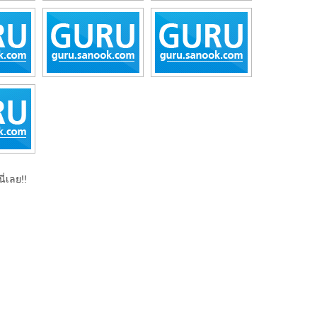
ี่เลย!!