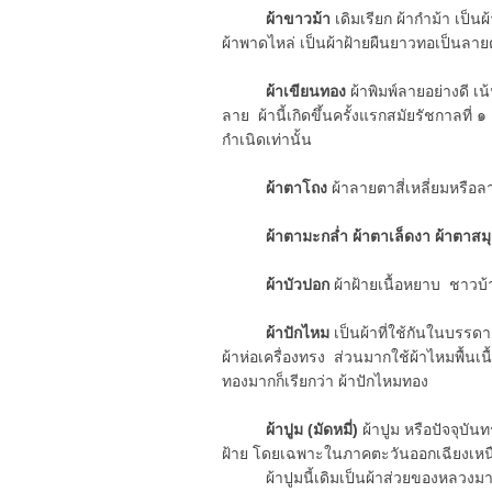
ผ้าขาวม้า
เดิมเรียก ผ้ากำม้า เป็นผ
ผ้าพาดไหล่ เป็นผ้าฝ้ายผืนยาวทอเป็นลา
ผ้าเขียนทอง
ผ้าพิมพ์ลายอย่างดี 
ลาย ผ้านี้เกิดขึ้นครั้งแรกสมัยรัชกาลที
กำเนิดเท่านั้น
ผ้าตาโถง
ผ้าลายตาสี่เหลี่ยมหรือล
ผ้าตามะกล่ำ ผ้าตาเล็ดงา ผ้าตาสมุ
ผ้าบัวปอก
ผ้าฝ้ายเนื้อหยาบ ชาวบ้า
ผ้าปักไหม
เป็นผ้าที่ใช้กันในบรรดาเจ
ผ้าห่อเครื่องทรง ส่วนมากใช้ผ้าไหมพื้นเนื
ทองมากก็เรียกว่า ผ้าปักไหมทอง
ผ้าปูม (มัดหมี่)
ผ้าปูม หรือปัจจุบัน
ฝ้าย โดยเฉพาะในภาคตะวันออกเฉียงเหนื
ผ้าปูมนี้เดิมเป็นผ้าส่วยของหลวงมาจ