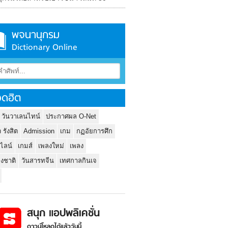
พจนานุกรม
Dictionary Online
ดฮิต
 วันวาเลนไทน์
ประกาศผล O-Net
ว รังสิต
Admission
เกม
กฏอัยการศึก
นไลน์
เกมส์
เพลงใหม่
เพลง
่งชาติ
วันสารทจีน
เทศกาลกินเจ
สนุก แอปพลิเคชั่น
ดาวน์โหลดได้แล้ววันนี้