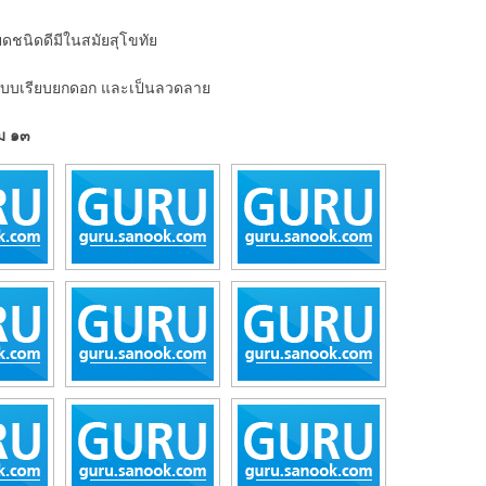
ยดชนิดดีมีในสมัยสุโขทัย
้งแบบเรียบยกดอก และเป็นลวดลาย
่ม ๑๓