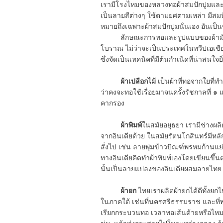
เรามีโรงไหมของหลวงทอผ้าสมปักปูมแล
เป็นลายสีต่างๆ ใช้ตามยศตามเหล่า มีสมปัก
หมายถึงเฉพาะผ้าสมปักปูมนั่นเอง อันเ
ลักษณะการทอและรูปแบบของผ้ามัดหมี่นี
โบราณ ไม่ว่าจะเป็นประเทศในทวีปเอเชีย 
ซึ่งจัดเป็นเทคนิคที่มีต้นกำเนิดที่น่าสนใจยิ
ผ้าเปลือกไม้
เป็นผ้าที่ทอจากใยที่ท
ว่าคงจะทอใช้เรื่อยมาจนครั้งรัชกาลที่ ๑ 
คากรอง
ผ้าพิมพ์
ในสมัยอยุธยา เรามีช่างผล
จากอินเดียด้วย ในสมัยรัตนโกสินทร์มีหลั
สั่งไป เช่น ลายพุ่มข้าวบิณฑ์พรหมก้านแย
ทางอินเดียคิดทำผ้าพิมพ์เองโดยเขียนขึ้น
นั้นเป็นลายแปลงของอินเดียผสมลายไทย
ผ้ายก
ไทยเราผลิตผ้ายกได้ดีทั้งยก
ในภาคใต้ เช่นที่นครศรีธรรมราช และที่
เรียกกระบวนทอ เวลาทอเส้นด้ายหรือไหมที่เ