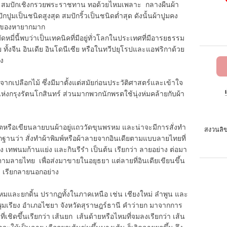
ะสมปักเชิงกรวยพระราชทาน ทอด้วยไหมเพลาะ กลางผืนผ้า
ปูมเป็นชนิดสูงสุด สมปักริ้วเป็นชนิดต่ำสุด ดังนั้นผ้าปูมคง
ป็นของหายากมาก
้พบว่าเป็นเทคนิคที่มีอยู่ทั่วโลกในประเทศที่มีอารยธรรม
ทั้งจีน อินเดีย อินโดนีเซีย หรือในทวีปยุโรปและแอฟริกาด้วย
่ง
ำจากเปลือกไม้ ซึ่งมีมาตั้งแต่สมัยก่อนประวัติศาสตร์และเข้าใจ
แห่งกรุงรัตนโกสินทร์ ส่วนมากพวกนักพรตใช้นุ่งห่มคล้ายกับผ้า
ิตหรือเขียนลายบนผ้าอยู่แถววัดขุนพรหม และน่าจะมีการสั่งทำ
สงวนลิข
กฐานว่า สั่งทำผ้าพิมพ์หรือผ้าลายจากอินเดียตามแบบลายไทยที่
่ง เทพนมก้านแย่ง และกินรีรำ เป็นต้น เรียกว่า ลายอย่าง ต่อมา
ตามลายไทย เพื่อส่งมาขายในอยุธยา แต่ลายที่อินเดียเขียนขึ้น
 เรียกลายนอกอย่าง
ไหมและยกดิ้น ปรากฏทั้งในภาคเหนือ เช่น เชียงใหม่ ลำพูน และ
พุมเรียง อำเภอไชยา จังหวัดสุราษฎร์ธานี คำว่ายก มาจากการ
ชิดขึ้นเรียกว่า เส้นยก เส้นด้ายหรือไหมที่จมลงเรียกว่า เส้น