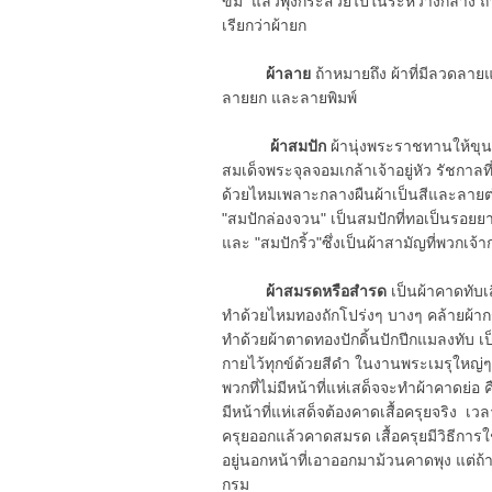
ข่ม แล้วพุ่งกระสวยไปในระหว่างกลาง ถ้าจ
เรียกว่าผ้ายก
ผ้าลาย
ถ้าหมายถึง ผ้าที่มีลวดลายแ
ลายยก และลายพิมพ์
ผ้าสมปัก
ผ้านุ่งพระราชทานให้ขุ
สมเด็จพระจุลจอมเกล้าเจ้าอยู่หัว รัชกาล
ด้วยไหมเพลาะกลางผืนผ้าเป็นสีและลายต่าง
"สมปักล่องจวน" เป็นสมปักที่ทอเป็นรอยยา
และ "สมปักริ้ว"ซึ่งเป็นผ้าสามัญที่พวกเจ้
ผ้าสมรดหรือสำรด
เป็นผ้าคาดทับเ
ทำด้วยไหมทองถักโปร่งๆ บางๆ คล้ายผ้าก
ทำด้วยผ้าตาดทองปักดิ้นปักปีกแมลงทับ เ
กายไว้ทุกข์ด้วยสีดำ ในงานพระเมรุใหญ่ๆ
พวกที่ไม่มีหน้าที่แห่เสด็จจะทำผ้าคาดย่อ ค
มีหน้าที่แห่เสด็จต้องคาดเสื้อครุยจริง เ
ครุยออกแล้วคาดสมรด เสื้อครุยมีวิธีการใช้
อยู่นอกหน้าที่เอาออกมาม้วนคาดพุง แต่ถ้
กรม