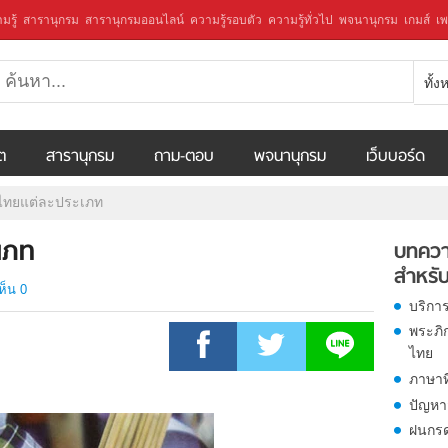
มรู้
สารานุกรม
สารานุกรมออนไลน์
ความรู้รอบตัว
ความรู้ทั่วไป
พจนานุกรม
เกมส์
เพ
ทั้
ีต
สารานุกรม
ถาม-ตอบ
พจนานุกรม
เว็บบอร์ด
ไทยแต่ละประเภท
เภท
บทควา
สำหรับ
ห็น 0
บริการ
พระภิ
ไทย
ภาษาท
ปัญหาส
ฝนกร