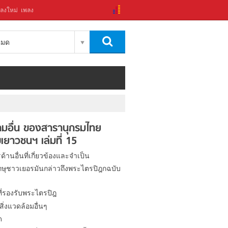
ลงใหม่
เพลง
งหมด
มอื่น ของสารานุกรมไทย
เยาวชนฯ เล่มที่ 15
ด้านอื่นที่เกี่ยวข้องและจำเป็น
กษุชาวเยอรมันกล่าวถึงพระไตรปิฎกฉบับ
ี่รองรับพระไตรปิฎ
ิ่งแวดล้อมอื่นๆ
ด