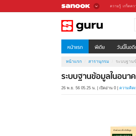
ความรู้
เกร็ดควา
หน้าแรก
พีเดีย
วันนี้ในอด
หน้าแรก
สารานุกรม
ระบบฐานข
ระบบฐานข้อมูลในอนา
26 พ.ย. 56 05.25 น.
|
เปิดอ่าน
0
|
ความคิดเ