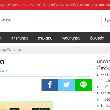
มรู้
สารานุกรม
สารานุกรมออนไลน์
ความรู้รอบตัว
ความรู้ทั่วไป
พจนานุกรม
เกมส์
เพ
ทั้
ีต
สารานุกรม
ถาม-ตอบ
พจนานุกรม
เว็บบอร์ด
้อมูลในอนาคต
คต
บทควา
สำหรับ
ห็น 0
การคุ
(Intel
การป้
ความจร
การใช
โลกใน