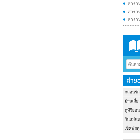
สาราน
สาราน
สาราน
คำยอ
กลอนรัก
บ้านเดี่ย
ดูทีวีออ
วันแม่แห
เช็คพัสดุ