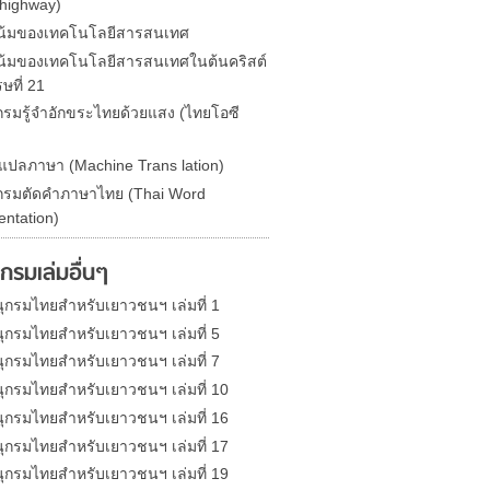
highway)
น้มของเทคโนโลยีสารสนเทศ
้มของเทคโนโลยีสารสนเทศในต้นคริสต์
ษที่ 21
รมรู้จำอักขระไทยด้วยแสง (ไทยโอซี
องแปลภาษา (Machine Trans lation)
รมตัดคำภาษาไทย (Thai Word
ntation)
กรมเล่มอื่นๆ
ุกรมไทยสำหรับเยาวชนฯ เล่มที่ 1
ุกรมไทยสำหรับเยาวชนฯ เล่มที่ 5
ุกรมไทยสำหรับเยาวชนฯ เล่มที่ 7
ุกรมไทยสำหรับเยาวชนฯ เล่มที่ 10
ุกรมไทยสำหรับเยาวชนฯ เล่มที่ 16
ุกรมไทยสำหรับเยาวชนฯ เล่มที่ 17
ุกรมไทยสำหรับเยาวชนฯ เล่มที่ 19