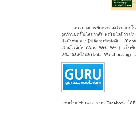
แนวทางการพัฒนาของวิทยากรในสาขา
ถูกกำหนดขึ้นโดยอาศัยเทคโนโลยีการโปร
ข้อบังคับและปฏิบัติตามข้อบังคับ (Const
เวิลด์ไวด์เว็บ (Word Wide Web) เป็นพื
เช่น คลังข้อมูล (Data Warehousing) แ
ร่วมเป็นแฟนเพจเรา บน Facebook..ได้ที่น