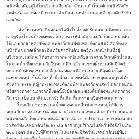
ชนิดที่อาศัยอยู่ได้ในบริเวณเดียวกัน จำนวนตัวในแต่ละชนิดจึงมัก
จะต่ำเนื่องจากต้องมีการแบ่งสันปันส่วนพลังงานและที่อยู่อาศัยซึ่งกัน
และกัน
สัตว์ทะเลหน้าดินจะพบได้ทั่วไปตั้งแต่บริเวณชายฝั่งทะเล เขต
เอสทูรีลงไปจนถึงเขตทะเลลึก อาหารที่สำคัญของสัตว์ทะเลหน้าดิน
ได้แก่ พวกสาหร่ายทะเล แพลงก์ตอนพืชแพลงก์ตอนสัตว์ สัตว์ทะเล
หน้าดินขนาดเล็กและอินทรียสารในดิน สัตว์ทะเลหน้าดินที่อยู่
บริเวณทะเลลึกจะได้อาหารจากพวกอินทรียสารจากบริเวณผิวน้ำและ
ในมวลน้ำ ที่ตกทับถมกันในทะเลลึก บริเวณชายฝั่งทะเลมักมีสัตว์
ทะเลหน้าดินชุกชุมมากที่สุด ตลอดจนมีจำนวนมากที่สุดด้วยโดย
เฉพาะเขตน้ำขึ้นน้ำลง ทั้งนี้เนื่องจากเขตนี้มีอาหารอุดมสมบูรณ์ทั้ง
สาหร่ายทะเล หญ้าทะเลแพลงก์ตอนพืช แพลงก์ตอนสัตว์ ตลอดจนอิน
ทรียสารต่างๆ นอกจากนี้เขตนี้ยังมีลักษณะของพื้นท้องทะเลแตกต่าง
กัน เช่น เป็นแนวหินปะการัง พื้นหิน พื้นทราย หรือหาดเลน การ
ไหลเวียนของกระแสน้ำตลอดจนคลื่นซัดสาดช่วยให้มีการ
หมุนเวียนของอาหารตลอดเวลาส่วนบริเวณทะเลลึกจะมีปริมาณและ
ชนิดของสัตว์ทะเลหน้าดินน้อยกว่าเนื่องจากปริมาณอาหารลดลง พบ
ว่าสัตว์ทะเลหน้าดินร้อยละ ๘๐ อาศัยอยู่บริเวณไหล่ทวีปซึ่งลึกไม่เกิน
๒๐๐ เมตร และในที่ลึกมากๆ ในทะเลจะมีสัตว์ทะเลหน้าดินอยู่พียง
ร้อยละ ๑ เท่านั้น โดยสรุปเราจะพบเขตที่มีการกระจายของสัตว์ทะเล