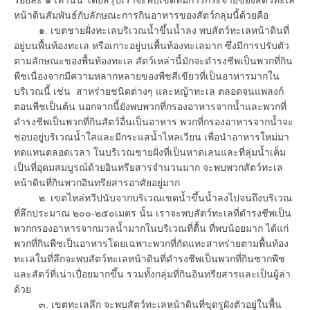
หน้าดินสัมพันธ์กับลักษณะการกินอาหารของสัตว์กลุ่มนี้ด้วยคือ
๑. เขตชายฝั่งทะเลบริเวณน้ำขึ้นน้ำลง พบสัตว์ทะเลหน้าดินที่
อยู่บนพื้นท้องทะเล หรือเกาะอยู่บนพื้นท้องทะเลมาก ซึ่งมีการปรับตัว
ตามลักษณะของพื้นท้องทะเล สัตว์เหล่านี้มักจะดำรงชีพเป็นพวกที่กิน
พืชเนื่องจากมีความหลากหลายของพืชสีเขียวที่เป็นอาหารมากใน
บริเวณนี้ เช่น สาหร่ายชนิดต่างๆ และหญ้าทะเล ตลอดจนแพลงก์
ตอนพืชเป็นต้น นอกจากนี้ยังพบพวกที่กรองอาหารจากน้ำและพวกที่
ดำรงชีพเป็นพวกที่กินสัตว์อื่นเป็นอาหาร พวกที่กรองอาหารจากน้ำจะ
ชอบอยู่บริเวณน้ำใสและมีกระแสน้ำไหลเวียน เพื่อนำอาหารใหม่มา
ทดแทนตลอดเวลา ในบริเวณชายฝั่งที่เป็นหาดเลนและที่ลุ่มน้ำเค็ม
เป็นที่อุดมสมบูรณ์ด้วยอินทรียสารจำนวนมาก จะพบพวกสัตว์ทะเล
หน้าดินที่กินพวกอินทรียสารอาศัยอยู่มาก
๒. เขตไหล่ทวีปนับจากบริเวณเขตน้ำขึ้นน้ำลงไปจนถึงบริเวณ
ที่ลึกประมาณ ๒๐๐-๒๕๐เมตร นั้น เราจะพบสัตว์ทะเลที่ดำรงชีพเป็น
พวกกรองอาหารจากมวลน้ำมากในบริเวณที่ตื้น ที่พบน้อยมาก ได้แก่
พวกที่กินพืชเป็นอาหารโดยเฉพาะพวกที่กัดแทะสาหร่ายตามพื้นท้อง
ทะเลในที่ลึกจะพบสัตว์ทะเลหน้าดินที่ดำรงชีพเป็นพวกที่กินซากพืช
และสัตว์ที่เน่าเปื่อยมากขึ้น รวมทั้งกลุ่มที่กินอินทรียสารและเป็นผู้ล่า
ด้วย
๓. เขตทะเลลึก จะพบสัตว์ทะเลหน้าดินที่ขุดรูฝังตัวอยู่ในพื้น