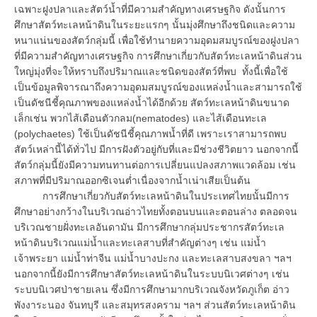
เฉพาะฝูงปลาและสัตว์น้ำที่มีความสำคัญทางเศรษฐกิจ ดังนั้นการ
ศึกษาสัตว์ทะเลหน้าดินในระยะแรกๆ นั้นมุ่งศึกษาถึงชนิดและความ
หนาแน่นของสัตว์กลุ่มนี้ เพื่อใช้ทำนายความอุดมสมบูรณ์ของฝูงปลา
ที่มีความสำคัญทางเศรษฐกิจ การศึกษาเกี่ยวกับสัตว์ทะเลหน้าดินส่วน
ใหญ่มุ่งที่จะให้ทราบถึงปริมาณและชนิดของสัตว์ที่พบ ทั้งนี้เพื่อใช้
เป็นข้อมูลพิจารณาถึงความอุดมสมบูรณ์ของแหล่งน้ำและสามารถใช้
เป็นดัชนีชี้คุณภาพของแหล่งน้ำได้อีกด้วย สัตว์ทะเลหน้าดินขนาด
เล็กเช่น พวกไส้เดือนตัวกลม(nematodes) และไส้เดือนทะเล
(polychaetes) ใช้เป็นดัชนีชี้คุณภาพน้ำที่ดี เพราะเราสามารถพบ
สัตว์เหล่านี้ได้ทั่วไป มีการฝังตัวอยู่กับที่และมีช่วงชีวิตยาว นอกจากนี้
สัตว์กลุ่มนี้ยังมีความทนทานต่อการเปลี่ยนแปลงสภาพแวดล้อม เช่น
สภาพที่มีปริมาณออกซิเจนต่ำเนื่องจากน้ำเน่าเสียเป็นต้น
การศึกษาเกี่ยวกับสัตว์ทะเลหน้าดินในประเทศไทยนั้นมีการ
ศึกษาอย่างกว้างในบริเวณอ่าวไทยทั้งตอนบนและตอนล่าง ตลอดจน
บริเวณชายฝั่งทะเลอันดามัน มีการศึกษากลุ่มประชากรสัตว์ทะเล
หน้าดินบริเวณแม่น้ำและทะเลสาบที่สำคัญต่างๆ เช่น แม่น้ำ
เจ้าพระยา แม่น้ำท่าจีน แม่น้ำบางปะกง และทะเลสาบสงขลา ฯลฯ
นอกจากนี้ยังมีการศึกษาสัตว์ทะเลหน้าดินในระบบนิเวศต่างๆ เช่น
ระบบนิเวศป่าชายเลน ซึ่งมีการศึกษามากบริเวณจังหวัดภูเก็ต อ่าว
พังงาระนอง จันทบุรี และสมุทรสงคราม ฯลฯ ส่วนสัตว์ทะเลหน้าดิน