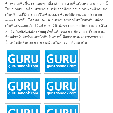
ท้องทะเลเพิ่มขึ้น ทดแทนพวกที่อาศัยเกาะตามพื้นท้องทะเล นอกจากนี้
ในบริเวณทะเลลึกมีปริมาณอินทรียสารน้อยมากบริเวณผิวหน้าดินมัก
เป็นบริเวณที่มีการออกซิไดซ์ของออกซิเจนที่มีความหนาประมาณ
๑-๑๐ เมตรเป็นโคลนสีแดงและมีซากของพวกโปรโตซัวที่มีเปลือก
เป็นหินปูนและแก้ว ได้แก่ ฟอรามินิเฟอรา (foraminifera) และเรดิโอ
ลาเรีย (radiolaria)สะสมอยู่ ดังนั้นลักษณะการกินอาหารที่เหมาะสม
ที่สุดสำหรับสัตว์ทะเลหน้าดินในเขตนี้ คือการกรองอาหารจากมวล
น้ำเหนือพื้นดินและการกวาดอินทรียสารจากผิวหน้าดิน