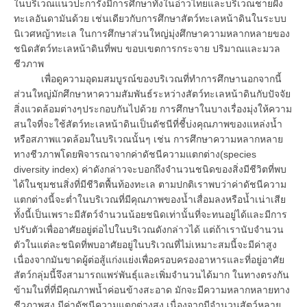
ในบริเวณแนวปะการังมีการศึกษาทั้งในอ่าวไทยและบริเวณชายฝั่ง
ทะเลอันดามันด้วย เช่นเดียวกับการศึกษาสัตว์ทะเลหน้าดินในระบบ
นิเวศหญ้าทะเล ในการศึกษาส่วนใหญ่มุ่งศึกษาความหลากหลายของ
ชนิดสัตว์ทะเลหน้าดินที่พบ ขอบเขตการกระจาย ปริมาณและมวล
ชีวภาพ
เพื่อดูความอุดมสมบูรณ์ของบริเวณที่ทำการศึกษานอกจากนี้
ส่วนใหญ่มักศึกษาหาความสัมพันธ์ระหว่างสัตว์ทะเลหน้าดินกับปัจจัย
สิ่งแวดล้อมต่างๆประกอบกันไปด้วย การศึกษาในบางเรื่องมุ่งให้ความ
สนใจที่จะใช้สัตว์ทะเลหน้าดินเป็นดัชนีที่ชี้บ่งคุณภาพของแหล่งน้ำ
หรือสภาพแวดล้อมในบริเวณนั้นๆ เช่น การศึกษาความหลากหลาย
ทางชีวภาพโดยพิจารณาจากค่าดัชนีความแตกต่าง(species
diversity index) ค่าดังกล่าวจะบอกถึงจำนวนชนิดของสิ่งมีชีวิตที่พบ
ได้ในชุมชนสิ่งที่มีชีวิตพื้นท้องทะเล ตามปกติเราพบว่าค่าดัชนีความ
แตกต่างนี้จะต่ำในบริเวณที่มีคุณภาพของน้ำเสื่อมลงหรือน้ำเน่าเสีย
ทั้งนี้เป็นเพราะมีสัตว์จำนวนน้อยชนิดเท่านั้นที่จะทนอยู่ได้และมีการ
ปรับตัวเพื่ออาศัยอยู่ต่อไปในบริเวณดังกล่าวได้ แต่ถ้าเรานับจำนวน
ตัวในแต่ละชนิดที่พบอาศัยอยู่ในบริเวณที่ไม่เหมาะสมนี้จะมีค่าสูง
เนื่องจากมันขาดผู้ต่อสู้แก่งแย่งเพื่อครอบครองอาหารและที่อยู่อาศัย
สัตว์กลุ่มนี้จึงสามารถแพร่พันธุ์และเพิ่มจำนวนได้มาก ในทางตรงกัน
ข้ามในที่ที่มีคุณภาพน้ำค่อนข้างสะอาด มักจะมีความหลากหลายทาง
ชีวภาพสูง มีค่าดัชนีความแตกต่างสูง เนื่องจากมีจำนวนสัตว์หลาย