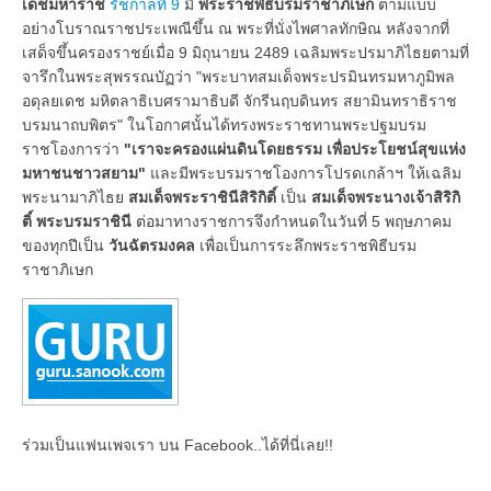
เดชมหาราช
รัชกาลที่ 9
มี
พระราชพิธีบรมราชาภิเษก
ตามแบบ
อย่างโบราณราชประเพณีขึ้น ณ พระที่นั่งไพศาลทักษิณ หลังจากที่
เสด็จขึ้นครองราชย์เมื่อ 9 มิถุนายน 2489 เฉลิมพระปรมาภิไธยตามที่
จารึกในพระสุพรรณบัฏว่า "พระบาทสมเด็จพระปรมินทรมหาภูมิพล
อดุลยเดช มหิตลาธิเบศรามาธิบดี จักรีนฤบดินทร สยามินทราธิราช
บรมนาถบพิตร" ในโอกาศนั้นได้ทรงพระราชทานพระปฐมบรม
ราชโองการว่า
"เราจะครองแผ่นดินโดยธรรม เพื่อประโยชน์สุขแห่ง
มหาชนชาวสยาม"
และมีพระบรมราชโองการโปรดเกล้าฯ ให้เฉลิม
พระนามาภิไธย
สมเด็จพระราชินีสิริกิติ์
เป็น
สมเด็จพระนางเจ้าสิริกิ
ติ์
พระบรมราชินี
ต่อมาทางราชการจึงกำหนดในวันที่ 5 พฤษภาคม
ของทุกปีเป็น
วันฉัตรมงคล
เพื่อเป็นการระลึกพระราชพิธีบรม
ราชาภิเษก
ร่วมเป็นแฟนเพจเรา บน Facebook..ได้ที่นี่เลย!!