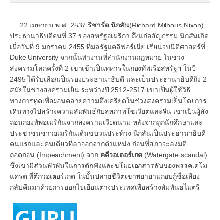
22 เมษายน พ.ศ. 2537
ริชาร์ด นิกสัน
(Richard Milhous Nixon)
ประธานาธิบดีคนที่ 37 ของสหรัฐอเมริกา ถึงแก่อสัญกรรม นิกสันเกิด
เมื่อวันที่ 9 มกราคม 2455 ที่มลรัฐแคลิฟอร์เนีย เรียนจบนิติศาสตร์ที่
Duke University จากนั้นทำงานที่สำนักงานกฎหมาย ในช่วง
สงครามโลกครั้งที่ 2 เขาเข้าเป็นทหารในกองทัพเรือสหรัฐฯ ในปี
2495 ได้รับเลือกเป็นรองประธานาธิบดี และเป็นประธานาธิบดีถึง 2
สมัยในช่วงสงครามเย็น ระหว่างปี 2512-2517 เขาเป็นผู้ใช้วิธี
ทางการทูตเพื่อผ่อนคลายความตึงเครียดในช่วงสงครามเย็นโดยการ
เดินทางไปสร้างความสัมพันธ์กับสหภาพโซเวียตและจีน เขาเป็นผู้สั่ง
ถอนกองทัพอเมริกันจากสงครามเวียดนาม หลังจากถูกนักศึกษาและ
ประชาชนชาวอเมริกันเดินขบวนประท้วง นิกสันเป็นประธานาธิบดี
คนแรกและคนเดียวที่ลาออกจากตำแหน่ง ก่อนที่สภาจะลงมติ
ถอดถอน (Impeachment) จาก
คดีวอเตอร์เกต
(Watergate scandal)
ซึ่งเขามีส่วนพัวพันในการดักฟังและขโมยเอกสารลับของพรรคเดโม
แครต ที่ตึกวอเตอร์เกต ในบั้นปลายชีวิตเขาพยายามกอบกู้ชื่อเสียง
กลับคืนมาด้วยการออกไปเยือนต่างประเทศเพื่อสร้างสัมพันธไมตรี