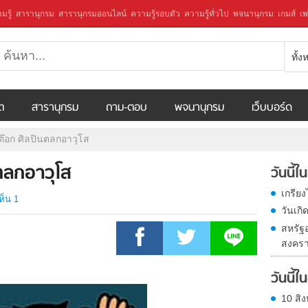
มรู้
สารานุกรม
สารานุกรมออนไลน์
ความรู้รอบตัว
ความรู้ทั่วไป
พจนานุกรม
เกมส์
เพ
ทั้
ีต
สารานุกรม
ถาม-ตอบ
พจนานุกรม
เว็บบอร์ด
อต๊อก ศิลปินตลกอาวุโส
นตลกอาวุโส
วันนี้
เกรีย
ห็น 1
วันเก
สหรัฐ
สงครา
วันนี้
10 สิง