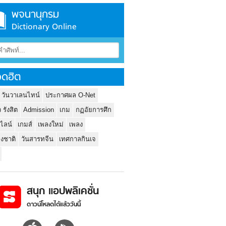
พจนานุกรม
Dictionary Online
ดฮิต
 วันวาเลนไทน์
ประกาศผล O-Net
ว รังสิต
Admission
เกม
กฏอัยการศึก
นไลน์
เกมส์
เพลงใหม่
เพลง
่งชาติ
วันสารทจีน
เทศกาลกินเจ
สนุก แอปพลิเคชั่น
ดาวน์โหลดได้แล้ววันนี้