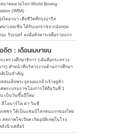
ดสมาคมมวยโลก World Boxing
iation (WBA)
ิงไดอานา เสียชีวิตที่กรุงปารีส
ศมาเลยเซีย ได้รับเอกราชจากอังกฤษ
ดอะ ริปเปอร์ ลงมือสังหารเหยื่อรายแรก
ในอดีต : เดือนเมษายน
้งกระทรวงศึกษาธิการ (เดิมคือกระทรวง
าร) ทำหน้าที่บริหารงานด้านการศึกษา
ติเป็นสำคัญ
ทสมเด็จพระจุลจอมเกล้าเจ้าอยู่หัว
ศพระบรมราชโองการให้ถือวันที่ 1
 เป็นวันขึ้นปีใหม่
ด ลีโอนาร์โด ดา วินชี
ิ่งเพชร ได้เป็นแชมป์โลกคนแรกของไทย
 สหภาพโซเวียต เกิดอุบัติเหตุในโรง
ลังนิวเคลียร์