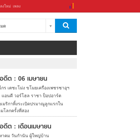
ลงใหม่
เพลง
งหมด
ในอดีต : 06 เมษายน
งไกร เตชะโม่ง ขโมยเครื่องเพชรซาอุฯ
ิด แอนดี วอร์โฮล ราชา ป็อปอาร์ต
อเมริกาทิ้งระเบิดปรมาณูลูกแรกใน
มโลกครั้งที่สอง
ในอดีต : เดือนเมษายน
หาคม วันกำนัน ผู้ใหญ่บ้าน