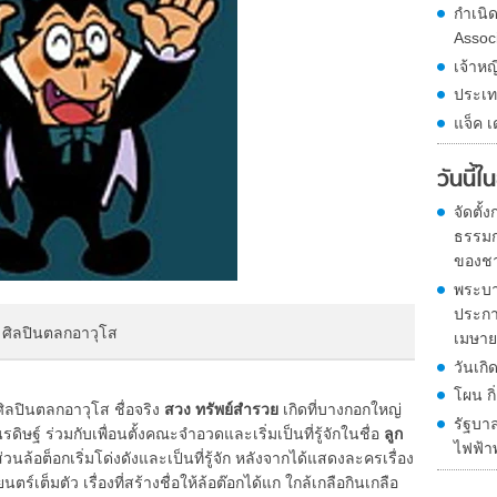
กำเนิ
Assoc
เจ้าหญ
ประเท
แจ็ค เ
วันนี้
จัดตั
ธรรมก
ของชา
พระบา
ประกา
ก ศิลปินตลกอาวุโส
เมษายน
วันเกิ
โผน ก
ิลปินตลกอาวุโส ชื่อจริง
สวง ทรัพย์สำรวย
เกิดที่บางกอกใหญ่
รัฐบาล
ดิษฐ์ ร่วมกับเพื่อนตั้งคณะจำอวดและเริ่มเป็นที่รู้จักในชื่อ
ลูก
ไฟฟ้าพ
ล้อต็อกเริ่มโด่งดังและเป็นที่รู้จัก หลังจากได้แสดงละครเรื่อง
ร์เต็มตัว เรื่องที่สร้างชื่อให้ล้อต๊อกได้แก ใกล้เกลือกินเกลือ