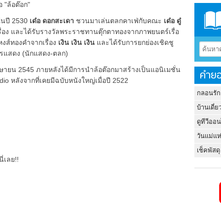
อ "ล้อต๊อก"
นปี 2530
เด๋อ ดอกสะเดา
ชวนมาเล่นตลกคาเฟ่กับคณะ
เด๋อ ดู๋
ื่อง และได้รับรางวัลพระราชทานตุ๊กตาทองจากภาพยนตร์เรื่อ
หงส์ทองคำจากเรื่อง
เงิน เงิน เงิน
และได้รับการยกย่องเชิดชู
การแสดง (นักแสดง-ตลก)
0 เมษายน 2545 ภายหลังได้มีการนำล้อต๊อกมาสร้างเป็นแอนิเมชั่น
คำยอ
o หลังจากที่เคยมีฉบับหนังใหญ่เมื่อปี 2522
กลอนรัก
บ้านเดี่ย
ดูทีวีออ
วันแม่แห
เช็คพัสดุ
ี่เลย!!