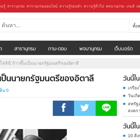
มรู้
สารานุกรม
สารานุกรมออนไลน์
ความรู้รอบตัว
ความรู้ทั่วไป
พจนานุกรม
เกมส์
เพ
ทั้
ีต
สารานุกรม
ถาม-ตอบ
พจนานุกรม
เว็บบอร์ด
โสลินี ก้าวขึ้นเป็นนายกรัฐมนตรีของอิตาลี
ึ้นเป็นนายกรัฐมนตรีของอิตาลี
วันนี้
เกรีย
ห็น 0
วันเก
สหรัฐ
สงครา
วันนี้
10 สิง