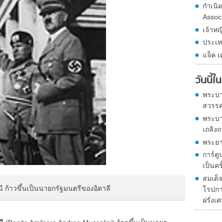
กำเนิ
Assoc
เจ้าหญ
ประเท
แจ็ค เ
วันนี้
พระบาท
สวรร
พระบาท
เถลิงถ
พระยา
การ์ตู
เป็นคร
สมเด็
นี ก้าวขึ้นเป็นนายกรัฐมนตรีของอิตาลี
โรปกา
ฝรั่งเ