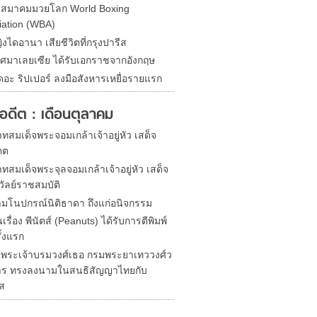
ดสมาคมมวยโลก World Boxing
iation (WBA)
ิงไดอานา เสียชีวิตที่กรุงปารีส
ศมาเลยเซีย ได้รับเอกราชจากอังกฤษ
ดอะ ริปเปอร์ ลงมือสังหารเหยื่อรายแรก
ในอดีต : เดือนตุลาคม
สมเด็จพระจอมเกล้าเจ้าอยู่หัว เสด็จ
คต
สมเด็จพระจุลจอมเกล้าเจ้าอยู่หัว เสด็จ
วัลย์ราชสมบัติ
มโนปกรณ์นิติธาดา ถึงแก่อนิจกรรม
นเรื่อง พีนัตส์ (Peanuts) ได้รับการตีพิมพ์
ั้งแรก
จพระเจ้าบรมวงศ์เธอ กรมพระยาเทววงศ์ว
ร ทรงลงนามในสนธิสัญญาไทยกับ
ศส