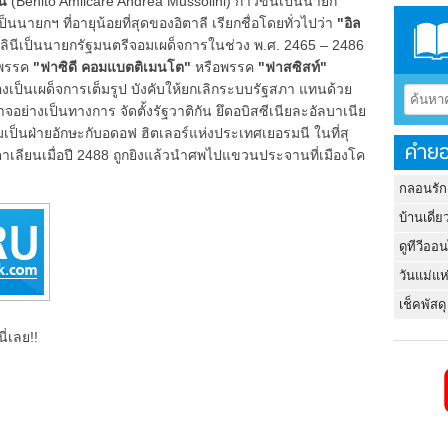
นี
(Benito Amilcare Andrea Mussolini) ก้าวขึ้นเป็นนายก
็นนายกฯ ที่อายุน้อยที่สุดของอิตาลี เรียกชื่อโดยทั่วไปว่า
"อิล
ลินีเป็นนายกรัฐมนตรีจอมเผด็จการในช่วง พ.ศ. 2465 – 2486
้งพรรค
"ฟาซิดี คอมแบตติเมนโต"
หรือพรรค
"ฟาสซิสท์"
เป็นเผด็จการเต็มรูป บังคับให้ยกเลิกระบบรัฐสภา แทนด้วย
อย่างเป็นทางการ จัดตั้งรัฐวาติกัน ยึดอบิสซีเนียละอัลบาเนีย
มเป็นฝ่ายอักษะกับอดอฟ ฮิตเลอร์แห่งประเทศเยอรมนี ในที่สุ
คำยอ
ิตาเลียนเมื่อปี 2488 ถูกยิงแล้วนำศพไปแขวนประจานที่เมืองโค
กลอนรัก
บ้านเดี่ย
ดูทีวีออ
วันแม่แห
เช็คพัสดุ
ี่เลย!!