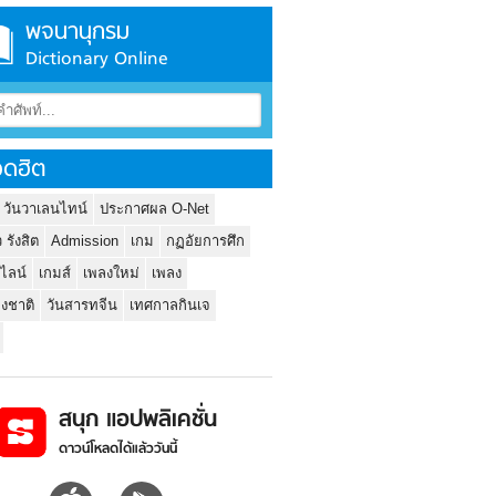
พจนานุกรม
Dictionary Online
ดฮิต
 วันวาเลนไทน์
ประกาศผล O-Net
ว รังสิต
Admission
เกม
กฏอัยการศึก
นไลน์
เกมส์
เพลงใหม่
เพลง
่งชาติ
วันสารทจีน
เทศกาลกินเจ
สนุก แอปพลิเคชั่น
ดาวน์โหลดได้แล้ววันนี้