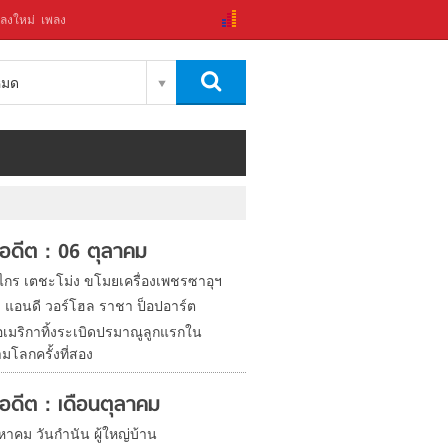
ลงใหม่
เพลง
งหมด
ในอดีต : 06 ตุลาคม
งไกร เตชะโม่ง ขโมยเครื่องเพชรซาอุฯ
ิด แอนดี วอร์โฮล ราชา ป็อปอาร์ต
อเมริกาทิ้งระเบิดปรมาณูลูกแรกใน
มโลกครั้งที่สอง
ในอดีต : เดือนตุลาคม
หาคม วันกำนัน ผู้ใหญ่บ้าน