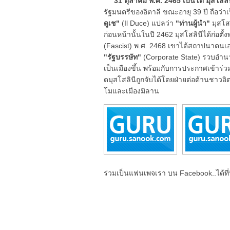
31 ตุลาคม พ.ศ. 2465 เบนิโต มุสโสลิ
รัฐมนตรีของอิตาลี ขณะอายุ 39 ปี ถือว่าเป
ดูเช"
(Il Duce) แปลว่า
"ท่านผู้นำ"
มุสโส
ก่อนหน้านั้นในปี 2462 มุสโสลินีได้ก่อตั
(Fascist) พ.ศ. 2468 เขาได้สถาปนาตนเอง
"รัฐบรรษัท"
(Corporate State) รวบอำนาจ
เป็นเมืองขึ้น พร้อมกับการประกาศเข้าร่ว
ดมุสโสลินีถูกจับได้โดยฝ่ายต่อต้านชาวอ
โมและเมืองมิลาน
ร่วมเป็นแฟนเพจเรา บน Facebook..ได้ที่น