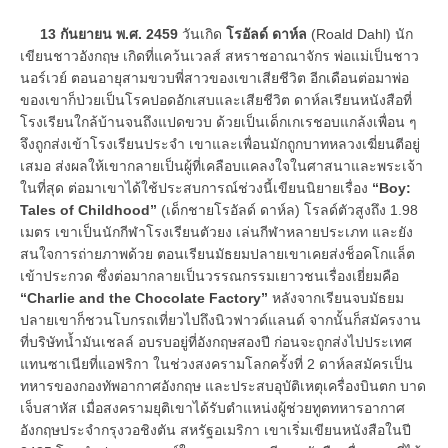
13 กันยายน พ.ศ. 2459
วันเกิด
โรอัลด์ ดาห์ล
(Roald Dahl) นัก
เขียนชาวอังกฤษ เกิดที่แคว้นเวลส์ สหราชอาณาจักร พ่อแม่เป็นชาว
นอร์เวย์ ตอนอายุสามขวบพี่สาวของเขาเสียชีวิต อีกเดือนต่อมาพ่อ
ของเขาก็ป่วยเป็นโรคปอดอักเสบและเสียชีวิต ดาห์ลเรียนหนังสือที่
โรงเรียนใกล้บ้านจนถึงแปดขวบ ด้วยเป็นเด็กเกเรชอบแกล้งเพื่อน ๆ
จึงถูกส่งเข้าโรงเรียนประจำ เขาและเพื่อนมักถูกบาทหลวงเฆี่ยนตีอยู่
เสมอ ส่งผลให้เขากลายเป็นผู้ที่เคลือบแคลงใจในศาสนาและพระเจ้า
ในที่สุด ต่อมาเขาได้ใช้ประสบการณ์ช่วงนี้เขียนนิยายเรื่อง
“Boy:
Tales of Childhood”
(เด็กชายโรอัลด์ ดาห์ล) โรลด์ตัวสูงถึง 1.98
เมตร เขาเป็นนักกีฬาโรงเรียนตัวยง เล่นกีฬาหลายประเภท และยัง
สนใจการถ่ายภาพด้วย ตอนเรียนมัธยมปลายเขาเคยส่งช็อคโกแล็ต
เข้าประกวด ซึ่งต่อมากลายเป็นวรรณกรรมเยาวชนเรื่องเยี่ยมคือ
“Charlie and the Chocolate Factory”
หลังจากเรียนจบมัธยม
ปลายเขาก็ชวนโบกรถเที่ยวไปถึงนิวฟาวด์แลนด์ จากนั้นก็สมัครงาน
ที่บริษัทน้ำมันเชลล์ อบรบอยู่ที่อังกฤษสองปี ก่อนจะถูกส่งไปประเทศ
แทนซาเนียที่แอฟริกา ในช่วงสงครามโลกครั้งที่ 2 ดาห์ลสมัครเป็น
ทหารของกองทัพอากาศอังกฤษ และประสบอุบัติเหตุเครื่องบินตก บาด
เจ็บสาหัส เมื่อสงครามยุติเขาได้รับตำแหน่งผู้ช่วยทูตทหารอากาศ
อังกฤษประจำกรุงวอชิงตัน สหรัฐอเมริกา เขาเริ่มเขียนหนังสือในปี