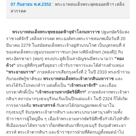
07 กันยายน
พ.ศ.2352
: พระบาทสมเด็จพระพุทธยอดฟ้าฯ เสด็จ
สวรรคต
พระบาทสมเด็จพระพุทธยอดฟ้าจุฬาโลกมหาราช
ปฐมกษัตริย์แห่ง
ราชวงศ์จักรี เสด็จสวรรคต พระองค์ทรงพระราชสมภพเมื่อวันที่ 20
มีนาคม 2279 ในสมัยสมเด็จพระเจ้าอยู่หัวบรมโกศ เป็นบุตรคนที่ 4
ของสมเด็จพระปฐมบรมมหาราชนก [หลวงพินิจอักษร (ทองดี)] กับ
พระอัครชายา (หยก) ทรงประสูติเป็นสามัญชนมีพระนามว่า
"ทอง
ด้วง"
ประสูติที่กรุงศรีอยุธยา เข้ารับราชการและได้ดำรงตำแหน่ง
"พระยายมราช"
ภายหลังจากเสียกรุงครั้งที่ 2 ในปี 2310 ทรงเข้าร่วม
กับกองทัพกู้ชาติของ
พระบาทสมเด็จพระเจ้าตากสินมหาราช
และ
ทรงได้รับโปรดเกล้าฯ แต่งตั้งเป็น
"เจ้าพระยาจักรี"
และเลื่อน
บรรดาศักดิ์เป็น
"เจ้าพระยามหากษัตริย์ศึกฯ"
ภายหลังจากพระเจ้าตา
กสินฯ สถาปนากรุงธนบุรีจนเริ่มเป็นปึกแผ่นแล้ว ในปี 2324 ก็ได้เกิด
การจลาจลคือ
พระยาสรรค์
กับพวกได้ก่อกบฏยกพลเข้ามาใน
กรุงธนบุรี จับกุมพระเจ้าตากสินฯ และพระบรมวงศานุวงศ์รวมทั้ง
ข้าราชการผู้ใหญ่อื่น ๆ เมื่อเจ้าพระยามหากษัตริย์ศึกซึ่งกำลังไปทำศึก
ที่เมืองเขมรได้ทราบข่าวก็ยกทัพกลับมาที่กรุงธนบุรี จับกุมตัวพระยา
สรรค์ พระเจ้าตากสินฯ และข้าราชการฝ่ายที่คิดกบฎทั้งหมดนำไป