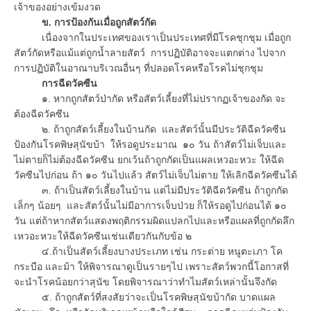
เจ้าของอย่างเข้มงวด
ข. การป้องกันเมื่อถูกสัตว์กัด
เนื่องจากในประเทศของเราเป็นประเทศที่มีโรคชุกชุม เมื่อถูก
สัตว์กัดหรือแม้แต่ถูกน้ำลายสัตว์ การปฏิบัติอาจจะแตกต่าง ไปจาก
การปฏิบัติในอาณาบริเวณอื่นๆ ที่ปลอดโรคหรือโรคไม่ชุกชุม
การฉีดวัคซีน
๑. หากถูกสัตว์ป่ากัด หรือสัตว์เลี้ยงที่ไม่ปรากฏเจ้าของกัด จะ
ต้องฉีดวัคซีน
๒. ถ้าถูกสัตว์เลี้ยงในบ้านกัด และสัตว์นั้นมีประวัติฉีดวัคซีน
ป้องกันโรคพิษสุนัขบ้า ให้รอดูประมาณ ๑๐ วัน ถ้าสัตว์ไม่เจ็บและ
ไม่ตายก็ไม่ต้องฉีดวัคซีน ยกเว้นถ้าถูกกัดเป็นแผลเหวอะหวะ ให้ฉีด
วัคซีนไปก่อน ถ้า ๑๐ วันไปแล้ว สัตว์ไม่เจ็บไม่ตาย ให้เลิกฉีดวัคซีนได้
๓. ถ้าเป็นสัตว์เลี้ยงในบ้าน แต่ไม่มีประวัติฉีดวัคซีน ถ้าถูกกัด
เล็กๆ น้อยๆ และสัตว์นั้นไม่มีอาการเจ็บป่วย ก็ให้รอดูไปก่อนได้ ๑๐
วัน แต่ถ้าหากสัตว์แสดงพฤติกรรมผิดแปลกไปและหรือแผลที่ถูกกัดลึก
เหวอะหวะให้ฉีดวัคซีนเช่นเดียวกันกับข้อ ๒
๔.ถ้าเป็นสัตว์เลี้ยงบางประเภท เช่น กระต่าย หนูตะเภา โค
กระบือ และม้า ให้พิจารณาดูเป็นรายๆไป เพราะสัตว์พวกนี้โอกาสที่
จะนำโรคน้อยกว่าสุนัข โดยพิจารณาว่าทำไมสัตว์เหล่านั้นจึงกัด
๕. ถ้าถูกสัตว์ที่สงสัยว่าจะเป็นโรคพิษสุนัขบ้ากัด บาดแผล