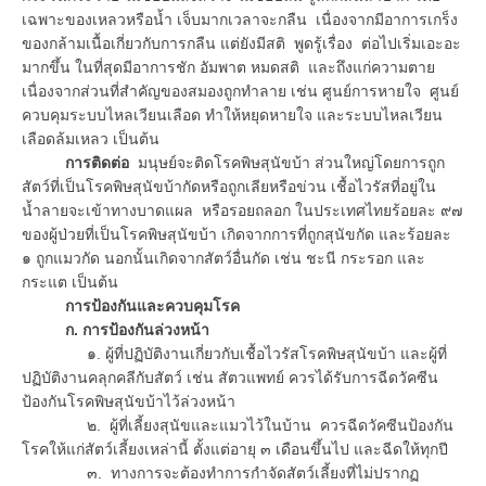
เฉพาะของเหลวหรือน้ำ เจ็บมากเวลาจะกลืน เนื่องจากมีอาการเกร็ง
ของกล้ามเนื้อเกี่ยวกับการกลืน แต่ยังมีสติ พูดรู้เรื่อง ต่อไปเริ่มเอะอะ
มากขึ้น ในที่สุดมีอาการชัก อัมพาต หมดสติ และถึงแก่ความตาย
เนื่องจากส่วนที่สำคัญของสมองถูกทำลาย เช่น ศูนย์การหายใจ ศูนย์
ควบคุมระบบไหลเวียนเลือด ทำให้หยุดหายใจ และระบบไหลเวียน
เลือดล้มเหลว เป็นต้น
การติดต่อ
มนุษย์จะติดโรคพิษสุนัขบ้า ส่วนใหญ่โดยการถูก
สัตว์ที่เป็นโรคพิษสุนัขบ้ากัดหรือถูกเลียหรือข่วน เชื้อไวรัสที่อยู่ใน
น้ำลายจะเข้าทางบาดแผล หรือรอยถลอก ในประเทศไทยร้อยละ ๙๗
ของผู้ป่วยที่เป็นโรคพิษสุนัขบ้า เกิดจากการที่ถูกสุนัขกัด และร้อยละ
๑ ถูกแมวกัด นอกนั้นเกิดจากสัตว์อื่นกัด เช่น ชะนี กระรอก และ
กระแต เป็นต้น
การป้องกันและควบคุมโรค
ก. การป้องกันล่วงหน้า
๑. ผู้ที่ปฏิบัติงานเกี่ยวกับเชื้อไวรัสโรคพิษสุนัขบ้า และผู้ที่
ปฏิบัติงานคลุกคลีกับสัตว์ เช่น สัตวแพทย์ ควรได้รับการฉีดวัคซีน
ป้องกันโรคพิษสุนัขบ้าไว้ล่วงหน้า
๒. ผู้ที่เลี้ยงสุนัขและแมวไว้ในบ้าน ควรฉีดวัคซีนป้องกัน
โรคให้แก่สัตว์เลี้ยงเหล่านี้ ตั้งแต่อายุ ๓ เดือนขึ้นไป และฉีดให้ทุกปี
๓. ทางการจะต้องทำการกำจัดสัตว์เลี้ยงที่ไม่ปรากฏ