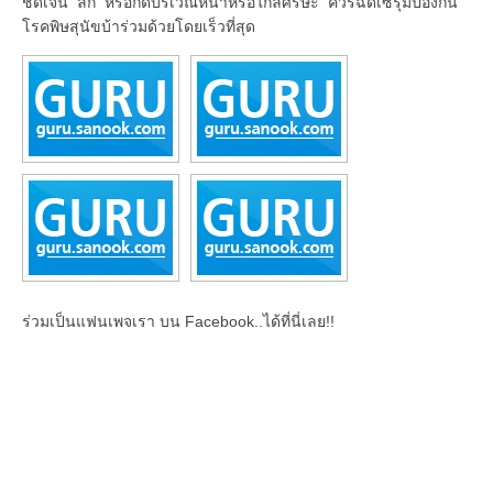
ชัดเจน ลึก หรือกัดบริเวณหน้าหรือใกล้ศีรษะ ควรฉีดเซรุ่มป้องกัน
โรคพิษสุนัขบ้าร่วมด้วยโดยเร็วที่สุด
ร่วมเป็นแฟนเพจเรา บน Facebook..ได้ที่นี่เลย!!