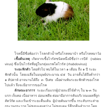
โรคนี้มีชื่อพ้องว่า โรคกลัวน้ำหรือโรคหมาบ้า หรือโรคหมาว้อ
เชื้อต้นเหตุ
เกิดจากเชื้อไวรัสชนิดหนึ่งมีชื่อว่า เรบีส์ (rabies
virus) ซึ่งเป็นไวรัสที่อยู่ในกลุ่มแรพโดไวรัส (rhabdovirus)
ระยะฟักตัว
โดยทั่วไป พบได้ในเวลา ๑ เดือน ถึง ๑ ปี ระยะ
ฟักตัวนั้น โดยเฉลี่ยในมนุษย์ประมาณ ๔๕ วัน อาจสั้นได้ถึงต่ำกว่า
๑ สัปดาห์ อาจนานได้ถึง ๓ ปีเศษ เมื่อผ่านพ้นระยะฟักตัวของโรค
ไปแล้ว จึงจะมีอาการของโรค
ลักษณะอาการ
ระยะเริ่มแรกผู้ป่วยจะมีไข้ต่ำๆ ใน ๒-๓ วัน
แรก เจ็บคอ เบื่ออาหาร อ่อนเพลีย ต่อมามีอาการคันบริเวณแผลที่ถูก
สัตว์กัด และเริ่มเข้าระยะตื่นเต้น ผู้ป่วยคันมากขึ้น กระสับกระส่าย
กระวนกระวาย ไม่ชอบแสงสว่าง ไม่ชอบลม รู้สึกกลืนลำบาก โดย