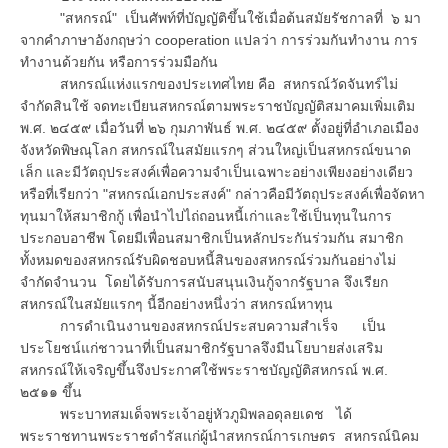
"สหกรณ์" เป็นศัพท์ที่บัญญัติขึ้นใช้เมื่อต้นสมัยรัชกาลที่ ๖ มา
จากคำภาษาอังกฤษว่า cooperation แปลว่า การร่วมกันทำงาน การ
ทำงานด้วยกัน หรือการร่วมมือกัน
สหกรณ์แห่งแรกของประเทศไทย คือ สหกรณ์วัดจันทร์ไม่
จำกัดสินใช้ จดทะเบียนสหกรณ์ตามพระราชบัญญัติสมาคมเพิ่มเติม
พ.ศ. ๒๔๕๙ เมื่อวันที่ ๒๖ กุมภาพันธ์ พ.ศ. ๒๔๕๙ ตั้งอยู่ที่อำเภอเมือง
จังหวัดพิษณุโลก สหกรณ์ในสมัยแรกๆ ส่วนใหญ่เป็นสหกรณ์ขนาด
เล็ก และมีวัตถุประสงค์เพื่อความจำเป็นเฉพาะอย่างเพียงอย่างเดียว
หรือที่เรียกว่า "สหกรณ์เอกประสงค์" กล่าวคือมีวัตถุประสงค์เพื่อจัดหา
ทุนมาให้สมาชิกกู้ เพื่อนำไปไถ่ถอนหนี้เก่าและใช้เป็นทุนในการ
ประกอบอาชีพ โดยมีเพื่อนสมาชิกเป็นหลักประกันร่วมกัน สมาชิก
ทั้งหมดของสหกรณ์รับผิดชอบหนี้สินของสหกรณ์ร่วมกันอย่างไม่
จำกัดจำนวน โดยได้รับการสนับสนุนเงินกู้จากรัฐบาล จึงเรียก
สหกรณ์ในสมัยแรกๆ นี้อีกอย่างหนึ่งว่า สหกรณ์หาทุน
การดำเนินงานของสหกรณ์ประสบความสำเร็จ เป็น
ประโยชน์แก่ชาวนาที่เป็นสมาชิกรัฐบาลจึงมีนโยบายส่งเสริม
สหกรณ์ให้เจริญขึ้นจึงประกาศใช้พระราชบัญญัติสหกรณ์ พ.ศ.
๒๕๑๑ ขึ้น
พระบาทสมเด็จพระเจ้าอยู่หัวภูมิพลอดุลยเดช ได้
พระราชทานพระราชดำรัสแก่ผู้นำสหกรณ์การเกษตร สหกรณ์นิคม