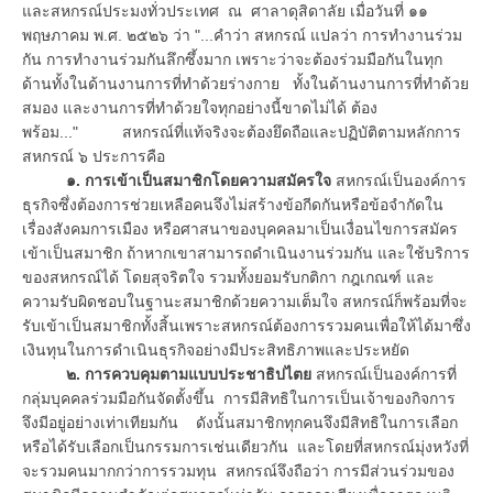
และสหกรณ์ประมงทั่วประเทศ ณ ศาลาดุสิดาลัย เมื่อวันที่ ๑๑
พฤษภาคม พ.ศ. ๒๕๒๖ ว่า "...คำว่า สหกรณ์ แปลว่า การทำงานร่วม
กัน การทำงานร่วมกันลึกซึ้งมาก เพราะว่าจะต้องร่วมมือกันในทุก
ด้านทั้งในด้านงานการที่ทำด้วยร่างกาย ทั้งในด้านงานการที่ทำด้วย
สมอง และงานการที่ทำด้วยใจทุกอย่างนี้ขาดไม่ได้ ต้อง
พร้อม..." สหกรณ์ที่แท้จริงจะต้องยึดถือและปฏิบัติตามหลักการ
สหกรณ์ ๖ ประการคือ
๑. การเข้าเป็นสมาชิกโดยความสมัครใจ
สหกรณ์เป็นองค์การ
ธุรกิจซึ่งต้องการช่วยเหลือคนจึงไม่สร้างข้อกีดกันหรือข้อจำกัดใน
เรื่องสังคมการเมือง หรือศาสนาของบุคคลมาเป็นเงื่อนไขการสมัคร
เข้าเป็นสมาชิก ถ้าหากเขาสามารถดำเนินงานร่วมกัน และใช้บริการ
ของสหกรณ์ได้ โดยสุจริตใจ รวมทั้งยอมรับกติกา กฎเกณฑ์ และ
ความรับผิดชอบในฐานะสมาชิกด้วยความเต็มใจ สหกรณ์ก็พร้อมที่จะ
รับเข้าเป็นสมาชิกทั้งสิ้นเพราะสหกรณ์ต้องการรวมคนเพื่อให้ได้มาซึ่ง
เงินทุนในการดำเนินธุรกิจอย่างมีประสิทธิภาพและประหยัด
๒. การควบคุมตามแบบประชาธิปไตย
สหกรณ์เป็นองค์การที่
กลุ่มบุคคลร่วมมือกันจัดตั้งขึ้น การมีสิทธิในการเป็นเจ้าของกิจการ
จึงมีอยู่อย่างเท่าเทียมกัน ดังนั้นสมาชิกทุกคนจึงมีสิทธิในการเลือก
หรือได้รับเลือกเป็นกรรมการเช่นเดียวกัน และโดยที่สหกรณ์มุ่งหวังที่
จะรวมคนมากกว่าการรวมทุน สหกรณ์จึงถือว่า การมีส่วนร่วมของ