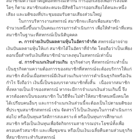
สมาชิกมีความสำคัญต่อสหกรณ์เท่ากัน การออกเสียงเพื่อการลงมติ
ใดๆ ก็ตาม สมาชิกแต่ละคนจะมีสิทธิในการออกเสียงได้คนละหนึ่ง
เสียง และมติของที่ประชุมยอมรับตามเสียงส่วนใหญ่
ในการบริหารงานสหกรณ์ สมาชิกจะเลือกเพื่อนสมาชิก
จำนวนหนึ่งขึ้นมาเป็นคณะกรรมการดำเนินการ เพื่อให้ทำหน้าที่แทน
สมาชิกในฐานะที่สหกรณ์เป็นนิติบุคคล
๓. การจ่ายเงินปันผลตามหุ้นในอัตราจำกัด
สหกรณ์อาจจ่าย
เงินปันผลตามหุ้นให้แก่ สมาชิกได้ในอัตราที่จำกัด โดยถือว่าเป็นเพียง
ดอกเบี้ยสำหรับเงินที่สมาชิกนำมาลงทุนในสหกรณ์เท่านั้น
๔. การจำแนกเงินส่วนเกิน
ธุรกิจต่างๆ ที่สหกรณ์กระทำนั้น
เป็นธุรกิจตามความต้องการของสมาชิกที่สหกรณ์จะต้องบริการให้แก่
สมาชิก ดังนั้นเมื่อสหกรณ์มีเงินส่วนเกินจากการดำเนินธุรกิจหรือเงิน
กำไร จึงถือว่า เงินนี้เป็นของบรรดาสมาชิกทั้งสิ้น เนื่องจากสมาชิก
ทั้งหลายเป็นเจ้าของสหกรณ์ หากจะมีการจำแนกเงินส่วนเกินนี้ จึง
ควรต้องตกเป็นของสมาชิก ในวิธีที่จะไม่ทำให้สมาชิกคนหนึ่งคนใด
ได้เปรียบคนอื่นๆ และการจำแนกเงินส่วนนี้จะต้องเป็นไปตามมติของ
ที่ประชุมสมาชิกสหกรณ์ เช่น จัดสรรไว้เป็นเงินทุนในการดำเนินการ
ต่อไป หรือเป็นทุนสวัสดิการสงเคราะห์ หรือเป็นทุนการศึกษาแก่
สมาชิก หรือเป็นเงินทุนเพื่อจัดกิจกรรมสาธารณประโยชน์ทั้งเพื่อ
ครอบครัวสมาชิก และเพื่อชุมชน หรือเป็นเงินเฉลี่ยคืนตามส่วนธุรกิจ
ที่สมาชิกกระทำกับสหกรณ์