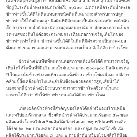
เฉลี่ยในฤดูร้อนสูงกว่า ๒๐องศาเซลเซียส สามารถปลูกได้ตั้งแต่พื้นที่
ที่อยู่ในระดับน้ำทะเลจนกระทั่งถึง ๑,๕๐๐ เมตร เหนือระดับน้ำทะเล
ข้าวฟ่างขึ้นได้ดีในดินแทบทุกชนิดดินที่เหมาะสมสำหรับการปลูก
ข้าวฟ่างให้ได้ผลิตผลสูง คือดินที่มีลักษณะเป็นดินร่วนเหนียวหน้าดิน
ลึก การระบายน้ำดี และมีความอุดมสมบูรณ์มาก ลักษณะความเป็นก
รด-เบสของดินไม่ค่อยจะกระทบกระเทือนต่อการเจริญเติบโตของ
ข้าวฟ่างเท่าใดนัก ข้าวฟ่างขึ้นได้ดีในดินที่มีค่าความเป็นกรด-เบส
ตั้งแต่ ๕.๕-๘.๗ และสามารถทนต่อความเป็นเกลือได้ดีกว่าข้าวโพด
ข้าวฟ่างเป็นพืชที่ทนทานต่อสภาพแห้งแล้งได้ดี สามารถเจริญ
เติบโตได้ในพื้นที่ที่มีปริมาณน้ำฝนประมาณ ๔๐๐-๖๐๐ มิลลิเมตรต่อ
ปี ใบและต้นข้าวฟ่างจะเหี่ยวและแห้งช้ากว่าข้าวโพดเนื่องจากมีสาร
คล้ายขี้ผึ้งเคลือบผิวใบและลำต้นซึ่งจะช่วยลดการสูญเสียน้ำได้
นอกจากนี้ข้าวฟ่างยังมีระบบรากมากกว่าข้าวโพดจึงหาน้ำและ
อาหารได้ดีกว่า ทำให้ข้าวฟ่างทนแล้งได้ดีกว่าข้าวโพด
แหล่งผลิตข้าวฟ่างที่สำคัญของโลกได้แก่ ทวีปอเมริกาเหนือ
และทวีปอเมริกากลาง ซึ่งผลิตข้าวฟ่างได้ประมาณร้อยละ ๔๓ ของ
ผลิตผลทั่วโลกทวีปเอเชียผลิตได้เกือบร้อยละ ๒๖ ทวีปแอฟริกาผลิต
ได้ร้อยละ ๒๐ ประเทศลาตินอเมริกา และกลุ่มประเทศโอเชียเนีย
ผลิตได้ประมาณร้อยละ ๘ และ ๖ ตามลำดับ ทวีปยุโรปผลิตได้น้อย