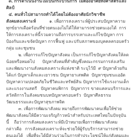
๓. การดำเนินงานไม่เป็นกระบวนการ ไม่ต้องอาศัยทั้งศาสตร์และ
ศิลป์
๔. คนทั่วไปสามารถทำได้โดยไม่ต้องอาศัยนักวิชาชีพ
สังคมสงเคราะห์
๑. เพื่อการสงเคราะห์ผู้ประสบปัญหาความ
ทุกข์ยากเดือดร้อนที่ช่วยตนเองไม่ได้ให้สามารถช่วยตนเองได้ การ
ให้การสงเคราะห์นี้รวมความถึงการบรรเทาและแก้ไขปัญหา การ
ป้องกันและขจัดปัญหา การฟื้นฟู และปรับสภาพของบุคคลครอบครัว
กลุ่ม และชุมชน
๒. เพื่อการแก้ไขปัญหาสังคม เป็นการแก้ไขปัญหาสังคมให้ลด
น้อยหรือหมดไป ปัญหาสังคมที่สำคัญซึ่งคณะกรรมการส่งเสริม
และพัฒนางานสังคมสงเคราะห์แห่งชาติ ระบุไว้มี ๙ ปัญหาด้วยกัน
ได้แก่ ปัญหาเด็กและเยาวชน ปัญหายาเสพติด ปัญหาชุมชนแออัด
ปัญหาความปลอดภัยในชีวิตและทรัพย์สิน ปัญหาการใช้แรงงานเด็ก
และแรงงานสตรี ปัญหาคนพิการ ปัญหาการ ขาดแคลนบริการและ
สวัสดิการในสังคมชนบทปัญหาครอบครัว ปัญหาศีลธรรม
วัฒนธรรมและปัญหาสุขภาพจิต
๓. เพื่อการพัฒนาสังคม หมายถึงการพัฒนาคนเพื่อให้ช่วย
พัฒนาสังคมให้มีความเจริญก้าวหน้าสำหรับประเทศไทยในปัจจุบัน
นี้ ถือว่าการสังคมสงเคราะห์มีเป้าหมายเพื่อการพัฒนาสังคม
กล่าวคือ การสังคมสงเคราะห์จะช่วยให้ผู้รับบริการสามารถช่วย
ตนเองได้ เพื่อที่จะได้มีส่วนร่วมในการทำประโยชน์ให้แก่สังคมและ