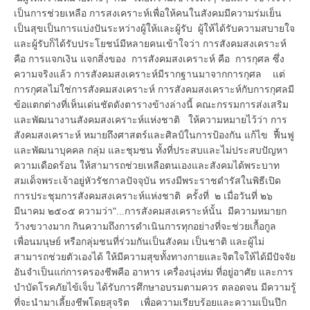
เป็นการช่วยเหลือ การสงเคราะห์เพื่อให้คนในสังคมมีความร่มเย็น
เป็นสุขเป็นการแบ่งปันระหว่างผู้ให้และผู้รับ ผู้ให้ได้รับความสบายใจ
และผู้รับก็ได้รับประโยชน์มีหลายคนเข้าใจว่า การสังคมสงเคราะห์
คือ การแจกเงิน แจกสิ่งของ การสังคมสงเคราะห์ คือ การกุศล ซึ่ง
ความจริงแล้ว การสังคมสงเคราะห์มีรากฐานมาจากการกุศล แต่
การกุศลไม่ใช่การสังคมสงเคราะห์ การสังคมสงเคราะห์กับการกุศลมี
ข้อแตกต่างที่เห็นเด่นชัดดังตารางข้างล่างนี้ คณะกรรมการส่งเสริม
และพัฒนางานสังคมสงเคราะห์แห่งชาติ ให้ความหมายไว้ว่า การ
สังคมสงเคราะห์ หมายถึงศาสตร์และศิลป์ในการป้องกัน แก้ไข ฟื้นฟู
และพัฒนาบุคคล กลุ่ม และชุมชน ทั้งที่ประสบและไม่ประสบปัญหา
ความเดือดร้อน ให้สามารถช่วยเหลือตนเองและสังคมได้พระบาท
สมเด็จพระเจ้าอยู่หัวรัชกาลปัจจุบัน ทรงมีพระราชดำรัสในพิธีเปิด
การประชุมการสังคมสงเคราะห์แห่งชาติ ครั้งที่ ๒ เมื่อวันที่ ๒๖
มีนาคม ๒๕๐๕ ความว่า"...การสังคมสงเคราะห์นั้น มีความหมายก
ว้างขวางมาก กินความถึงการดำเนินการทุกอย่างที่จะช่วยเกื้อกูล
เพื่อนมนุษย์ หรือกลุ่มชนที่ร่วมกันเป็นสังคม เป็นชาติ และผู้ไม่
สามารถช่วยตัวเองได้ ให้มีความสุขทั้งทางกายและจิตใจให้ได้มีปัจจัย
อันจำเป็นแก่การครองชีพคือ อาหาร เครื่องนุ่งห่ม ที่อยู่อาศัย และการ
บำบัดโรคภัยไข้เจ็บ ได้รับการศึกษาอบรมตามควร ตลอดจน มีความรู้
ที่จะนำมาเลี้ยงชีพโดยสุจริต เพื่อความเรียบร้อยและความเป็นปึก