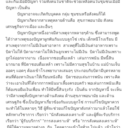
และกันเมื่อมีปัญหา รวมทั้งคนในชาติจะช่วยเหลือคนในชุมชนเมื่อมี
ปัญหา เป็นต้น
ปัญหาอาจจะเกิดกับบุคคล กลุ่ม ชุมชนหรือสังคมก็ได้
ปัญหาเกิดจากสาเหตุหลายด้านคือ สุขภาพอนามัย สังคม
เศรษฐกิจการเมือง และอื่นๆ
ปัญหาปัญหาหนึ่งอาจมีสาเหตุจากหลายๆด้าน ซึ่งสามารถพูด
ได้ว่าสาเหตุของปัญหาผูกพันกันแบบลูกโซ่ เช่น เด็กหนีโรงเรียน มี
สาเหตุจากการไม่มีเงินค่าอาหาร สาเหตุที่ไม่มีเงินค่าอาหารเพราะ
บิดาไม่ให้ บิดามารดาไม่ให้เงินลูกเพราะไม่มีเงิน บิดาไม่มีเงินเพราะ
ถูกไล่ออกจากงาน เนื่องจากชอบดื่มเหล้า เล่นการพนัน มีหนี้สิน
มากมาย ที่บิดาชอบดื่มเหล้า เพราะไม่มีความสุขในบ้าน แม่บ้านเจ็บ
ออดๆ แอดๆ ต้องเข้าโรงพยาบาลเสมอๆ ประกอบกับบิดามีบุตรหลาย
คนที่ต้องหาเงินมาให้เรียนหนังสือ บิดาชอบเล่นการพนัน เพราะคิด
ว่าจะเอาเงินที่ได้จากการพนันมาเลี้ยงครอบครัว พอเล่นการพนันเสีย
ก็ต้องขอยืมเงินเพื่อน ทำให้มีหนี้สินรุงรัง เป็นต้น จากปัญหานี้ จะเห็น
ว่ามีสาเหตุทั้งปัญหาทางด้านสังคม ด้านสุขภาพอนามัย และด้าน
เศรษฐกิจ ซึ่งเป็นปัญหาเกี่ยวข้องกันแบบลูกโซ่ การแก้ไขปัญหาควร
จะทำได้ในหลายๆ วิธี ผู้ที่จะช่วยแก้ไขปัญหาดังกล่าวมาแล้วโดยใช้
หลักทางวิชาการ เรียกว่า "นักสังคมสงเคราะห์" และผู้ที่จะรับบริการ
เรียกว่า "ผู้รับบริการ" "การสงเคราะห์" หรือ "การสังคมสงเคราะห์"
มีผู้ให้ความหมายต่างๆ กัน โดยความเข้าใจทั่วๆ ไปแล้ว เข้าใจว่า