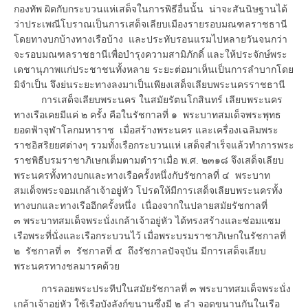
กองทัพ ผิดกับกระบวนแห่เสด็จในการพิธีอื่นนั้น น่าจะสันนิษฐานได้
ว่าประเพณีโบราณเป็นการเสด็จเลียบเมืองรายรอบมณฑลราชธานี
โดยทางบกบ้างทางเรือบ้าง และประทับรอนแรมไปหลายวันจนกว่า
จะรอบมณฑลราชธานีเพื่อบำรุงความสามิภักดิ์ และให้ประจักษ์พระ
เดชานุภาพแก่ประชาชนทั้งหลาย ระยะต่อมาเห็นเป็นการลำบากโดย
มิจำเป็น จึงย่นระยะทางลงมาเป็นเพียงเสด็จเลียบพระนครราชธานี
การเสด็จเลียบพระนคร ในสมัยรัตนโกสินทร์ เลียบพระนคร
ทางเรือเคยมีแค่ ๒ ครั้ง คือในรัชกาลที่ ๑ พระบาทสมเด็จพระพุทธ
ยอดฟ้าจุฬาโลกมหาราช เมื่อสร้างพระนคร และเครื่องเฉลิมพระ
ราชอิสริยยศต่างๆ รวมทั้งเรือกระบวนแห่ เสด็จสำเร็จแล้วทำการพระ
ราชพิธีบรมราชาภิเษกเต็มตามตำราเมื่อ พ.ศ. ๒๓๑๘ จึงเสด็จเลียบ
พระนครทั้งทางบกและทางเรือครั้งหนึ่งกับรัชกาลที่ ๔ พระบาท
สมเด็จพระจอมเกล้าเจ้าอยู่หัว โปรดให้มีการเสด็จเลียบพระนครทั้ง
ทางบกและทางเรืออีกครั้งหนึ่ง เนื่องจากในปลายสมัยรัชกาลที่
๓ พระบาทสมเด็จพระนั่งเกล้าเจ้าอยู่หัว ได้ทรงสร้างและซ่อมแซม
เรือพระที่นั่งและเรือกระบวนไว้ เมื่อพระบรมราชาภิเษกในรัชกาลที่
๒ รัชกาลที่ ๓ รัชกาลที่ ๕ ถึงรัชกาลปัจจุบัน มีการเสด็จเลียบ
พระนครทางชลมารคด้วย
การลอยพระประทีปในสมัยรัชกาลที่ ๓ พระบาทสมเด็จพระนั่ง
เกล้าเจ้าอยู่หัว ใช้เรือบังลังก์ขนานซึ่งมี ๒ ลำ จอดขนานกันในเรือ