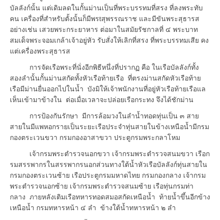
บัลลังก์นั้น แต่เดิมลดในกั้นม่านเป็นที่พระบรรทมที่สรง ที่ลงพระทับ
คน เครื่องที่สำหรับตั้งนั้นก็มีพรtสุพรรณราช และมีขันพระสุธารส
อย่างเช่น เสวยพระกระยาหาร ต่อมาในสมัยรัชกาลที่ ๔ พระบาท
สมเด็จพระจอมเกล้าเจ้าอยู่หัว รับสั่งให้เลิกที่สรง ที่พระบรรทมเสีย คง
แต่เครื่องพระสุธารส
การจัดเรือพระที่นั่งอีกพิธีหนึ่งที่ปรากฏ คือ ในเรือบัลลังก์ทั้ง
สองลำนั้นกั้นม่านสกัดทั้งหัวเรือท้ายเรือ ที่ตรงม่านสกัดหัวเรือท้าย
เรือมีม่านยื่นออกไปในน้ำ บังมิให้เจ้าพนักงานที่อยู่หัวเรือท้ายเรือแล
เห็นเข้ามาข้างใน ต่อเมื่อเวลาจะปล่อยเรือกระทง จึงได้ชักม่าน
การป้องกันรักษา มีการล้อมวงในลำน้ำทอดทุ่นเป็น ๓ สาย
สายในมีแพหอกรายเป็นระยะเรือประจำทุ่นสายในข้างเหนือน้ำมีกรม
กองตระเวนขวา กรมกองอาสาขวา ประตูกรมพระกลาโหม
เจ้ากรมพระตำรวจนอกขวา เจ้ากรมพระตำรวจสนมขวา เรือก
รมสรรพากรในสรรพากรนอกส่วนทางใต้น้ำหัวเรือบัลลังก์ทุ่นสายใน
กรมกองตระเวนซ้าย เรือประตูกรมมหาดไทย กรมกองกลาง เจ้ากรม
พระตำรวจนอกซ้าย เจ้ากรมพระตำรวจสนมซ้าย เรือทุ่นกรมท่า
กลาง ภายหลังเติมเรือทหารทอดสมอสกัดเหนือน้ำ ท้ายน้ำขึ้นอีกข้าง
เหนือน้ำ กรมทหารหน้า ๔ ลำ ข้างใต้น้ำทหารหน้า ๒ ลำ