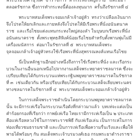
ตลอดรัชกาล ซึ่งการทำกระทงนี้ต้องลงทุนมาก ครั้นถึงรัชกาลที่ ๔
พระบาทสมเด็จพระจอมเกล้าเจ้าอยู่หัว ทรงว่าเปลืองเงินมาก
จึงโปรดให้ยกเลิกและภายหลังจึงโปรดให้มีเรือพระที่นั่งอนันตนาค
ราช และเรือไชยแต่งแทนกระทงใหญ่สองลำ ในบุษบกเรือพระที่นั่ง
อนันตนาคราช ตั้งพระพุทธสิหิงค์น้อยเรือไชยสำหรับตั้งพานพุ่มไม่มี
เครื่องมนัสการ ต่อมาในรัชกาลที่ ๕ พระบาทสมเด็จพระ
จุลจอมเกล้าเจ้าอยู่หัวทรงใช้เรือพระที่นั่งสุพรรณหงส์แทนเรือไชย
นี่เป็นหลักฐานอีกอย่างหนึ่งถึงการใช้เรือพระที่นั่ง และเรือกระ
บวนในงานอื่นนอกเหนือไปจากงานเสด็จพระหยาตราชลมารค ซึ่งจะ
เปรียบเทียบได้กับกระบวนแห่พระกฐินพยุหยาตราชลมารคในรัชกาล
ที่ ๓ เช่นเดียวกัน หรือเปรียบเทียบได้กับกระบวนเสด็จเลียบพระนคร
ทางชลมารคในรัชกาลที่ ๔ พระบาทสมเด็จพระจอมเกล้าเจ้าอยู่หัว
ในการเสด็จพระราชดำเนินโดยกระบวนพยุหยาตราชลมารค
นั้น จะมีการเห่เรือในกระบวนเรือดังที่กล่าวมาแล้ว บทเห่จะแต่งเป็น
คำร้อยกรองที่เรียกว่า กาพย์เห่เรือ ไทยเรามีการเห่เรือเป็น ๒ ประเภท
คือแห่เรือหลวงใช้ในการพระราชพิธี กับเห่เรือเล่น เป็นการเห่ในการ
ท่องเที่ยวชมธรรมชาติ และเป็นการเห่เรือเพื่อความรื่นเริงและเพื่อให้
พายได้พร้อมๆ กัน สมเด็จพระเจ้าบรมวงศ์เธอ กรมพระยาดำรงราชา