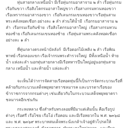
ทุ่นสายกลางเหนือน้ำ มีเรือทุ่นกรมอาสาจาม ๒ ลำ เรือทุ่นกรม
เรือกันขวา เรือสิงโตกรมอาสาใหญ่ขวา เรือสางกรมทวนทองขวา
เรือเหรากรมอาสารองขวา เรือกิเลนกรมเขนทองขวาเรือทุ่นสาม
พระคลังทอดเชือก อย่างละ ๑ ลำ ส่วนใต้น้ำมี เรือกรมอาสาจาม ๒
ลำ เรือกรมเรือกันซ้าย เรือสิงโตกรมอาสาใหญ่ เรือสางกรมทวน
ทองซ้าย เรือกิเลนกรมเขนทองซ้าย เรือทุ่นสามพระคลังทอดเชือก
อย่างละ ๑ ลำ
ที่ทุ่นกลางตรงหน้าบัลลังก์ มีเรือดอกไม้เพลิง ๒ ลำ เรือพิณ
พาทย์ เรือกลองแขก เรือเจ้ากรมพระตำรวจใหญ่ มีทั้งเหนือน้ำ ท้าย
น้ำ แห่งละลำ นอกทุ่นสายกลางมีเรือทหารปืนใหญ่อยู่นอกทุ่นสาย
กลาง เหนือน้ำ และท้ายน้ำ แห่งละลำ
จะเห็นได้ว่าการจัดสายเรือทอดทุ่นนี้ก็เป็นการจัดกระบวนเรือที่
คล้ายกับกระบวนเสด็จพยุหยาตราชลมารค และบรรดาเรือของ
ข้าราชการจากกรมต่างๆ เช่นเดียวกับในกระบวนเสด็จพยุหยาตรา
ชลมารคอีกเช่นกัน
กระทงหลวง ซึ่งสำหรับทรงลอยที่มีมาแต่เดิมนั้น คือเรือรูป
ต่างๆ เรือศรี เรือไชย เรือโอ่ เรือคอน และมีเรือหยวกใน พ.ศ. ๒๓๖๘
และ พ.ศ. ๒๓๖๙ พระบาทสมเด็จพระนั่งเกล้าเจ้าอยู่หัวโปรดให้
พระบรมวงศานุวงศ์ ข้าราชการ ทำกระทงใหญ่ถวาย และมีมา