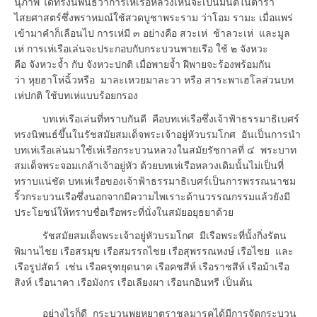
นุภาพ ได้ทรงนิพนธ์ว่าการเห่เรือหลวงเห็นจะเป็นมนต์ในตำรา
ไสยศาสตร์ซึ่งพราหมณ์ใช้สวดบูชาพระราม ว่าโอม รามะ เมื่อแพร่
เข้ามาคำก็เลือนไป การเห่มี ๓ อย่างคือ สวะเห่ ช้าลวะเห่ และมูล
เห่ การเห่เรือเล่นจะประกอบกับกระบวนพายเรือ ใช้ ๒ จังหวะ
คือ จังหวะจ้ำ กับ จังหวะปกติ เมื่อพายจ้ำ ฝีพายจะร้องพร้อมกัน
ว่า หุยฮาโห่ฉิ้วหรือ มาละเหวยมาละวา หรือ สาระพาเฮโลส่วนบท
เห่ปกติ ใช้บทเห่แบบร้อยกรอง
บทเห่เรือเล่นที่ทราบกันดี คือบทเห่เรือซึ่งเจ้าฟ้าธรรมาธิเบศร์
ทรงนิพนธ์ขึ้นในรัชสมัยสมเด็จพระเจ้าอยู่หัวบรมโกศ อันเป็นการนำ
บทเห่เรือเล่นมาใช้เห่เรือกระบวนหลวงในสมัยรัชกาลที่ ๔ พระบาท
สมเด็จพระจอมเกล้าเจ้าอยู่หัว ด้วยบทเห่เรือหลวงเดิมนั้นไม่เป็นที่
ทราบแน่ชัด บทเห่เรือของเจ้าฟ้าธรรมาธิเบศร์เป็นการพรรณนาชม
ริ้วกระบวนเรือซึ่งนอกจากมีความไพเราะด้านวรรณกรรมแล้วยังมี
ประโยชน์ให้ทราบชื่อเรือพระที่นั่งในสมัยอยุธยาด้วย
รัชสมัยสมเด็จพระเจ้าอยู่หัวบรมโกศ มีเรือพระที่นั้งกิ่งรัตน
พิมานไชย เรือสรมุข เรือสมรรถไชย เรือสุพรรณหงษ์ เรือไชย และ
เรือรูปสัตว์ เช่น เรือครุฑยุดนาค เรือคชสีห์ เรือราชสีห์ เรือม้าเรือ
สิงห์ เรือนาคา เรือมังกร เรือเลียงผา เรือนกอินทรี เป็นต้น
อย่างไรก็ดี กระบวนพยุหยาตราชลมารคได้มีการจัดกระบวน