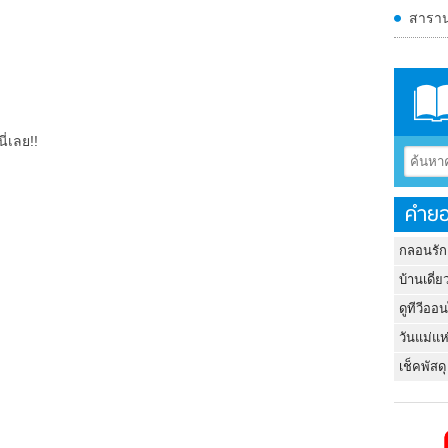
สาราน
ี่เลย!!
คำยอ
กลอนรัก
บ้านเดี่ย
ดูทีวีออ
วันแม่แห
เช็คพัสดุ