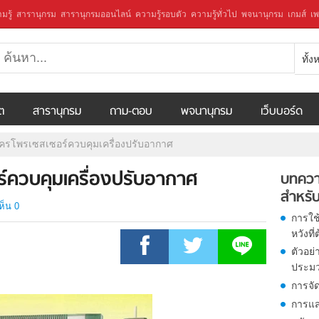
มรู้
สารานุกรม
สารานุกรมออนไลน์
ความรู้รอบตัว
ความรู้ทั่วไป
พจนานุกรม
เกมส์
เพ
ทั้
ีต
สารานุกรม
ถาม-ตอบ
พจนานุกรม
เว็บบอร์ด
ครโพรเซสเซอร์ควบคุมเครื่องปรับอากาศ
ร์ควบคุมเครื่องปรับอากาศ
บทควา
สำหรับ
ห็น 0
การใช
หวังท
ตัวอย
ประม
การจั
การแส