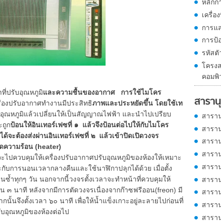
หลักกา
เครื่อ
การแส
การป้
รหัสต
โครงส
คอมพิ
่ปรับอุณหภูมิ
และความชื้นของอากาศ การใช้ไมโคร
สารานุ
ื่องปรับอากาศทำงานมีประสิทธิ
ภาพและประหยัดขึ้น โดยใช้เท
สอุณหภูมิแล้วเปลี่ยนให้เป็นสัญญาณไฟฟ้า และนำไปเปรียบ
สาราน
ะถูก
ป้อนให้อินเทอร์เฟซที่ ๑ แล้วจึงป้อนต่อไปให้กับไมโคร
สาราน
้จะต้องส่งผ่านอินเทอร์เฟซที่ ๒ แล้วเข้าปิดเปิดวงจร
สาราน
ดความร้อน (heater)
สาราน
ควบคุมให้เครื่องปรับอากาศปรับอุณหภูมิของห้องให้เหมาะ
สาราน
ับการนอนเวลากลางคืนและใช้นาฬิกาปลุกได้ด้วย เมื่อตั้ง
านซ้ำทุกๆ วัน นอกจากนี้วงจรตั้งเวลาจะทำหน้าที่ควบคุมให้
สาราน
น ๓ นาที หลังจากมีการตัดวงจรเนื่องจากก๊าซฟรีออน(freon) มี
สาราน
นั้นจึงตั้งเวลา ๖๐ นาที เพื่อให้น้ำแข็งเกาะอยู่ละลายไปก่อนที่
สาราน
รับอุณหภูมิของห้องต่อไป
สาราน