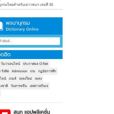
ุกรมไทยสำหรับเยาวชนฯ เล่มที่ 30
พจนานุกรม
Dictionary Online
ดฮิต
 วันวาเลนไทน์
ประกาศผล O-Net
ว รังสิต
Admission
เกม
กฏอัยการศึก
นไลน์
เกมส์
เพลงใหม่
เพลง
่งชาติ
วันสารทจีน
เทศกาลกินเจ
สนุก แอปพลิเคชั่น