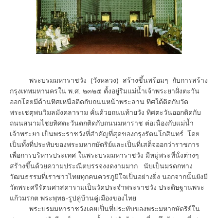
พระบรมมหาราชวัง (วังหลวง) สร้างขึ้นพร้อมๆ กับการสร้าง
กรุงเทพมหานครใน พ.ศ. ๒๓๒๕ ตั้งอยู่ริมแม่น้ำเจ้าพระยาฝั่งตะวัน
ออกโดยมีด้านทิศเหนือติดกับถนนหน้าพระลาน ทิศใต้ติดกับวัด
พระเชตุพนวิมลมังคลาราม คั่นด้วยถนนท้ายวัง ทิศตะวันออกติดกับ
ถนนสนามไชยทิศตะวันตกติดกับถนนมหาราช ต่อเนื่องกับแม่น้ำ
เจ้าพระยา เป็นพระราชวังที่สำคัญที่สุดของกรุงรัตนโกสินทร์ โดย
เป็นทั้งที่ประทับของพระมหากษัตริย์และเป็นที่เสด็จออกว่าราชการ
เพื่อการบริหารประเทศ ในพระบรมมหาราชวัง มีหมู่พระที่นั่งต่างๆ
สร้างขึ้นด้วยความประณีตบรรจงงดงามมาก นับเป็นมรดกทาง
วัฒนธรรมที่เราชาวไทยทุกคนควรภูมิใจเป็นอย่างยิ่ง นอกจากนั้นยังมี
วัดพระศรีรัตนศาสดารามเป็นวัดประจำพระราชวัง ประดิษฐานพระ
แก้วมรกต พระพุทธ-รูปคู่บ้านคู่เมืองของไทย
พระบรมมหาราชวังเคยเป็นที่ประทับของพระมหากษัตริย์ใน