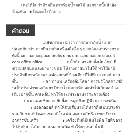
เคยได้ยินว่าห้ามกินยาพร้อมน้ำผลไม้ นอกจากนี้แล้วยัง
ห้ามกินยาพร้อมอะไรอีกบ้าง
คำตอบ
เภสัชกรแนะนำว่า การกินยากับน้ำเปล่า
ปลอดภัยกว่า หากกินยากับเครื่องดื่มอื่นๆ อาจส่งผลกับร่างกาย
ดังนี้ xml namespace prefix o ns urn schemas-microsoft-
com office office r น้ำส้ม อาจยับยั้งเอ็นไซม์ ที่
ช่วยเปลี่ยนแปลงยาบางชนิด ให้ร่างกายนำไปใช้ ทำให้ยามี
ประสิทธิภาพน้อยลง แต่ออกฤทธิ์ข้างเคียงที่ไม่พึงประสงค์ มาก
ขึ้น r ชา กาแฟ เครื่องดื่มโคล่า การบริโภคคาเฟอี
นเป็นประจำขณะกินยารักษาโรคหอบหืด จะทำให้เกิดผลข้าง
เคียงมากขึ้น คาเฟอีน ทำให้กระเพระอาหารระคายเคือง
r นม แคลเซียม จะยับยั้งการดูดซึมปฏิชีวนะ บางชนิด
r แอลกอฮอล์ ทำให้ตับเสียหายได้หากดื่มเป็นประจำ
ร่วมกับยาแก้ปวดอะเซตามิโนเฟน ลดประสิทธิภาพยารักษา
อาการซึมเศร้า r เครื่องดื่มที่มีเส้นใยพืช ใยพืชอาจ
ไปจับกับบาได้มากมายหลายชนิด ทำให้ยาเหล่านั้นมี