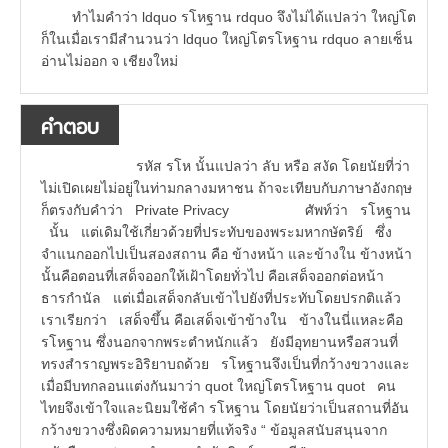
ทำไมคำว่า ldquo รโหฐาน rdquo จึงไม่ได้แปลว่า ใหญ่โต
ก็ในเมื่อเรามีสำนวนว่า ldquo ใหญ่โตรโหฐาน rdquo ลายเซ็น
อ่านไม่ออก จ เชียงใหม่
คำตอบ
รหัส รโห นั้นแปลว่า ลับ หรือ สงัด โดยนัยที่ว่า
ไม่เปิดเผยไม่อยู่ในท่ามกลางมหาชน ถ้าจะเทียบกับภาษาอังกฤษ
ก็ตรงกับคำว่า Private Privacy ศัพท์ว่า รโหฐาน
นั้น แต่เดิมใช้เกี่ยวด้วยที่ประทับของพระมหากษัตริย์ ซึ่ง
จำแนกออกไปเป็นสองสถาน คือ ข้างหน้า และข้างใน ข้างหน้า
นั้นคือตอนที่เสด็จออกให้เฝ้าโดยทั่วไป คือเสด็จออกต่อหน้า
ธารกำนัล แต่เมื่อเสด็จกลับเข้าไปยังที่ประทับโดยปรกติแล้ว
เราเรียกว่า เสด็จขึ้น คือเสด็จเข้าข้างใน ข้างในนี่แหละคือ
รโหฐาน ซึ่งนอกจากพระตำหนักแล้ว ยังมีอุทยานหรือสวนที่
ทรงสำราญพระอิริยาบถด้วย รโหฐานจึงเป็นที่กว้างขวางและ
เมื่อมีบทกลอนแต่งกันมาว่า quot ใหญ่โตรโหฐาน quot คน
ไทยจึงเข้าใจและนิยมใช้คำ รโหฐาน โดยนัยว่าเป็นสถานที่อัน
กว้างขวางซึ่งผิดความหมายที่แท้จริง “ ข้อมูลสนับสนุนจาก