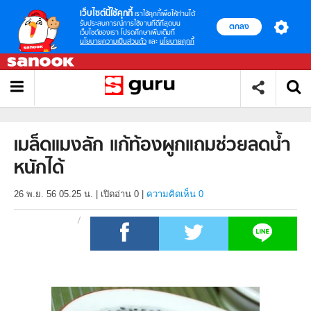
เว็บไซต์นี้ใช้คุกกี้
เราใช้คุกกี้เพื่อให้ท่านได้
รับประสบการณ์การใช้งานที่ดีที่สุดบน
ตกลง
เว็บไซต์ของเรา โปรดศึกษาเพิ่มเติมที่
นโยบายความเป็นส่วนตัว
และ
นโยบายคุกกี้
เมล็ดแมงลัก แก้ท้องผูกแถมช่วยลดน้ำ
หนักได้
26 พ.ย. 56 05.25 น.
|
เปิดอ่าน
0
|
ความคิดเห็น 0