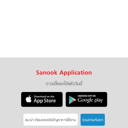
Sanook Application
ดาวน์โหลดได้แล้ววันนี้
แนะนำ-ติชมเเละแจ้งปัญหาการใช้งาน
ร่วมงานกับเรา