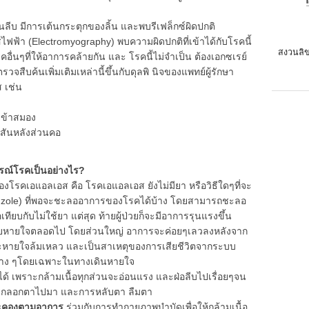
้นลีบ มีการเต้นกระตุกของลิ้น และพบรีเฟล็กซ์ผิดปกติ
ฟ้า (Electromyography) พบความผิดปกติที่เข้าได้กับโรคนี้
สงวนลิข
ื่นๆที่ให้อาการคล้ายกัน และ โรคนี้ไม่จำเป็น ต้องเอกซเรย์
จสืบค้นเพิ่มเติมเหล่านี้ขึ้นกับดุลพิ นิจของแพทย์ผู้รักษา
 เช่น
เข้าสมอง
สันหลังส่วนคอ
รณ์โรคเป็นอย่างไร?
คเอแอลเอส คือ โรคเอแอลเอส ยังไม่มียา หรือวิธีใดๆที่จะ
(Riluzole) ที่พอจะชะลออาการของโรคได้บ้าง โดยสามารถชะลอ
ียบกับไม่ใช้ยา แต่สุด ท้ายผู้ป่วยก็จะมีอาการรุนแรงขึ้น
ช่วยหายใจตลอดไป โดยส่วนใหญ่ อาการจะค่อยๆเลวลงหลังจาก
าวะหายใจล้มเหลว และเป็นสาเหตุของการเสียชีวิตจากระบบ
่าง ๆโดยเฉพาะในทางเดินหายใจ
หวได้ เพราะกล้ามเนื้อทุกส่วนจะอ่อนแรง และฝ่อลีบไปเรื่อยๆจน
 การกลอกตาไปมา และการหลับตา ลืมตา
ประคองตามอาการ
ร่วมกับการทำกายภาพบำบัดเพื่อให้กล้ามเนื้อ