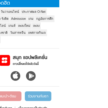
ดฮิต
 วันวาเลนไทน์
ประกาศผล O-Net
ว รังสิต
Admission
เกม
กฏอัยการศึก
นไลน์
เกมส์
เพลงใหม่
เพลง
่งชาติ
วันสารทจีน
เทศกาลกินเจ
สนุก แอปพลิเคชั่น
ดาวน์โหลดได้แล้ววันนี้
แนะนำ-ติชม
ร่วมงานกับเรา