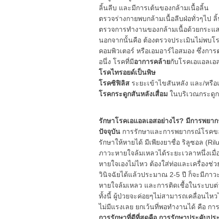
ลิ้นลีบ และมีการเต้นของกล้ามเนื้อลิ้น
ตรวจร่างกายพบกล้ามเนื้อลีบฝ่อทั่วๆไป ลิ
ตรวจการทำงานของกล้ามเนื้อด้วยกระแสไฟ
นอกจากนั้นคือ ต้องตรวจประเมินไม่พบโรคอ
คอมพิวเตอร์ หรือเอมอาร์ไอสมอง ซึ่งการตรว
อนึ่ง โรคที่มี
อาการคล้าย
กับโรคเอแอลเอส
โรคไทรอยด์เป็นพิษ
โรคซิฟิลิส
ระยะเข้าไขสันหลัง และ/หรือ
โรคกระดูกสันหลังเสื่อม
ในบริเวณกระดูก
รักษาโรคเอแอลเอสอย่างไร? มีการพยาก
ปัจจุบัน
การรักษาและการพยากรณ์โรคของโร
รักษาให้หายได้ มีเพียงยาชื่อ ริลูซอล 
ภาวะหายใจล้มเหลวได้ระยะเวลาหนึ่งเมื่อเท
หายใจเองไม่ไหว ต้องใส่ท่อและเครื่อง
วินิจฉัยได้แล้วประมาณ 2-5 ปี ก็จะมีภ
หายใจล้มเหลว และการติดเชื้อในระบบต
ทั้งนี้ ผู้ป่วยจะค่อยๆไม่สามารถเคลื่อนไ
ไม่มีแรงเลย ยกเว้นที่พอทำงานได้ คือ
การรักษาที่ดีที่สุดคือ การรักษาประคับ