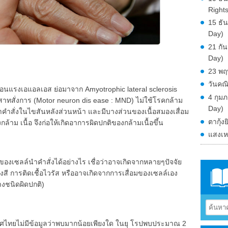
Right
15 ธั
Day)
21 กั
Day)
23 พฤ
วันคณ
่อนแรงเอแอลเอส ย่อมาจาก Amyotrophic lateral sclerosis
4 กุม
สาทสั่งการ (Motor neuron dis ease : MND) ไม่ใช้โรคกล้าม
Day)
คำสั่งในไขสันหลังส่วนหน้า และมีบางส่วนของเนื้อสมองเสื่อม
ตากุ้งย
าม เนื้อ จึงก่อให้เกิดอาการผิดปกติของกล้ามเนื้อขึ้น
แสงเห
อมของเซลล์นำคำสั่งได้อย่างไร เชื่อว่าอาจเกิดจากหลายๆปัจจัย
สี การติดเชื้อไวรัส หรืออาจเกิดจากการเสื่อมของเซลล์เอง
างชนิดผิดปกติ)
ศไทยไม่มีข้อมูลว่าพบมากน้อยเพียงใด ในยุ โรปพบประมาณ 2