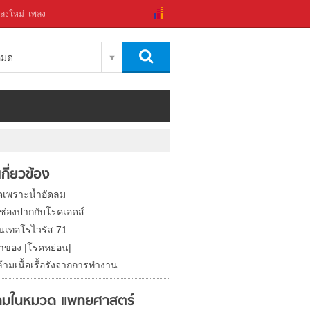
ลงใหม่
เพลง
งหมด
่เกี่ยวข้อง
ตเพราะน้ำอัดลม
ช่องปากกับโรคเอดส์
อนเทอโรไวรัส 71
ลาของ |โรคหย่อน|
้ามเนื้อเรื้อรังจากการทำงาน
มในหมวด แพทยศาสตร์