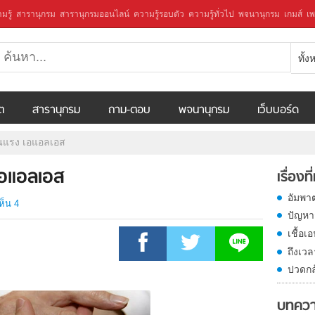
มรู้
สารานุกรม
สารานุกรมออนไลน์
ความรู้รอบตัว
ความรู้ทั่วไป
พจนานุกรม
เกมส์
เพ
ทั้
ีต
สารานุกรม
ถาม-ตอบ
พจนานุกรม
เว็บบอร์ด
อนแรง เอแอลเอส
เอแอลเอส
เรื่องที
อัมพา
ห็น 4
ปัญหา
เชื้อเ
ถึงเว
ปวดกล
บทควา