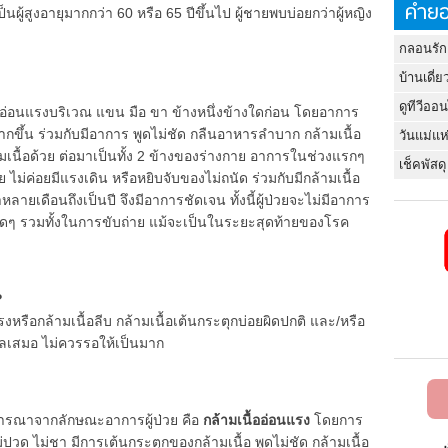
คำยอ
้สูงอายุมากกว่า 60 หรือ 65 ปีขึ้นไป ผู้ชายพบบ่อยกว่าผู้หญิง
กลอนรัก
บ้านเดี่ย
ดูทีวีออ
ออ่อนแรงบริเวณ แขน มือ ขา ข้างหนึ่งข้างใดก่อน โดยอาการ
กขึ้น ร่วมกับมีอาการ พูดไม่ชัด กลืนอาหารลำบาก กล้ามเนื้อ
วันแม่แห
เนื้อด้วย ต่อมาเป็นทั้ง 2 ข้างของร่างกาย อาการในช่วงแรกๆ
เช็คพัสดุ
ย ไม่ค่อยมีแรงเดิน หรือหยิบจับของไม่ถนัด ร่วมกับมีกล้ามเนื้อ
ยเดือนถึงเป็นปี จึงมีอาการชัดเจน ทั้งนี้ผู้ป่วยจะไม่มีอาการ
วใดๆ รวมทั้งในการขับถ่าย แม้จะเป็นในระยะสุดท้ายของโรค
?
แรงหรือกล้ามเนื้อลีบ กล้ามเนื้อเต้นกระตุกบ่อยผิดปกติ และ/หรือ
เสมอ ไม่ควรรอให้เป็นมาก
จารณาจากลักษณะอาการผู้ป่วย คือ
กล้ามเนื้ออ่อนแรง
โดยการ
่ปวด ไม่ชา มีการเต้นกระตุกของกล้ามเนื้อ พูดไม่ชัด กล้ามเนื้อ