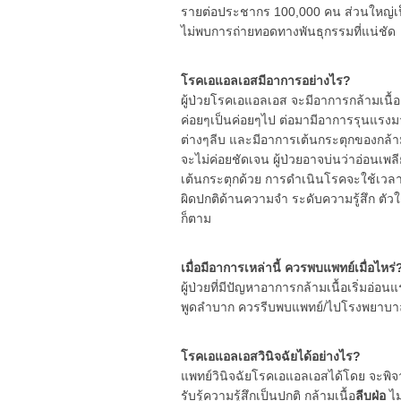
รายต่อประชากร 100,000 คน ส่วนใหญ่เป็นผู
ไม่พบการถ่ายทอดทางพันธุกรรมที่แน่ชัด
โรคเอแอลเอสมีอาการอย่างไร?
ผู้ป่วยโรคเอแอลเอส จะมีอาการกล้ามเนื้
ค่อยๆเป็นค่อยๆไป ต่อมามีอาการรุนแรงมา
ต่างๆลีบ และมีอาการเต้นกระตุกของกล้าม
จะไม่ค่อยชัดเจน ผู้ป่วยอาจบ่นว่าอ่อนเพลี
เต้นกระตุกด้วย การดำเนินโรคจะใช้เวลาหลา
ผิดปกติด้านความจำ ระดับความรู้สึก ตั
ก็ตาม
เมื่อมีอาการเหล่านี้ ควรพบแพทย์เมื่อไหร่
ผู้ป่วยที่มีปัญหาอาการกล้ามเนื้อเริ่มอ่อน
พูดลำบาก ควรรีบพบแพทย์/ไปโรงพยาบาล
โรคเอแอลเอสวินิจฉัยได้อย่างไร?
แพทย์วินิจฉัยโรคเอแอลเอสได้โดย จะพิ
รับรู้ความรู้สึกเป็นปกติ กล้ามเนื้อ
ลีบฝ่อ
ไม