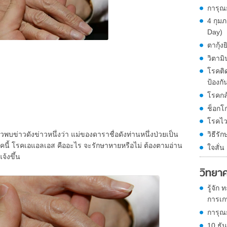
การุณ
4 กุม
Day)
ตากุ้งย
วิตามิ
โรคติด
ป้องกัน
โรคกล
ช็อกโ
โรคไว
วิธีรั
พบข่าวดังข่าวหนึ่งว่า แม่ของดาราชื่อดังท่านหนึ่งป่วยเป็น
นี้ โรคเอแอลเอส คืออะไร จะรักษาหายหรือไม่ ต้องตามอ่าน
ใจสั่
จ้งขึ้น
วิทยา
รู้จัก
การเกษ
การุณ
10 ธั