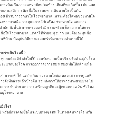
การป้องกันภาวะแทรกซ้อน/ผลข้าง เคียงที่จะเกิดขึ้น เช่น แผล
จะส่งผลถึงการติดเชื้อในระบบทางเดินหายใจ เป็นต้น
้องเข้ารับการรักษาในโรงพยาบาล เพราะต้องใส่ท่อช่วยหายใจ
โรงพยาบาลคือ การดูแลการใช้เครื่อง ช่วยหายใจ และการ
บำบัด ดังนั้นถ้าทางครอบครัวมีความพร้อม ก็สามารถให้การ
เชื้อในโรงพยาบาล แต่ค่าใช้จ่ายจะสูงมาก และต้องลงทุนซื้อ
นที่บ้าน ปัจจุบันก็มีบางครอบครัวที่สามารถทำแบบนี้ได้
าบว่าเป็นโรคนี้?
สุด ทุกคนต้องมีกำลังใจที่ดี ยอมรับความเป็นจริง ปรับตัวอยู่กับโรค
ระยะแรกของโรค การออกกำลังกายสม่ำเสมอเพื่อให้กล้ามเนื้อ
รกสามารถทำได้ แต่ถ้าเกิดภาวะหายใจล้มเหลวแล้ว การดูแลที่
างดังที่กล่าวแล้วข้างต้น รวมทั้งการให้อาหารทางสายยาง ไม่
ูแลการขับถ่าย และการเตรียมญาติและผู้ดูแลตลอด 24 ชั่วโมง
่าอยู่โรงพยาบาล
เมื่อไร?
ีไข้ หรือมีการติดเชื้อในระบบต่างๆ เช่น ในทางเดินหายใจ หรือ