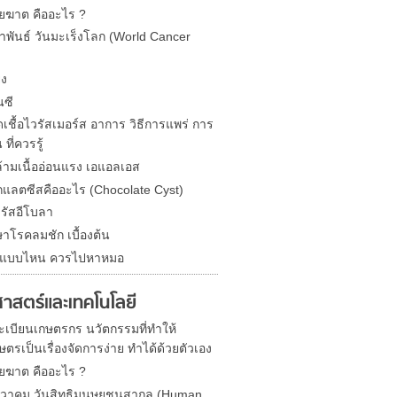
ยฆาต คืออะไร ?
ภาพันธ์ วันมะเร็งโลก (World Cancer
ิง
นซี
เชื้อไวรัสเมอร์ส อาการ วิธีการแพร่ การ
 ที่ควรรู้
้ามเนื้ออ่อนแรง เอแอลเอส
กแลตซีสคืออะไร (Chocolate Cyst)
รัสอีโบลา
กษาโรคลมชัก เบื้องต้น
น แบบไหน ควรไปหาหมอ
ศาสตร์และเทคโนโลยี
 ทะเบียนเกษตรกร นวัตกรรมที่ทำให้
ตรเป็นเรื่องจัดการง่าย ทำได้ด้วยตัวเอง
ยฆาต คืออะไร ?
นวาคม วันสิทธิมนุษยชนสากล (Human