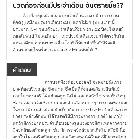
ปวดท้องก่อนมีประจำเดือน อันตรายมั้ย??
คือ เกือบทุกเดือนก่อนประจำเดือนจะมา มีอาการปวด
ท้อง(((เหมือนประจำเดือนจะมา แต่ก็ไม่มา)))เป็นแบบนี้
ประมาณ 3-4 วันแล้วประจำเดือนถึงมา อายุ 22 ปีค่ะไม่เคยมี
เพศสัมพันธ์ ไม่เคยกินยา และประจำเดือนจะมาไม่ตรงกันใน
แต่ละเดือน ส่วนมากจะเลื่อนไปทำให้มาช้าขึ้นยังงีร้จะมี
อันตรายอะไรหรือป่าวคะ ควรไปพบแพทย์มั้ย?
คำตอบ
การปวดท้องน้อยของสตรี จะหมายถึง การ
ปวดท้องบริเวณอุ้งเชิงกราน ซึ่งเป็นที่ตั้งของอวัยวะสืบพันธุ์
ภายในของสตรี ได้แก่ มดลูก รังไข่ และท่อนำไข่ รวมทั้งเยื่อบุ
ช่องท้องส่วนอุ้งเชิงกราน และลำไส้ส่วนล่างๆ การปวดท้องน้อย
ในระยะมีประจำเดือน มักเรียกกันว่า การปวดประจำเดือน การ
ปวดประจำเดือนพบได้ในสตรีที่มีภาวะร่างกายปกติโดยทั่วไป
แต่ถ้ามีการปวดประจำเดือนอย่างรุนแรงอาจมีสาเหตุจากความ
ผิดปกติของตัวมดลูก เช่น มีการหดรัดตัวมากเกินไป หรือมีเนื้อ
งอกในโพรงหรือตัวมดลูก และยังอาจพบได้ในคนที่มีความวิตก