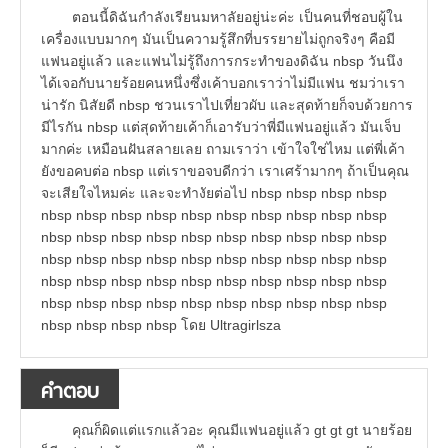
ตอนนี้ดิฉันกำลังเรียนมหาลัยอยู่น่ะค่ะ เป็นคนที่ชอบผู้ใน
เครื่องแบบมากๆ มันเป็นความรู้สึกที่บรรยายไม่ถูกจริงๆ คือมี
แฟนอยู่แล้ว และแฟนไม่รู้ถึงการกระทำของดิฉัน nbsp วันนึง
ได้เจอกับนายร้อยคนหนึ่งซึ่งเค้าบอกเราว่าไม่มีแฟน ชมว่าเรา
น่ารัก นิสัยดี nbsp ชวนเราไปเที่ยวผับ และสุดท้ายก็จบด้วยการ
มีไรกัน nbsp แต่สุดท้ายเค้าก็เอารับว่าพี่มีแฟนอยู่แล้ว มันเจ็บ
มากค่ะ เหมือนฝันสลายเลย ถามเราว่า เข้าใจใช่ไหม แต่พี่เค้า
ยังขอคบต่อ nbsp แต่เราขอจบดีกว่า เราเศร้ามากๆ ถ้าเป็นคุณ
จะเสียใจไหมค่ะ และจะทำงัยต่อไป nbsp nbsp nbsp nbsp
nbsp nbsp nbsp nbsp nbsp nbsp nbsp nbsp nbsp nbsp
nbsp nbsp nbsp nbsp nbsp nbsp nbsp nbsp nbsp nbsp
nbsp nbsp nbsp nbsp nbsp nbsp nbsp nbsp nbsp nbsp
nbsp nbsp nbsp nbsp nbsp nbsp nbsp nbsp nbsp nbsp
nbsp nbsp nbsp nbsp nbsp nbsp nbsp nbsp nbsp nbsp
nbsp nbsp nbsp nbsp โดย Ultragirlsza
คำตอบ
คุณก็ผิดแต่แรกแล้วอะ คุณมีแฟนอยู่แล้ว gt gt gt นายร้อย