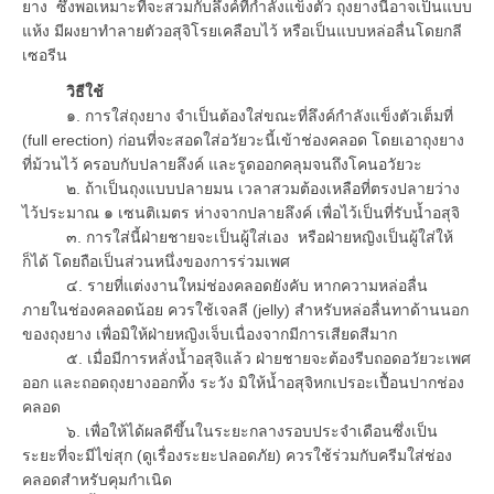
ยาง ซึ่งพอเหมาะที่จะสวมกับลึงค์ที่กำลังแข็งตัว ถุงยางนี้อาจเป็นแบบ
แห้ง มีผงยาทำลายตัวอสุจิโรยเคลือบไว้ หรือเป็นแบบหล่อลื่นโดยกลี
เซอรีน
วิธีใช้
๑. การใส่ถุงยาง จำเป็นต้องใส่ขณะที่ลึงค์กำลังแข็งตัวเต็มที่
(full erection) ก่อนที่จะสอดใส่อวัยวะนี้เข้าช่องคลอด โดยเอาถุงยาง
ที่ม้วนไว้ ครอบกับปลายลึงค์ และรูดออกคลุมจนถึงโคนอวัยวะ
๒. ถ้าเป็นถุงแบบปลายมน เวลาสวมต้องเหลือที่ตรงปลายว่าง
ไว้ประมาณ ๑ เซนติเมตร ห่างจากปลายลึงค์ เพื่อไว้เป็นที่รับน้ำอสุจิ
๓. การใส่นี้ฝ่ายชายจะเป็นผู้ใส่เอง หรือฝ่ายหญิงเป็นผู้ใส่ให้
ก็ได้ โดยถือเป็นส่วนหนึ่งของการร่วมเพศ
๔. รายที่แต่งงานใหม่ช่องคลอดยังคับ หากความหล่อลื่น
ภายในช่องคลอดน้อย ควรใช้เจลลี (jelly) สำหรับหล่อลื่นทาด้านนอก
ของถุงยาง เพื่อมิให้ฝ่ายหญิงเจ็บเนื่องจากมีการเสียดสีมาก
๕. เมื่อมีการหลั่งน้ำอสุจิแล้ว ฝ่ายชายจะต้องรีบถอดอวัยวะเพศ
ออก และถอดถุงยางออกทิ้ง ระวัง มิให้น้ำอสุจิหกเปรอะเปื้อนปากช่อง
คลอด
๖. เพื่อให้ได้ผลดีขึ้นในระยะกลางรอบประจำเดือนซึ่งเป็น
ระยะที่จะมีไข่สุก (ดูเรื่องระยะปลอดภัย) ควรใช้ร่วมกับครีมใส่ช่อง
คลอดสำหรับคุมกำเนิด