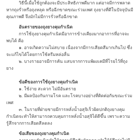
วิธีนี้เมื่อใช้ถูกต้องจะมีประสิทธิภาพดีมาก แต่อาจมีการพลาด
หากถุงรั่วหรือถุงหลุด หรือฉีกขาดขณะร่วมเพศ ถุงยางที่ดีในปัจจุบันมี
คุณภาพดี จึงมักไม่มีการรั่วหรือฉีกขาด
อันตรายของถุงยางคุมกำเนิด
การใช้ถุงยางคุมกำเนิดมีอาการข้างเคียงมากอาการที่อาจจะ
พบได้ คือ
๑. อาจเกิดความไม่สบาย เนื่องจากมีการเสียดสีมากเกินไป ซึ่ง
จะแก้ไขได้โดยการใช้ครีมหล่อลื่น
๒. บางรายอาจมีการคัน แสบจากการแพ้ผงเคมีที่โรยไว้ที่ถุง
ยาง
ข้อดีของการใช้ถุงยางคุมกำเนิด
๑. ใช้ง่าย สะดวก ไม่มีอันตราย
๒. มีผลป้องกันกามโรค และโรคบางอย่างที่ติดต่อกันขณะร่วม
เพศ
๓. ในรายที่ฝ่ายชายมีการหลั่งน้ำอสุจิเร็วผิดปกติถุงยางคุม
กำเนิดจะทำให้สามารถควบคุมการหลั่งน้ำอสุจิได้ดีขึ้น เพราะความ
รู้สึกจากการเสียดสีลดลง
ข้อเสียของถุงยางคุมกำเนิด