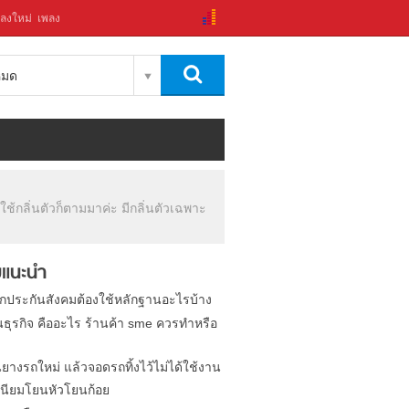
ลงใหม่
เพลง
งหมด
ช้กลิ่นตัวก็ตามมาค่ะ มีกลิ่นตัวเฉพาะ
แนะนำ
ิกประกันสังคมต้องใช้หลักฐานอะไรบ้าง
นธุรกิจ คืออะไร ร้านค้า sme ควรทำหรือ
นยางรถใหม่ แล้วจอดรถทิ้งไว้ไม่ได้ใช้งาน
นียมโยนหัวโยนก้อย