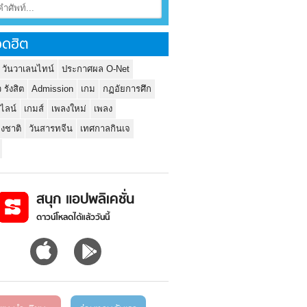
ดฮิต
 วันวาเลนไทน์
ประกาศผล O-Net
ว รังสิต
Admission
เกม
กฏอัยการศึก
นไลน์
เกมส์
เพลงใหม่
เพลง
่งชาติ
วันสารทจีน
เทศกาลกินเจ
สนุก แอปพลิเคชั่น
ดาวน์โหลดได้แล้ววันนี้