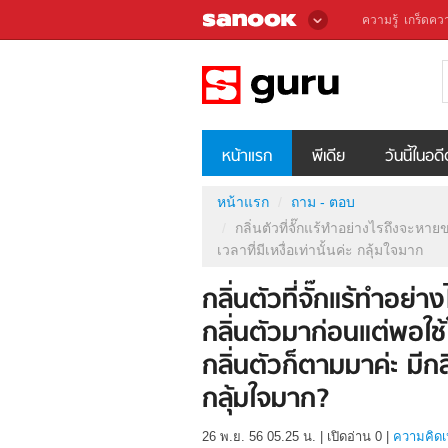
ความรู้
เกร็ดควา
หน้าแรก
พีเดีย
วันนี้ในอด
หน้าแรก
ถาม - ตอบ
กลิ่นตัวที่จั๊กแร้ทำอย่างไรถึงจะห
เวลาที่มีเหงื่อเท่านั้นค่ะ กลุ้มใจมาก
กลิ่นตัวที่จั๊กแร้ทำอย่
กลิ่นตัวมาก่อนแต่พอใช
กลิ่นตัวก็ตามมาค่ะ มีกลิ่
กลุ้มใจมาก?
26 พ.ย. 56 05.25 น.
|
เปิดอ่าน
0
|
ความคิดเ