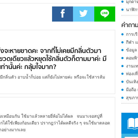
มุกดา
นาฬิก
คำถาม
การเร
กีฬา 
รถึงจะหายขาดคะ จากที่ไม่เคยมีกลิ่นตัวมา
ข้อมูล
วดเดียวแล้วหยุดใช้กลิ่นตัวก็ตามมาค่ะ มี
คอมพิ
เท่านั้นค่ะ กลุ้มใจมาก?
งานเท
ท่องเที
ิ่นตัว อาบน้ำก็บ่อย แต่ก็ยังไม่หายค่ะ หรือจะใช้สารส้ม
บันเทิ
มือถือ
สุขภ
เหมือนกัน ใช้มาแล้วหลายยี่ห้อไม่ได้ผล จนมาเจอสบู่ที่
ได้ใช้เพียงก้อนเดียว ปรากฎว่าได้ผลดีจริง ๆ จนใช้มาตลอด
มาอย่างมากเลย