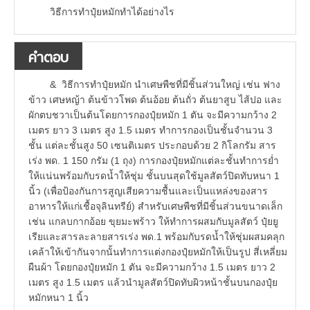
วิธีการทำปุ๋ยหมักทำได้อย่างไร
คำตอบ
& วิธีการทำปุ๋ยหมัก นำเศษพืชที่มีชิ้นส่วนใหญ่ เช่น ฟาง
ข้าว เศษหญ้า ต้นข้าวโพด ต้นอ้อย ต้นถั่ว ต้นยาสูบ ไส้ปอ และ
ผักตบชวาเป็นต้นโดยการกองปุ๋ยหมัก 1 ตัน จะมีความกว้าง 2
เมตร ยาว 3 เมตร สูง 1.5 เมตร ทำการกองเป็นชั้นจำนวน 3
ชั้น แต่ละชั้นสูง 50 เซนติเมตร ประกอบด้วย 2 กิโลกรัม สาร
เร่ง พด. 1 150 กรัม (1 ถุง) การกองปุ๋ยหมักแต่ละชั้นทำการย่ำ
ให้แน่นพร้อมกับรดน้ำให้ชุ่ม ชั้นบนสุดใช้มูลสัตว์ปิดทับหนา 1
นิ้ว (เพื่อป้องกันการสูญเสียความชื้นและเป็นแหล่งของสาร
อาหารให้แก่เชื้อจุลินทรีย์) สำหรับเศษพืชที่มีชิ้นส่วนขนาดเล็ก
เช่น แกลบกากอ้อย ขุยมะพร้าว ให้ทำการผสมกับมูลสัตว์ ปุ๋ยยู
เรียและสารละลายสารเร่ง พด.1 พร้อมกับรดน้ำให้ชุ่มผสมคลุก
เคล้าให้เข้ากันจากนั้นทำการแต่งกองปุ๋ยหมักให้เป็นรูป สี่เหลี่ยม
ผืนผ้า โดยกองปุ๋ยหมัก 1 ตัน จะมีความกว้าง 1.5 เมตร ยาว 2
เมตร สูง 1.5 เมตร แล้วนำมูลสัตว์ปิดทับผิวหน้าชั้นบนกองปุ๋ย
หมักหนา 1 นิ้ว