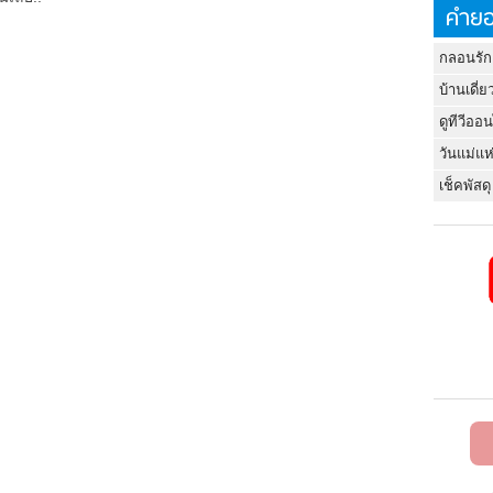
คำยอ
กลอนรัก
บ้านเดี่ย
ดูทีวีออ
วันแม่แห
เช็คพัสดุ