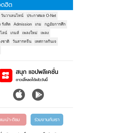
ดฮิต
 วันวาเลนไทน์
ประกาศผล O-Net
ว รังสิต
Admission
เกม
กฏอัยการศึก
นไลน์
เกมส์
เพลงใหม่
เพลง
่งชาติ
วันสารทจีน
เทศกาลกินเจ
สนุก แอปพลิเคชั่น
ดาวน์โหลดได้แล้ววันนี้
แนะนำ-ติชม
ร่วมงานกับเรา