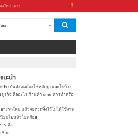
ลงใหม่
เพลง
งหมด
แนะนำ
ิกประกันสังคมต้องใช้หลักฐานอะไรบ้าง
นธุรกิจ คืออะไร ร้านค้า sme ควรทำหรือ
นยางรถใหม่ แล้วจอดรถทิ้งไว้ไม่ได้ใช้งาน
นียมโยนหัวโยนก้อย
หาร คือ…
าชีวะ