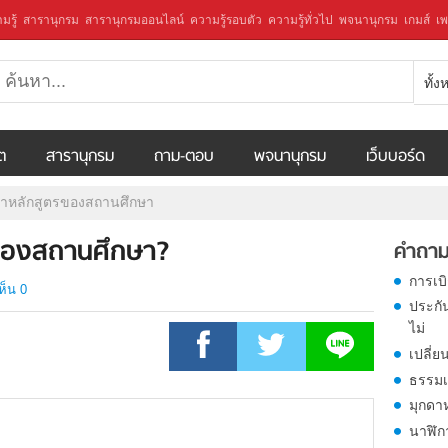
มรู้
สารานุกรม
สารานุกรมออนไลน์
ความรู้รอบตัว
ความรู้ทั่วไป
พจนานุกรม
เกมส์
เพ
ทั้
ีต
สารานุกรม
ถาม-ตอบ
พจนานุกรม
เว็บบอร์ด
ทำหลักสูตรของสถานศึกษา
รของสถานศึกษา?
คำถาม
การเบ
ห็น 0
ประกั
ไม่
เปลี่ย
ธรรมเ
มุกดา
นาฬิก