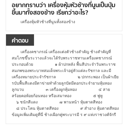
อยากทราบว่า เครื่องหุ้มหัวช้างที่นูนเป็นปุ่ม
ขึ้นมาทั้งสองข้าง เรียกว่าอะไร?
เครื่องหุ้มหัวช้างที่นูนทั้งสองข้าง
คำตอบ
เครื่องคชาภรณ์ เครื่องแต่งตัวช้างสำคัญ ช้างสำคัญที่
สมโภชขึ้นระวางแล้วจะได้รับพระราชทานเครื่องคชาภรณ์
ประกอบด้วย ๑ ผ้าปกหลัง พื้นสีประจำวันพระราช
สมภพของพระบาทสมเด็จพระเจ้าอยู่หัวแต่ละรัชกาล และมี
เครื่องหมายประจำรัชกาล ๒ ปกกระพอง เป็นผ้าเยีย
รบับพื้นสีแดงมีตาข่ายทำด้วยลูกปัดมีดอกประจำยามหุ้มทอง
ลูกบวบ ๓ เครื่องผูกหุ้มทอง ๔ สาย
สร้อยคอห้อยก้อนทอง หรือเสมาทอง ๕ พู่หู
๖ ชนักสีแดง ๗ พานหน้า หุ้มตาดสีทอง
๘ ประโคน หุ้มตาดสีทอง ๙ สำอาง หุ้มตาดสีทอง
ข้อมูลเพิ่มเติมดูที่นี่ ช้างเผือกคู่พระบารมี ร ๙ แห่งราชวงศ์จักรี