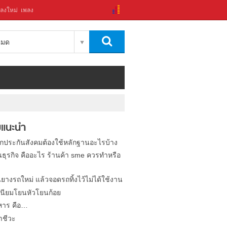
ลงใหม่
เพลง
งหมด
แนะนำ
ิกประกันสังคมต้องใช้หลักฐานอะไรบ้าง
นธุรกิจ คืออะไร ร้านค้า sme ควรทำหรือ
นยางรถใหม่ แล้วจอดรถทิ้งไว้ไม่ได้ใช้งาน
นียมโยนหัวโยนก้อย
หาร คือ…
าชีวะ