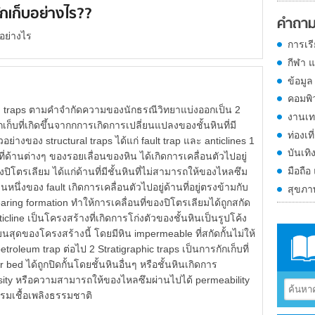
ักเก็บอย่างไร??
คำถาม
อย่างไร
การเร
กีฬา 
ข้อมูล
คอมพิ
um traps ตามคำจำกัดความของนักธรณีวิทยาแบ่งออกเป็น 2
งานเท
กเก็บที่เกิดขึ้นจากกการเกิดการเปลี่ยนแปลงของชั้นหินที่มี
ท่องเที
่างของ structural traps ได้แก่ fault trap และ anticlines 1
บันเทิ
ู่ที่ด้านต่างๆ ของรอยเลื่อนของหิน ได้เกิดการเคลื่อนตัวไปอยู่
มือถือ
งปิโตรเลียม ได้แก่ด้านที่มีชั้นหินที่ไม่สามารถให้ของไหลซึม
นหนึ่งของ fault เกิดการเคลื่อนตัวไปอยู่ด้านที่อยู่ตรงข้ามกับ
สุขภ
bearing formation ทำให้การเคลื่อนที่ของปิโตรเลียมได้ถูกสกัด
icline เป็นโครงสร้างที่เกิดการโก่งตัวของชั้นหินเป็นรูปโค้ง
วนบนสุดของโครงสร้างนี้ โดยมีหิน impermeable ที่สกัดกั้นไม่ให้
petroleum trap ต่อไป 2 Stratigraphic traps เป็นการกักเก็บที่
 bed ได้ถูกปิดกั้นโดยชั้นหินอื่นๆ หรือชั้นหินเกิดการ
sity หรือความสามารถให้ของไหลซึมผ่านไปได้ permeability
กรมเชื้อเพลิงธรรมชาติ