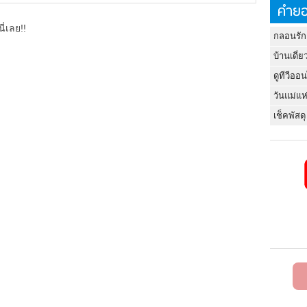
คำยอ
ี่เลย!!
กลอนรัก
บ้านเดี่ย
ดูทีวีออ
วันแม่แห
เช็คพัสดุ