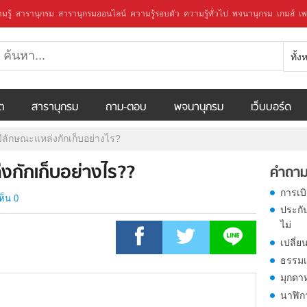
มรู้
สารานุกรม
สารานุกรมออนไลน์
ความรู้รอบตัว
ความรู้ทั่วไป
พจนานุกรม
เกมส์
เพ
ทั้
ีต
สารานุกรม
ถาม-ตอบ
พจนานุกรม
เว็บบอร์ด
มีลักษณะแหล่งกักเก็บอย่างไร?
่งกักเก็บอย่างไร??
คำถาม
การเบ
ห็น 0
ประกั
ไม่
เปลี่ย
ธรรมเ
มุกดา
นาฬิก