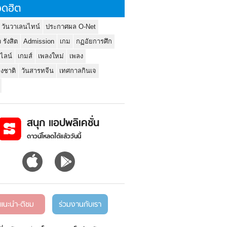
ดฮิต
 วันวาเลนไทน์
ประกาศผล O-Net
ว รังสิต
Admission
เกม
กฏอัยการศึก
นไลน์
เกมส์
เพลงใหม่
เพลง
่งชาติ
วันสารทจีน
เทศกาลกินเจ
สนุก แอปพลิเคชั่น
ดาวน์โหลดได้แล้ววันนี้
แนะนำ-ติชม
ร่วมงานกับเรา