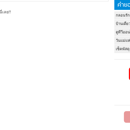
คำยอ
ี่เลย!!
กลอนรัก
บ้านเดี่ย
ดูทีวีออ
วันแม่แห
เช็คพัสดุ