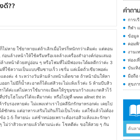
ไงดี??
คำถาม
การเร
กีฬา 
ข้อมูล
คอมพิ
ก็ไม่หาย ใช้ยาหายแต่ถ้าเลิกเมื่อไหร่ก็หนักกว่าเดิมค่ะ แต่ตอน
งานเท
1 ก่อนล้างหน้าให้ใช้ครีมหรือเจลล้างเครื่องสำอางค์ก่อนเสมอ
ท่องเที
้ล้างหน้าด้วยสบู่อ่อน ๆ หรือโฟมที่ไม่มีฟองจะได้ผลดีกว่าค่ะ 3
บันเทิ
ที่ใช้ความเป็นแบบซึมซาบเร็ว เซรั่ม แค่เม็ดถั่วเขียวพอค่ะ
มือถือ
่วแดงค่ะ 4 ระหว่างวันห้ามล้างหน้าเด็ดขาด ถ้าหน้ามันให้หา
ออก ไม่มีก็น้ำสะอาดก็ได้แต่สิวจะไม่แห้งเร็วค่ะ 5 ห้ามบีบสิว
สุขภ
ได้ค่ะแต่ไม่ควรใช้มากจะมีผลให้รูขุมขนกว้างและกดสิวไว้
่ปรับโฮโมนร์ได้จะดีมากค่ะ หรือไปดูที่ www allnet tht in
ธีเค้ารับรองหายค่ะ ไม่แพงเท่าเราไปคลีนิกรักษาหรอกค่ะ เคยไป
่ได้ซักคน แต่อาหารเสริมไม่กินก็ไม่เป็นไรค่ะ แค่ใช้แล้วไม่ต้อง
่ข้อ 1-5 ก็หายน่ะ แค่ช้าหน่อยเพราะต้องรอสิวแห้งและรักษา
ไม่ว่าสิวจะหายแล้วก็ตามน่ะค่ะ โชคดีค่ะ ขอให้สวย ๆ กัน