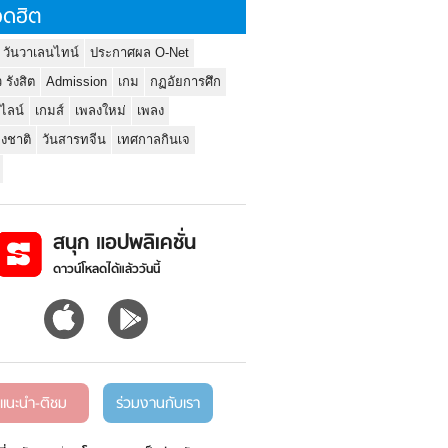
ดฮิต
 วันวาเลนไทน์
ประกาศผล O-Net
ว รังสิต
Admission
เกม
กฏอัยการศึก
นไลน์
เกมส์
เพลงใหม่
เพลง
่งชาติ
วันสารทจีน
เทศกาลกินเจ
สนุก แอปพลิเคชั่น
ดาวน์โหลดได้แล้ววันนี้
แนะนำ-ติชม
ร่วมงานกับเรา