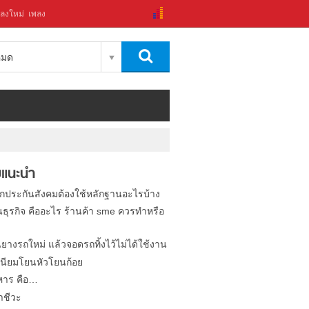
ลงใหม่
เพลง
งหมด
แนะนำ
ิกประกันสังคมต้องใช้หลักฐานอะไรบ้าง
นธุรกิจ คืออะไร ร้านค้า sme ควรทำหรือ
นยางรถใหม่ แล้วจอดรถทิ้งไว้ไม่ได้ใช้งาน
นียมโยนหัวโยนก้อย
หาร คือ…
าชีวะ