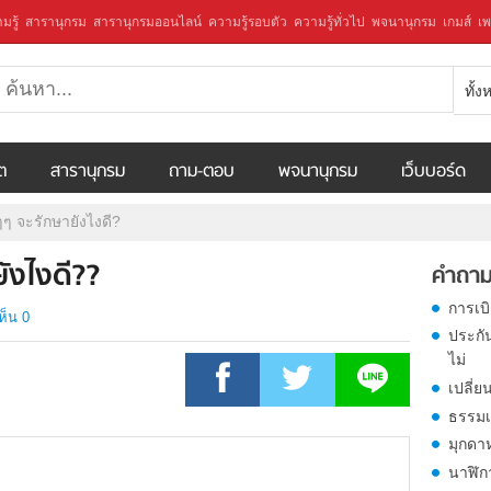
มรู้
สารานุกรม
สารานุกรมออนไลน์
ความรู้รอบตัว
ความรู้ทั่วไป
พจนานุกรม
เกมส์
เพ
ทั้
ีต
สารานุกรม
ถาม-ตอบ
พจนานุกรม
เว็บบอร์ด
ๆๆ จะรักษายังไงดี?
ังไงดี??
คำถาม
การเบ
ห็น 0
ประกั
ไม่
เปลี่ย
ธรรมเ
มุกดา
นาฬิก