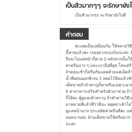
เป็นสิวมากๆๆ จะรักษายัง
เป็นสิวมากๆๆ จะรักษายังไงดี
คำตอบ
ค่ะเคยเป็นเหมือนกัน ใช้หลายวิธี
นี้หายแล้วค่ะ เลยอยากแบ่งปันน่ะค่ะ 
ถึงจะไม่แต่หน้าก็ตาม 2 หลังจากนั้นให
ทาครีมบาง ๆ และเบามือที่สุด โดนครีม
ถ้าตอนเช้าก็ครีมกันแดดด้วยแค่เม็ดถั
น้ำที่ผสมออกซิเจน 1 หยดไว้ฉีดแล้วซับ
เด็ดขาดถ้าลำคาญก็หาครีมเฉพาะมาทา
6 หาอาหารเสริมสำหรับผิวมาช่วย ถ้าที
ก็ได้ค่ะ ผู้ดูแลเค้าทราบ ถ้าทำตามวิ
มาหลายที่แล้วที่ว่าดีน่ะ หยุดยาเค้าไม
ดูแลหน้ามาก ประหยัดค่าครีมดีค่ะ แต
แผลนานค่ะ ห้ามเด็ดขาดใช้ครีมมาก ๆ 
น่ะค่ะ