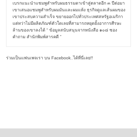
เบรกแนะนำแชมพูสำหรับผมธรรมดาเข้าสู่ตลาดอีก ๓ ปีต่อมา
เขาเสนอแชมพูสำหรับผมมันและผมแห้ง ธุรกิจดูแลเส้นผมของ
เขาประสบความสำเร็จ ขยายออกไปทั่วประเทศสหรัฐอเมริกา
แต่ทว่าไม่มีผลิตภัณฑ์ตัวใดเลยที่สามารถหยุดยั้งอาการศีรษะ
ล้านของเขาลงได้ “ ข้อมูลสนับสนุนจากหนังสือ ๑๐๘ ซอง
คำถาม สำนักพิมพ์สารคดี ”
ร่วมเป็นแฟนเพจเรา บน Facebook..ได้ที่นี่เลย!!