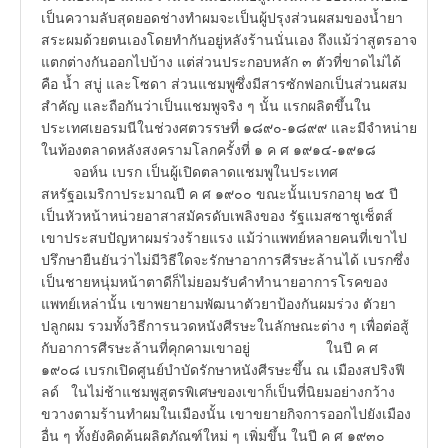
เป็นความลับสุดยอดช่างทำผมจะเป็นผู้ปรุงส่วนผสมของน้ำยา
สระผมด้วยตนเองโดยทำกันอยู่หลังร้านนั่นเอง ถึงแม้ว่าสูตรอาจ
แตกต่างกันออกไปบ้าง แต่ส่วนประกอบหลัก ๓ ตัวที่ขาดไม่ได้
คือ น้ำ สบู่ และโซดา ส่วนแชมพูซึ่งมีสารซักฟอกเป็นส่วนผสม
สำคัญ และถือกันว่าเป็นแชมพูจริง ๆ นั้น แรกผลิตขึ้นใน
ประเทศเยอรมนีในช่วงศตวรรษที่ ๑๘๙๐-๑๘๙๙ และมีจำหน่าย
ในท้องตลาดหลังสงครามโลกครั้งที่ ๑ ค ศ ๑๙๑๔-๑๙๑๘
จอห์น เบรก เป็นผู้เปิดตลาดแชมพูในประเทศ
สหรัฐอเมริกาประมาณปี ค ศ ๑๙๐๐ ขณะนั้นเบรกอายุ ๒๕ ปี
เป็นหัวหน้าหน่วยอาสาสมัครดับเพลิงของ รัฐแมสซาชูเซ็ตส์
เขาประสบปัญหาผมร่วงร้ายแรง แม้ว่าแพทย์หลายคนที่เขาไป
ปรึกษายืนยันว่าไม่มีวิธีใดจะรักษาอาการศีรษะล้านได้ เบรกซึ่ง
เป็นชายหนุ่มหน้าตาดีก็ไม่ยอมรับคำทำนายอาการโรคของ
แพทย์เหล่านั้น เขาพยายามพัฒนาตัวยาป้องกันผมร่วง ตัวยา
ปลูกผม รวมทั้งวิธีการนวดหนังศีรษะในลักษณะต่าง ๆ เพื่อต่อสู้
กับอาการศีรษะล้านที่คุกคามเขาอยู่ ในปี ค ศ
๑๙๐๘ เบรกเปิดศูนย์บำบัดรักษาหนังศีรษะขึ้น ณ เมืองสปริงฟี
ลด์ ในไม่ช้าแชมพูสูตรพิเศษของเขาก็เป็นที่นิยมอย่างกว้าง
ขวางตามร้านทำผมในเมืองนั้น เขาขยายกิจการออกไปยังเมือง
อื่น ๆ ทั้งยังคิดค้นผลิตภัณฑ์ใหม่ ๆ เพิ่มขึ้น ในปี ค ศ ๑๙๓๐