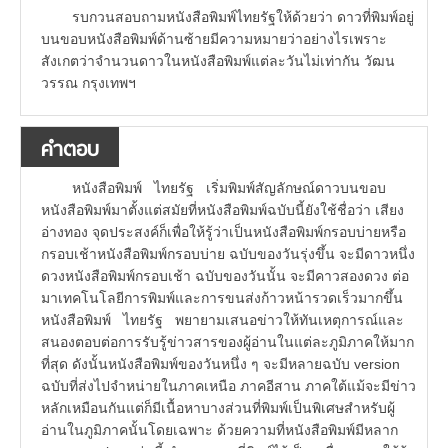
รบกวนสอบถามหนังสือพิมพ์ไทยรัฐให้ด้วยว่า ดาวที่พิมพ์อยู่
บนขอบหนังสือพิมพ์ด้านซ้ายมีความหมายว่าอย่างไรเพราะ
สังเกตว่าจำนวนดาวในหนังสือพิมพ์แต่ละวันไม่เท่ากัน วัฒน
วรรณ กรุงเทพฯ
คำตอบ
หนังสือพิมพ์ ไทยรัฐ เริ่มพิมพ์สัญลักษณ์ดาวบนขอบ
หนังสือพิมพ์มาตั้งแต่สมัยที่หนังสือพิมพ์ฉบับนี้ยังใช้ชื่อว่า เสียง
อ่างทอง จุดประสงค์ก็เพื่อให้รู้ว่าเป็นหนังสือพิมพ์กรอบบ่ายหรือ
กรอบเช้าหนังสือพิมพ์กรอบบ่าย ฉบับของวันรุ่งขึ้น จะมีดาวหนึ่ง
ดวงหนังสือพิมพ์กรอบเช้า ฉบับของวันนั้น จะมีคาวสองดวง ต่อ
มาเทคโนโลยีการพิมพ์และการขนส่งก้าวหน้ารวดเร็วมากขึ้น
หนังสือพิมพ์ ไทยรัฐ พยายามเสนอข่าวให้ทันเหตุการณ์และ
สนองตอบต่อการรับรู้ข่าวสารของผู้อ่านในแต่ละภูมิภาคให้มาก
ที่สุด ดังนั้นหนังสือพิมพ์ของวันหนึ่ง ๆ จะมีหลายฉบับ version
ฉบับที่ส่งไปจำหน่ายในภาคเหนือ ภาคอีสาน ภาคใต้แม้จะมีข่าว
หลักเหมือนกันแต่ก็มีเนื้อหาบางส่วนที่พิมพ์เป็นพิเศษสำหรับผู้
อ่านในภูมิภาคนั้นโดยเฉพาะ ด้วยความที่หนังสือพิมพ์มีหลาก