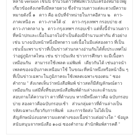
หลาย version เช่นนี้ จำนวนดาวที่พิมพ์ไว้เป็นเครื่องหมายให้ผู้
เกี่ยวข้องสังเกตจึงมีหลายดวง ซึ่งจำนวนดาวแต่ละดวงมีความ
หมายดังนี้ ๑ ดาว คือ ฉบับที่จำหน่ายในภาคอีสาน ๒ ดาว-
ภาคเหนือ ๓ ดาว-ภาคใต้ ๔ ดาว-กรุงเทพฯ กรอบบ่าย ๕
ดาว-ภาคกลาง ๖ ดาว-กรุงเทพฯ กรอบเช้า แต่ทั้งนี้จำนวนดาว
ที่หน้าปกและเนื้อในอาจไม่จำเป็นต้องมีจำนวนเท่ากัน ตัวอย่าง
เช่น บางฉบับหน้าหนึ่งมีหกดาว แต่เนื้อในมีแค่สองดาว ที่เป็น
เช่นนั้นเพราะข่าวที่เป็นข่าวส่วนกลางอ่านกันได้ทั้งประเทศไม่
ว่าอยู่ภูมิภาคไหน เช่น ข่าวบันเทิง ข่าวการศึกษา จะมีเนื้อหา
เหมือนกัน สามารถใช้เพลต แม่พิมพ์ เดียวกันได้ เช่นอาจนำ
เพลตของฉบับภาคเหนือมาใช้ ในขณะที่หน้าหนึ่งหรือหน้าอื่น ๆ
ที่เป็นข่าวเฉพาะในภูมิภาคจะใช้เพลตเฉพาะของตน “ ซอง
คำถาม ” สังเกตเห็นว่าหนังสือพิมพ์ ข่าวสดก็มีสัญลักษณ์ดาว
เหมือนกัน แต่มีทั้งที่ขอบหนังสือพิมพ์ด้านล่างและด้านบน
สอบถามได้ความว่า ดาวที่ด้านบน หากมีหนึ่งดาวคือ ฉบับกรอบ
บ่าย สองดาวคือฉบับกรอบเช้า ส่วนกลุ่มดาวที่ด้านล่างเป็น
รหัสเฉพาะเกี่ยวกับการพิมพ์ และการจัดส่ง ไม่ได้เป็น
สัญลักษณ์บ่งบอกความแตกต่างของเนื้อข่าวแต่อย่างใด “ ข้อมูล
สนับสนุนจากหนังสือ ๑๐๘ ซองคำถาม สำนักพิมพ์สารคดี ”