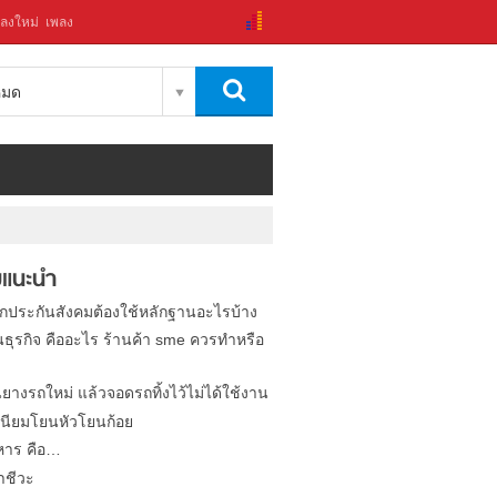
ลงใหม่
เพลง
งหมด
แนะนำ
ิกประกันสังคมต้องใช้หลักฐานอะไรบ้าง
นธุรกิจ คืออะไร ร้านค้า sme ควรทำหรือ
นยางรถใหม่ แล้วจอดรถทิ้งไว้ไม่ได้ใช้งาน
นียมโยนหัวโยนก้อย
หาร คือ…
าชีวะ