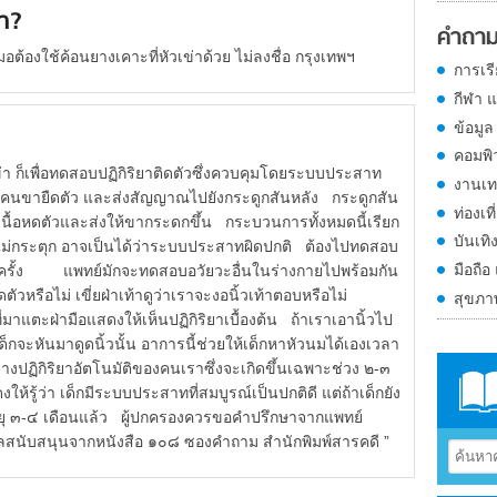
่า?
คำถาม
้องใช้ค้อนยางเคาะที่หัวเข่าด้วย ไม่ลงชื่อ กรุงเทพฯ
การเร
กีฬา 
ข้อมูล
คอมพิ
ก็เพื่อทดสอบปฏิกิริยาติดตัวซึ่งควบคุมโดยระบบประสาท
งานเท
อโคนขายืดตัว และส่งสัญญาณไปยังกระดูกสันหลัง กระดูกสัน
ท่องเที
ื้อหดตัวและส่งให้ขากระดกขึ้น กระบวนการทั้งหมดนี้เรียก
บันเทิ
าขาไม่กระตุก อาจเป็นได้ว่าระบบประสาทผิดปกติ ต้องไปทดสอบ
มือถือ
กครั้ง แพทย์มักจะทดสอบอวัยวะอื่นในร่างกายไปพร้อมกัน
หดตัวหรือไม่ เขี่ยฝ่าเท้าดูว่าเราจะงอนิ้วเท้าตอบหรือไม่
สุขภ
 ที่มาแตะฝ่ามือแสดงให้เห็นปฏิกิริยาเบื้องต้น ถ้าเราเอานิ้วไป
กจะหันมาดูดนิ้วนั้น อาการนี้ช่วยให้เด็กหาหัวนมได้เองเวลา
่างปฏิกิริยาอัตโนมัติของคนเราซึ่งจะเกิดขึ้นเฉพาะช่วง ๒-๓
งให้รู้ว่า เด็กมีระบบประสาทที่สมบูรณ์เป็นปกติดี แต่ถ้าเด็กยัง
ายุ ๓-๔ เดือนแล้ว ผู้ปกครองควรขอคำปรึกษาจากแพทย์
ูลสนับสนุนจากหนังสือ ๑๐๘ ซองคำถาม สำนักพิมพ์สารคดี ”