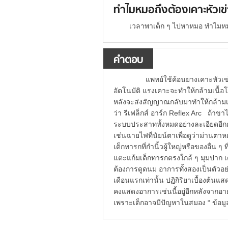
ทำไมหมอถึงต้องเคาะหัวเข
เวลาพาเด็ก ๆ ไปหาหมอ ทำไมหมอต
คำตอบ
แพทย์ใช้ค้อนยางเคาะหัวเข่า 
อัตโนมัติ แรงเคาะจะทำให้กล้ามเนื้
หลังจะส่งสัญญาณกลับมาทำให้กล้ามเน
ว่า รีเฟล็กส์ อาร์ก Reflex Arc ถ้
ระบบประสาททั้งหมดอย่างละเอียดอี
เช่นฉายไฟที่นัยน์ตาเพื่อดูว่าม่านตา
เด็กทารกที่กำนิ้วผู้ใหญ่หรือของอื่น ๆ
แตะแก้มเด็กทารกตรงใกล้ ๆ มุมปาก เด็
ต้องการดูดนม อาการทั้งสองเป็นตัวอย
เดือนแรกเท่านั้น ปฏิกิริยาเบื้องต้นแสด
คงแสดงอาการเช่นนี้อยู่อีกหลังจากอ
เพราะเด็กอาจมีปัญหาในสมอง “ ข้อม