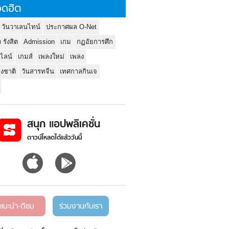
ดฮิต
 วันวาเลนไทน์
ประกาศผล O-Net
ว รังสิต
Admission
เกม
กฏอัยการศึก
นไลน์
เกมส์
เพลงใหม่
เพลง
่งชาติ
วันสารทจีน
เทศกาลกินเจ
สนุก แอปพลิเคชั่น
ดาวน์โหลดได้แล้ววันนี้
แนะนำ-ติชม
ร่วมงานกับเรา