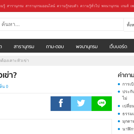
มรู้
สารานุกรม
สารานุกรมออนไลน์
ความรู้รอบตัว
ความรู้ทั่วไป
พจนานุกรม
เกมส์
เพ
ทั้
ีต
สารานุกรม
ถาม-ตอบ
พจนานุกรม
เว็บบอร์ด
ต้องเคาะหัวเข่า
เข่า?
คำถาม
การเบ
ห็น 0
ประกั
ไม่
เปลี่ย
ธรรมเ
มุกดา
นาฬิก