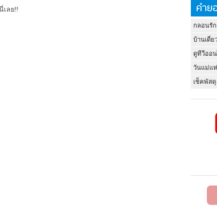
คำยอ
ี่เลย!!
กลอนรัก
บ้านเดี่ย
ดูทีวีออ
วันแม่แห
เช็คพัสดุ