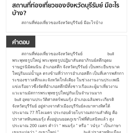
สถานที่ท่องเที่ยวของจังหวัดบุรีรัมย์ มีอะไร
บ้าง?
สถานที่ท่องเที่ยวของจังหวัดบุรีรัมย์ มีอะไรบ้าง
คำตอบ
สถานที่ท่องเที่ยวของจังหวัดบุรีรัมย์ bull
พระพุทธรูปใหญ่ พระพุทธรูปปฎิมาสันตยาภิรมย์สตึกอุดม
ราษฎรนิมิตมนิน อำเภอสตึก จังหวัดบุรีรัมย์ เป็นพระยืนขนาด
ใหญ่ริมแม่น้ำมูล ตรงข้ามที่ว่าการอำเภอสตึก เป็นที่เคารพสักกา
ระของชาวสตึกและจังหวัดใกล้เคียง ในช่วงงานงานประเพณี
แข่งเรือยาวซึ่งจัดที่อำเภอสตึกมีทั้งชาวเรือและผู้มาเที่ยวงาน
แวะมานมัสการพระพุทธรูปใหญ่กันเป็นจำนวนมาก
bull อุทยานประวัติศาสตร์พนมรุ้ง อำเภอเฉลิมพระเกียรติ
จังหวัดบุรีรัมย์ อยู่ห่างจากตัวเมืองบุรีรัมย์ลงมาทางทิศใต้
ประมาณ 77 กิโลเมตร ประกอบด้วยโบราณสถานสำคัญ คือ
ปราสาทหินพนมรุ้ง ตั้งอยู่บนยอดภูเขาไฟที่ดับสนิทแล้ว สูง
ประมาณ 200 เมตร คำว่า “ พนมรุ้ง ” หรือ “ วนํรุง ” เป็นภาษา
เขมรแปลว่า “ ภูเขาใหญ่ ” bull ปราสาทหินเมือง