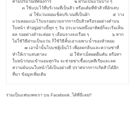
ตามปริมาณที่ต้องการ ๒ ฝานเป็นแว่นบาง ๆ
๓ ใช้แปะไว้ที่บริเวณที่เป็นสิว หรือแต้มที่หัวสิวที่อักเสบ
๔ ใช้แว่นหอมเช็ดบริเวณที่เป็นฝ้า ๕ วาง
แว่นหอมแปะไว้บนรอยบวมจากการบีบสิวหรือรอยด่างดำบน
ใบหน้า ทำอยู่อย่างนี้ทุก ๆ วัน ประมาณหนึ่งอาทิตย์ก็จะเริ่มเห็น
ผล รอยด่างดำจะค่อย ๆ เลือนจางลงเรื่อย ๆ ๖ หาก
ไม่ใช้วิธีฝานเป็นแว่น ก็ใช้วิธีคั้นเอาเฉพาะน้ำของหัวหอม
๗ เอาน้ำนั้นไปแช่ตู้เย็นไว้ เพื่อลดกลิ่นและความซ่าที่
ทำให้เราแสบตาลง ๘ ใช้ทาเม็ดผดผื่นคัน หรือทา
ใบหน้าก่อนเข้านอนทุกวัน จะช่วยฆ่าเชื้อแบคทีเรียและลด
ความมันบนใบหน้าได้เป็นอย่างดี ปราศจากการเกิดสิวได้อีก
ที่มา ข้อมูลเพิ่มเติม
ร่วมเป็นแฟนเพจเรา บน Facebook..ได้ที่นี่เลย!!