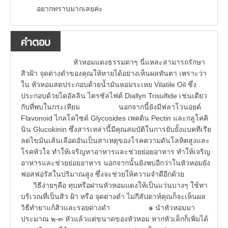
อยากทราบมากเลยค่ะ
คำตอบ
หัวหอมแดงธรรมดาๆ นี่แหละสามารถรักษา
สิวฝ้า จุดด่างดำของคุณให้หายได้อย่างเห็นผลทันตา เพราะว่า
ใน หัวหอมสดประกอบด้วยน้ำมันหอมระเหย Vilatile Oil ซึ่ง
ประกอบด้วยไดอัลลิน ไตรซัลไฟต์ Diallyn Trisulfide เช่นเดียว
กับที่พบในกระเทียม นอกจากนี้ยังมีฟลาโวนอยด์
Flavonoid ไกลโคไซด์ Glycosides เพคติน Pectin และกลูโคคิ
นิน Glucokinin ซึ่งสารเหล่านี้มีคุณสมบัติในการยับยั้งแบคทีเรีย
ลดไขมันเส้นเลือดอันเป็นสาเหตุของโรคความดันโลหิตสูงและ
โรคหัวใจ ทำให้เจริญหาอาหารและช่วยย่อยอาหาร ทำให้เจริญ
อาหารและช่วยย่อยอาหาร นอกจากนั้นยังพบอีกว่าในหัวหอมยัง
ฟอสฟอรัสในปริมาณสูง ซึ่งจะช่วยให้ความจำดีอีกด้วย
วิธีง่ายๆคือ ทุบหรือฝานหัวหอมแดงให้เป็นแว่นบางๆ ใช้ทา
บริเวณที่เป็นสิว ฝ้า หรือ จุดด่างดำ ไม่กีสัปดาห์คุณก็จะเห็นผล
วิธีทำยาแก้สิวและรอยด่างดำ ๑ นำหัวหอมมา
ประมาณ ๒-๓ หัวแล้วแต่ขนาดของหัวหอม หากหัวเล็กก็เพิ่มได้