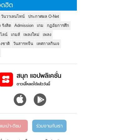
ดฮิต
 วันวาเลนไทน์
ประกาศผล O-Net
ว รังสิต
Admission
เกม
กฏอัยการศึก
นไลน์
เกมส์
เพลงใหม่
เพลง
่งชาติ
วันสารทจีน
เทศกาลกินเจ
สนุก แอปพลิเคชั่น
ดาวน์โหลดได้แล้ววันนี้
แนะนำ-ติชม
ร่วมงานกับเรา