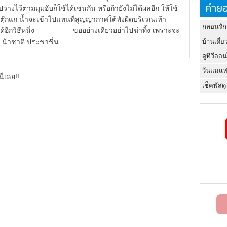
คำยอ
้ตามมุมอับก็ใช้ได้เช่นกัน หรือถ้ายังไม่ได้ผลอีก ให้ใช้
ก ตุ๊กแก น้ำจะเข้าไปแทนที่สูญญากาศใต้พังผืดบริเวณเท้า
กลอนรัก
ไล่ได้อีกวิธีหนึ่ง ขออย่างเดียวอย่าไปฆ่าทิ้ง เพราะจะ
์ น้าชาติ ประชาชื่น
บ้านเดี่ย
ดูทีวีออ
วันแม่แห
ี่เลย!!
เช็คพัสดุ