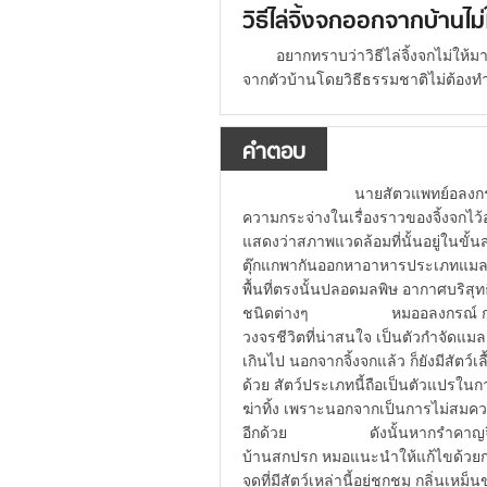
วิธีไล่จิ้งจกออกจากบ้าน
อยากทราบว่าวิธีไล่จิ้งจกไม่ให
จากตัวบ้านโดยวิธีธรรมชาติไม่ต้องท
คำตอบ
นายสัตวแพทย์อลงกรณ์ มหร
ความกระจ่างในเรื่องราวของจิ้งจกไว้อย
แสดงว่าสภาพแวดล้อมที่นั้นอยู่ในขั้น
ตุ๊กแกพากันออกหาอาหารประเภทแมลงก
พื้นที่ตรงนั้นปลอดมลพิษ อากาศบริสุท
ชนิดต่างๆ หมออลงกรณ์ กล่าวด้วยว่า
วงจรชีวิตที่น่าสนใจ เป็นตัวกำจัดแม
เกินไป นอกจากจิ้งจกแล้ว ก็ยังมีสัตว์เล
ด้วย สัตว์ประเภทนี้ถือเป็นตัวแปรใ
ฆ่าทิ้ง เพราะนอกจากเป็นการไม่สมควร
อีกด้วย ดังนั้นหากรำคาญจิ้งจกห
บ้านสกปรก หมอแนะนำให้แก้ไขด้วยกา
จุดที่มีสัตว์เหล่านี้อยู่ชุกชมุ กลิ่น