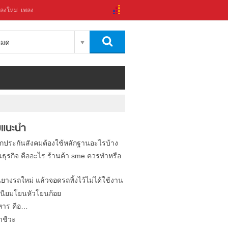
ลงใหม่
เพลง
งหมด
แนะนำ
ิกประกันสังคมต้องใช้หลักฐานอะไรบ้าง
นธุรกิจ คืออะไร ร้านค้า sme ควรทำหรือ
นยางรถใหม่ แล้วจอดรถทิ้งไว้ไม่ได้ใช้งาน
นียมโยนหัวโยนก้อย
หาร คือ…
าชีวะ