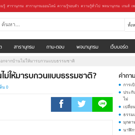
มรู้
สารานุกรม
สารานุกรมออนไลน์
ความรู้รอบตัว
ความรู้ทั่วไป
พจนานุกรม
เกมส์
เพ
ทั้
ีต
สารานุกรม
ถาม-ตอบ
พจนานุกรม
เว็บบอร์ด
งจกออกจากบ้านไม่ให้มารบกวนแบบธรรมชาติ
้านไม่ให้มารบกวนแบบธรรมชาติ?
คำถาม
การเบ
ห็น 0
ประกั
ไม่
เปลี่ย
ธรรมเ
มุกดา
นาฬิก