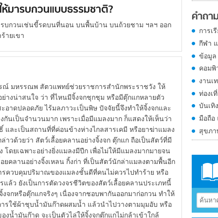
ไม่ให้มารบกวนแบบธรรมชาติ?
คำถาม
้มารบกวนเช่นขี้รดบนที่นอน บนพื้นบ้าน บนถ้วยชาม ฯลฯ ออก
การเร
ำร้ายเขา
กีฬา 
ข้อมูล
คอมพิ
งานเท
รณพ สัตวแพทย์ช่วยราชการสำนักพระราชวัง ให้
ท่องเที
่างน่าสนใจ ว่า ที่ไหนมีจิ้งจกชุกชุม หรือมีตุ๊กแกหลายตัว
บันเทิ
สะอาดปลอดภัย ไร้มลภาวะเป็นพิษ ปัจจัยนี้จึงทำให้จิ้งจกและ
มือถือ
ันเป็นจำนวนมาก เพราะเมื่อมีแมลงมาก ก็แสดงให้เห็นว่า
ธิ์ และเป็นสถานที่ที่ค่อนข้างห่างไกลสารเคมี หรือยาฆ่าแมลง
สุขภ
 สัตว์เลื้อยคลานอย่างจิ้งจก ตุ๊กแก ถือเป็นสัตว์ที่มี
ลง โดยเฉพาะอย่างยิ่งแมลงมีปีก เพื่อไม่ให้มีแมลงมากมายจน
ื้อยคลานอย่างจิ้งเหลน กิ้งก่า ที่เป็นสัตว์นักล่าแมลงตามพื้นอีก
นการควบคุมปริมาณของแมลงชั้นดีที่คนไม่ควรไปทำร้าย หรือ
แล้ว ยังเป็นการตัดวงจรชีวิตของสัตว์เลื้อยคลานประเภทนี้
รือตุ๊กแกจริงๆ เนื่องจากชอบพากันออกมาก่อกวน ทำให้
รใช้ผ้าชุบน้ำมันก๊าดผสมน้ำ แล้วนำไปวางตามมุมอับ หรือ
เหม็นของน้ำมันก๊าด จะเป็นตัวไล่ให้จิ้งจกตุ๊กแกไม่กล้าเข้าใกล้