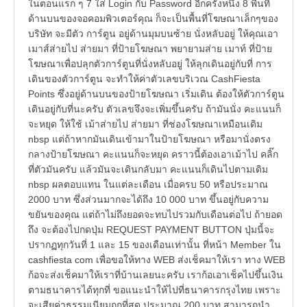
ในตอนแรก ๆ 7 ใส่ Login กับ Password อีกครั้งหนึ่ง 8 พื้นที่
ด้านบนของจอคอมพิวเตอร์คุณ ก็จะเป็นพื้นที่โฆษณาเล็กๆของ
บริษัท จะมีตัว การ์ตูน อยู่ด้านมุมบนซ้าย นั่งหลับอยู่ ให้คุณเอา
เมาส์ส่ายไป ส่ายมา ที่ป้ายโฆษณา พยายามส่าย เมาท์ ที่ป้าย
โฆษณาเพื่อปลุกตัวการ์ตูนที่นั่งหลับอยู่ ให้ลุกเดินอยู่กับที่ การ
เดินของตัวการ์ตูน จะทำให้ค่าตัวเลขบริเวณ CashFiesta
Points ซึ่งอยู่ด้านบนของป้ายโฆษณา เริ่มเดิน ต้องให้ตัวการ์ตูน
เดินอยู่กับที่นะครับ ตัวเลขจึงจะเพิ่มขึ้นครับ ถ้ามันนั่ง คะแนนก็
จะหยุด ให้ใช้ เม้าส่ายไป ส่ายมา ที่ช่องโฆษณาเหมือนเดิม
nbsp แต่ถ้าหากมันเดินเข้ามาในป้ายโฆษณา หรือมานั่งตรง
กลางป้ายโฆษณา คะแนนก็จะหยุด คราวนี้ต้องเอาเม้าไป คลิ๊ก
ที่ตัวมันครับ แล้วมันจะเดินกลับมา คะแนนก็เดินไปตามเดิม
nbsp ผลตอบแทน ในแต่ละเดือน เมื่อครบ 50 หรือประมาณ
2000 บาท ซึ่งส่วนมากจะได้ถึง 10 000 บาท ขึ้นอยู่กับความ
ขยันของคุณ แต่ถ้าไม่ถึงยอดจะทบไปรวมกับเดือนต่อไป ถ้ายอด
ถึง จะต้องไปกดปุ่ม REQUEST PAYMENT BUTTON ปุ่มนี้จะ
ปรากฏทุกวันที่ 1 และ 15 ของเดือนเท่านั้น ที่หน้า Member ใน
cashfiesta com เพื่อขอให้ทาง WEB ส่งเช็คมาให้เรา ทาง WEB
ก้อจะส่งเช็คมาให้เราที่บ้านเลยนะครับ เราก้อเอาเช็คไปขึ้นเงิน
ตามธนาคารได้ทุกที่ ขอแนะนำให้ไปที่ธนาคารกรุงไทย เพราะ
จะเสียค่าธรรมเนียมถูกที่สุด ประมาณ 200 บาท สามารถนำ