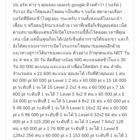
ปบ อร์ด ต่าง ๆ คุณลอง search google ด้วยคำว่า | บอร์ด |
รับรอง มีมาให้คุณลงโฆษณาเป็นพัน ๆ บอร์ด พยายามเลือก
บอร์ดที่มีคนเข้าไปดูเยอะ ๆนะครับ รวมทั้งส่งเมล์ไปแนะนำ
เพื่อน ๆ หรือคนรู้จักมาเล่นด้วย เวลาที่เหลือก็เชิญคุณท่อง เน็ต
ตามสบายเพียงแต่ขอให้เปิดโปรแกรมนี้ทิ้งไว้ตลอดเวลาที่คุณ
เล่น เน็ต แค่นั้นคุณก็จะได้เปอร์เซ็นต์จากรายได้ของเขา และก็
ยังได้คะแนนจากการเปิดโปรแกรมโฆษณาของคุณอีกด้วย
แนวทางสู่การได้มาของคะแนน ตัวอย่าง ถ้าทุกคนเล่น NET วัน
ละ 4 ชม x 30 วัน คิดที่อย่างน้อย 500 คะแนนต่อชั่วโมง x 30
วัน 60 000 คะแนน และแนะนำเพื่อนให้สมัคร 2 คน ลำดับ
จำนวนคน x 21 600 คะแนน คุณจะได้ เริ่มที่ตัวคุณเอง 1 คน
60 000 pt 60 000 pt Level 1 2 คน x 60 000 pt x 15 18 000
pt ระดับที่ 1 จะได้ 15 Level 2 2x2 4 คน x 60 000 pt x 7 16
800 pt ระดับที่ 1 จะได้ 7 Level 3 4x2 8 คน x 60 000 pt x 5
24 000 pt ระดับที่ 1 จะได้ 5 Level 4 8x2 16 คน x 60 000 pt x
5 48 000 pt ระดับที่ 1 จะได้ 5 Level 5 16x2 32 คน x 60 000
pt x 5 96 000 pt ระดับที่ 1 จะได้ 5 Level 6 32x2 64 คน x 60
000 pt x 3 115 200 pt ระดับที่ 1 จะได้ 3 Level 7 64x2 128
คน x 60 000 pt x 1 76 800 pt ระดับที่ 1 จะได้ 1 Level 8
128x2 256 คน x 60 000 pt x 1 153 600 pt ระดับที่ 1 จะได้ 1