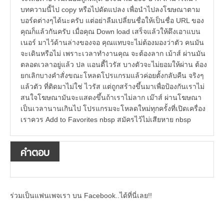
บทความนี้ไป copy หรือไปดัดแปลง เพื่อนำไปลงโฆษณาตาม
บอร์ดต่างๆได้นะครับ แต่อย่าลืมเปลี่ยนชื่อให้เป็นชื่อ URL ของ
คุณก็แล้วกันครับ เมื่อคุณ Down load เสร็จแล้วให้ดึงเอาแบน
เนอร์ มาไว้ด้านล่างของจอ คุณแทบจะไม่ต้องมองว่าตัว คนมัน
จะเดินหรือไม่ เพราะเวลาทำงานคุณ จะต้องลาก เม้าส์ ผ่านมัน
ตลอดเวลาอยู่แล้ว ปล แอนตี้ไวรัส บางตัวจะไม่ยอมให้ผ่าน ต้อง
ยกเลิกบางคำสั่งขณะโหลดโปรแกรมแล้วค่อยตั้งกลับคืน จริงๆ
แล้วตัว ที่ติดมาไม่ใช่ ไวรัส แต่ถูกสร้างขึ้นมาเพื่อป้องกันเราไม่
สนใจโฆษณามันจะแสดงขึ้นถ้าเราไม่ลาก เม๊าส์ ผ่านโฆษณา
เป็นเวลานานเกินไป โปรแกรมจะโหลดใหม่ทุกครั้งที่เปิดเครื่อง
เราควร Add to Favorites nbsp สมัครไว้ไม่เสียหาย nbsp
คำตอบ
ร่วมเป็นแฟนเพจเรา บน Facebook..ได้ที่นี่เลย!!