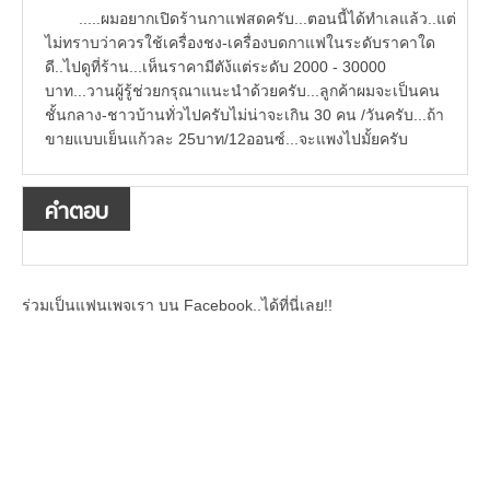
.....ผมอยากเปิดร้านกาแฟสดครับ...ตอนนี้ได้ทำเลแล้ว..แต่
ไม่ทราบว่าควรใช้เครื่องชง-เครื่องบดกาแฟในระดับราคาใด
ดี..ไปดูที่ร้าน...เห็นราคามีตัง้แต่ระดับ 2000 - 30000
บาท...วานผู้รู้ช่วยกรุณาแนะนำด้วยครับ...ลูกค้าผมจะเป็นคน
ชั้นกลาง-ชาวบ้านทั่วไปครับไม่น่าจะเกิน 30 คน /วันครับ...ถ้า
ขายแบบเย็นแก้วละ 25บาท/12ออนซ์...จะแพงไปมั้ยครับ
คำตอบ
ร่วมเป็นแฟนเพจเรา บน Facebook..ได้ที่นี่เลย!!