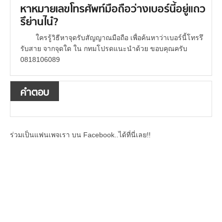
หาหมายเลขโทรศัพท์มือถือว่างเบอร์นี้อยู่แถว
รึย่านไน๋?
ใครรู้วิธีหาจุดรับสัญญาณมือถือ เพื่อค้นหาว่าเบอร์นี้โทรรึ
รับสาย จากจุดใด ใน กทมโปรดแนะนำด้วย ขอบคุณครับ
0818106089
คำตอบ
ร่วมเป็นแฟนเพจเรา บน Facebook..ได้ที่นี่เลย!!