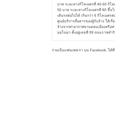
บาท ระยะทางกิโลเมตรที่ 40-60 กิโล
50 บาท ระยะทางกิโลเมตรที่ 80 ขึ้นไ
เดินรถต่อไปได้ เกินกว่า 6 กิโลเมตร
ศูนย์บริการสื่อสารของผู้รับจ้าง ให้เร
จ้างจากท่าอากาศยานดอนเมืองหรือท่าอ
มอโนมา ตั้งอยู่เลขที่ 99 ถนนราชดำ
ร่วมเป็นแฟนเพจเรา บน Facebook..ได้ที่น