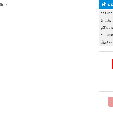
คำยอ
ี่เลย!!
กลอนรัก
บ้านเดี่ย
ดูทีวีออ
วันแม่แห
เช็คพัสดุ