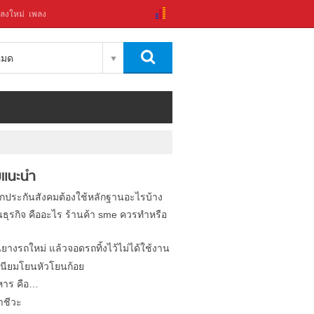
ลงใหม่
เพลง
งหมด
แนะนำ
ิกประกันสังคมต้องใช้หลักฐานอะไรบ้าง
นธุรกิจ คืออะไร ร้านค้า sme ควรทำหรือ
นยางรถใหม่ แล้วจอดรถทิ้งไว้ไม่ได้ใช้งาน
นียมโยนหัวโยนก้อย
หาร คือ…
าชีวะ