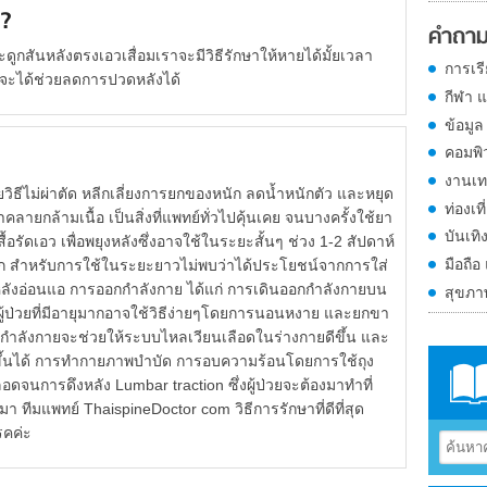
ม?
คำถาม
กสันหลังตรงเอวเสื่อมเราจะมีวิธีรักษาให้หายได้มั้ยเวลา
การเร
ได้ช่วยลดการปวดหลังได้
กีฬา 
ข้อมูล
คอมพิ
งานเท
วิธีไม่ผ่าตัด หลีกเลี่ยงการยกของหนัก ลดน้ำหนักตัว และหยุด
ท่องเที
คลายกล้ามเนื้อ เป็นสิ่งที่แพทย์ทั่วไปคุ้นเคย จนบางครั้งใช้ยา
บันเทิ
อรัดเอว เพื่อพยุงหลังซึ่งอาจใช้ในระยะสั้นๆ ช่วง 1-2 สัปดาห์
มือถือ
มาก สำหรับการใช้ในระยะยาวไม่พบว่าได้ประโยชน์จากการใส่
้อหลังอ่อนแอ การออกกำลังกาย ได้แก่ การเดินออกกำลังกายบน
สุขภ
ู้ป่วยที่มีอายุมากอาจใช้วิธีง่ายๆโดยการนอนหงาย และยกขา
ออกกำลังกายจะช่วยให้ระบบไหลเวียนเลือดในร่างกายดีขึ้น และ
งขึ้นได้ การทำกายภาพบำบัด การอบความร้อนโดยการใช้ถุง
อดจนการดึงหลัง Lumbar traction ซึ่งผู้ป่วยจะต้องมาทำที่
ีมแพทย์ ThaispineDoctor com วิธีการรักษาที่ดีที่สุด
รคค่ะ