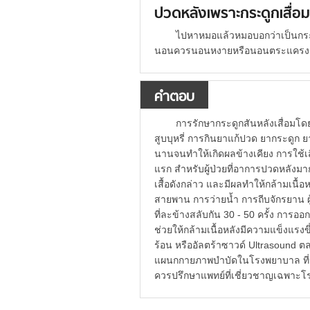
ปวดหลังเพราะกระดูกเสื่อ
ไปหาหมอแล้วหมอบอกว่าเป็นกระดู
นอนควรนอนหงายหรือนอนตระแครงจะ
คำตอบ
การรักษากระดูกสันหลังเสื่อมโดย
สูบบุหรี่ การกินยาแก้ปวด ยากระดูก ยา
นานจนทำให้เกิดผลข้างเคียง การใช้เสื้
แรก สำหรับผู้ป่วยที่อาการปวดหลัง
เสื้อดังกล่าว และมีผลทำให้กล้ามเนื
สายพาน การว่ายน้ำ การถีบจักรยาน ผ
ที่ละข้างสลับกัน 30 - 50 ครั้ง การ
ช่วยให้กล้ามเนื้อหลังมีความแข็งแร
ร้อน หรืออัลตร้าซาวด์ Ultrasound ตล
แผนกกายภาพบำบัดในโรงพยาบาล ที่มา ท
ควรปรึกษาแพทย์ที่เชี่ยวชาญเฉพาะโ