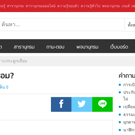
มรู้
สารานุกรม
สารานุกรมออนไลน์
ความรู้รอบตัว
ความรู้ทั่วไป
พจนานุกรม
เกมส์
เพ
ทั้
ีต
สารานุกรม
ถาม-ตอบ
พจนานุกรม
เว็บบอร์ด
าะกระดูกเสื่อม
่อม?
คำถาม
การเบ
ห็น 0
ประกั
ไม่
เปลี่ย
ธรรมเ
มุกดา
นาฬิก