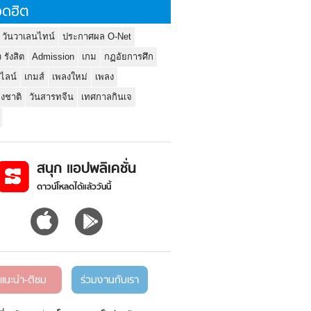
ดฮิต
 วันวาเลนไทน์
ประกาศผล O-Net
ว รังสิต
Admission
เกม
กฏอัยการศึก
นไลน์
เกมส์
เพลงใหม่
เพลง
่งชาติ
วันสารทจีน
เทศกาลกินเจ
สนุก แอปพลิเคชั่น
ดาวน์โหลดได้แล้ววันนี้
แนะนำ-ติชม
ร่วมงานกับเรา