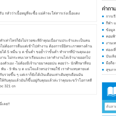
คำถาม
ับ กลัวว่าเนื้อหมูที่จะซื้อ แม่ค้าจะใส่สารเร่งเนื้อแดง
การเร
กีฬา 
ข้อมูล
คอมพิ
ะ ทำเท่าไหร่ก็ยังไม่รวยซะทีถ้าคุณเบื่องานประจำและเป็นคน
งานเท
รัวไม่ต้องการตื่นแต่เช้าไปทำงาน ต้องการมีอิสระภาพทางด้าน
ท่องเที
 5 หมื่น บ ด ขั้นต่ำ ขอย้ำว่าขั้นต่ำ ทำจากที่บ้านคุณเอง
บันเทิ
ทำงาน ไม่กระทบเวลาเรียนและเวลาทำงานไล่เจ้านายออกไป
มือถือ
องตัวเอง -ไม่ต้องมีเจ้านายมาคอยบ่น คอยว่า- นักศึกษาที่จบ
 พัน - 9 พัน บ ด แน่ใจแล้วหรอว่าพอใช้ เราทำแทบตายแต่
สุขภ
ทกับรวยขึ้น ๆ แต่เราก็ยังได้เงินเดือนเท่าเดิมทุกเดือนมัน
ห้กับคุณแล้วมันก็ขึ้นอยู่กับคุณแล้วล่ะว่าคุณจะขว้าโอกาสดี
w abc 321 cn
ี่เลย!!