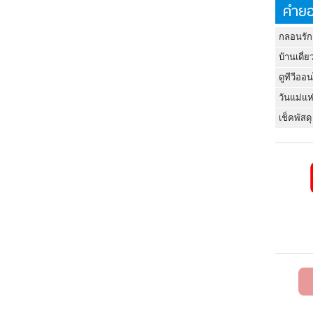
คำยอ
กลอนรัก
บ้านเดี่ย
ดูทีวีออ
วันแม่แห
เช็คพัสดุ