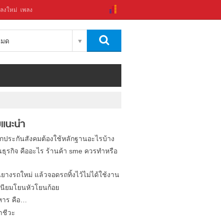
ลงใหม่
เพลง
งหมด
แนะนำ
ิกประกันสังคมต้องใช้หลักฐานอะไรบ้าง
นธุรกิจ คืออะไร ร้านค้า sme ควรทำหรือ
นยางรถใหม่ แล้วจอดรถทิ้งไว้ไม่ได้ใช้งาน
นียมโยนหัวโยนก้อย
หาร คือ…
าชีวะ