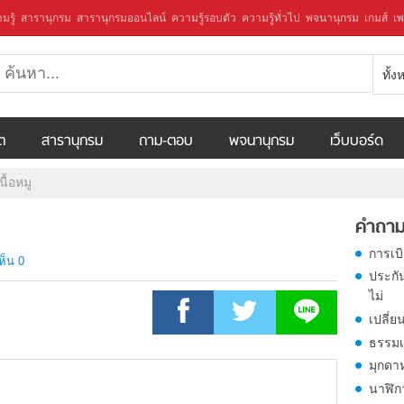
มรู้
สารานุกรม
สารานุกรมออนไลน์
ความรู้รอบตัว
ความรู้ทั่วไป
พจนานุกรม
เกมส์
เพ
ทั้
ีต
สารานุกรม
ถาม-ตอบ
พจนานุกรม
เว็บบอร์ด
นื้อหมู
คำถาม
การเบ
ห็น 0
ประกั
ไม่
เปลี่ย
ธรรมเ
มุกดา
นาฬิก