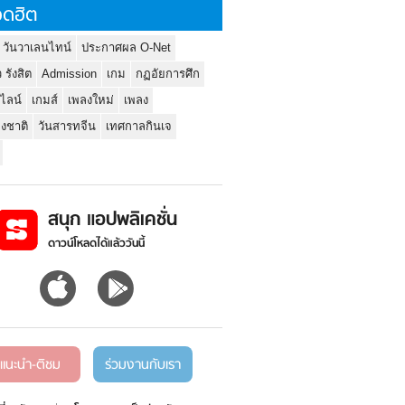
ดฮิต
 วันวาเลนไทน์
ประกาศผล O-Net
ว รังสิต
Admission
เกม
กฏอัยการศึก
นไลน์
เกมส์
เพลงใหม่
เพลง
่งชาติ
วันสารทจีน
เทศกาลกินเจ
สนุก แอปพลิเคชั่น
ดาวน์โหลดได้แล้ววันนี้
แนะนำ-ติชม
ร่วมงานกับเรา