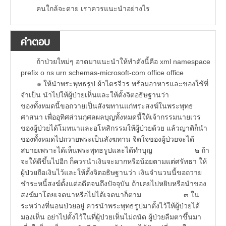
คนใกล้จะตาย เราควรแนะนำอย่างไร
คำตอบ
ถ้าป่วยใหม่ๆ อาตมาแนะนำให้ทำดังนี้คือ xml namespace
prefix o ns urn schemas-microsoft-com office office
๑ ให้นำพระพุทธรูป ผ้าไตรจีวร พร้อมอาหารและของใช้ที่
จำเป็น นำไปให้ผู้ป่วยเห็นและให้ตั้งจิตอธิษฐานว่า
ของทั้งหมดนี้ขอถวายเป็นสังฆทานแก่พระสงฆ์ในพระพุทธ
ศาสนา เพื่ออุทิศส่วนกุศลผลบุญทั้งหมดนี้ให้เจ้ากรรมนายเวร
ของผู้ป่วยได้โมทนาและอโหสิกรรมให้ผู้ป่วยด้วย แล้วญาติก็นำ
ของทั้งหมดไปถวายพระเป็นสังฆทาน จิตใจของผู้ป่วยจะได้
สบายเพราะได้เห็นพระพุทธรูปและได้ทำบุญ ๒ ถ้า
จะให้ดีขึ้นไปอีก ก็ควรนำเงินจะมากหรือน้อยตามแต่ศรัทธา ให้
ผู้ป่วยถือเงินไว้และให้ตั้งจิตอธิษฐานว่า เงินจำนวนนี้ขอถวาย
ชำระหนี้สงฆ์ตั้งแต่อดีตจนถึงปัจจุบัน ถ้าเคยไปหยิบหรือนำของ
สงฆ์มาโดยเจตนาหรือไม่ได้เจตนาก็ตาม ๓ ใน
ระหว่างที่นอนป่วยอยู่ ควรนำพระพุทธรูปมาตั้งไว้ให้ผู้ป่วยได้
มองเห็น อย่าไปตั้งไว้ในที่ผู้ป่วยเห็นไม่ถนัด ผู้ป่วยลืมตาขึ้นมา