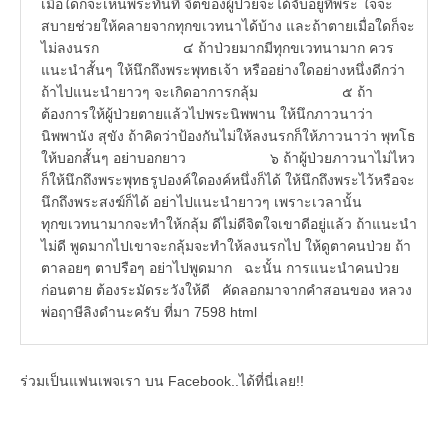
เมื่อใดก็จะเห็นพระทันที จิตของผู้ป่วยจะได้จับอยู่ที่พระ ใจจะ
สบายช่วยให้คลายจากทุกขเวทนาได้บ้าง และถ้าตายเมื่อใดก็จะ
ไม่ลงนรก ๔ ถ้าป่วยมากมีทุกขเวทนามาก ควร
แนะนำสั้นๆ ให้นึกถึงพระพุทธเจ้า หรืออย่างใดอย่างหนึ่งดีกว่า
ถ้าไปแนะนำยาวๆ จะเกิดอาการกลุ้ม ๕ ถ้า
ต้องการให้ผู้ป่วยตายแล้วไปพระนิพพาน ให้นึกภาวนาว่า
นิพพานัง สุขัง ถ้าคิดว่าป้องกันไม่ให้ลงนรกก็ให้ภาวนาว่า พุทโธ
ให้บอกสั้นๆ อย่าบอกยาว ๖ ถ้าผู้ป่วยภาวนาไม่ไหว
ก็ให้นึกถึงพระพุทธรูปองค์ใดองค์หนึ่งก็ได้ ให้นึกถึงพระไว้หรือจะ
นึกถึงพระสงฆ์ก็ได้ อย่าไปแนะนำยาวๆ เพราะเวลานั้น
ทุกขเวทนามากจะทำให้กลุ้ม ดีไม่ดีจิตใจเขาดีอยู่แล้ว ถ้าแนะนำ
ไม่ดี พูดมากไปเขาจะกลุ้มจะทำให้ลงนรกไป ให้ดูตาคนป่วย ถ้า
ตาลอยๆ ตาปรือๆ อย่าไปพูดมาก ฉะนั้น การแนะนำคนป่วย
ก่อนตาย ต้องระมัดระวังให้ดี คัดลอกมาจากคำสอนของ หลวง
พ่อฤาษีลิงดำนะครับ ที่มา 7598 html
ร่วมเป็นแฟนเพจเรา บน Facebook..ได้ที่นี่เลย!!