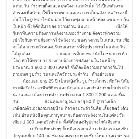
แต่ละวัน ร่างกายก็จะสะสมพลังงานเหล่านั้น ไว้เป็นพลังงาน
สำรองเพื่อนำมาใช้ในยามขาดแคลน การเก็บพลังงานสำรองนี้
เก็บไว้ในรูปของไขมัน ฝากไว้ตามพุง ตามหน้าท้อง แขน ขา ก้น
ใบหน้า ซึ่งก็คือที่มาของ ความอ้วน นั่นเอง เพื่อให้
รู้เท่าทันความต้องการพลังงานของร่างกาย จึงควรทำความ
เข้าใจกับความต้องการใช้พลังงาน ของร่างกายในแต่ละวัน เพื่อ
จะได้สามารถกำหนดปริมาณอาหารที่รับประทานในแต่ละวัน
ได้ถูกต้อง จากผลการศึกษาของนักโภชนาการทั่ว
โลก ทำให้ทราบว่า ร่างกายต้องการพลังงานในวันหนึ่งๆ
ประมาณ 1 600-2 800 แคลอรี่ ซึ่งก็จะมีความแตกต่างกันไป
ตามเพศ รูปร่าง วัย และกิจวัตรประจำวัน ตัวอย่างเช่น
น้องแอน อายุ 25 ปี เป็นหญิงมั่น รูปร่างเล็กกระทัดรัด นิสัย
กระตือรือร้น อาชีพพิธีกรและนักแสดง ออกกำลังกายเป็นประจำ
น้องแอนจะต้องการพลังงานประมาณ 1 800-2 200 แคลอรี่ต่อ
วัน ส่วนคุณกาญจนา อายุ 50 ปี รูปร่างเล็ก
เกษียณตัวเองออกมาอยู่บ้าน กิจวัตรประจำวันคือ เลี้ยงสัตว์ เดิน
เล่น อ่านหนังสือ คุณกาญจนาจะต้องการพลังงานในแต่ละวัน
เพียง 1 600 แคลอรี่เท่านั้น ทั้งที่ทั้งสองมีรูปร่างใกล้เคียงกัน
เปรียบเทียบง่ายๆ ก็เหมือนรถยนต์ รถกำลังแรง คนขับ
วัยรุ่นเหยียบ 140 กม ชม ตลอดระยะทางเชียงใหม่-กรุงเทพฯ รถ